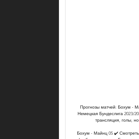
Прогнозы матчей: Бохум - М
Немецкая Бундеслига 2023/2024
трансляция, голы, нов
Бохум - Майнц 05 ✔️ Смотреть