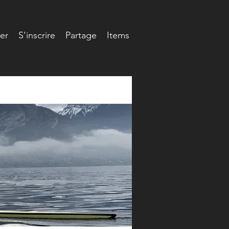
er
S'inscrire
Partage
Items