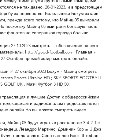
ги между этими двумя футбольными командами. 
тоялся не так давно, 28-01-2023, и в предстоящем 
 борьбу за первенство. Болельщики Бохум затаив 
ч, прежде всего потому, что Майнц 05 выиграли 
 Но поскольку Майнц 05 выиграли большую часть 
ие фанатов на соперников гораздо больше. 

ция 27.10.2023 смотреть ... обозначение нашего 
атериалы. http://good-football.com. Главная » 
 27 Октября прямой эфир смотреть онлайн.

йн ✅ 27 октября 2023 Бохум - Майнц смотреть 
 Setanta Sports Ukraine HD ; SKY SPORTS FOOTBALL 
S GOLF UK ; Матч Футбол 3 HD 50.

я трансляция и лучшие Доступ к общероссийским 
 телеканалам и радиоканалам предоставляется 
дно онлайн Но вы можете смотреть видео ...

ч, Майнц 05 будут играть в расстановке 3-4-2-1 с 
нандеш, Леандро Мартинс, Доминик Кор and Джэ 
у будут представлять Сепп ван дер Берг, Штефан 