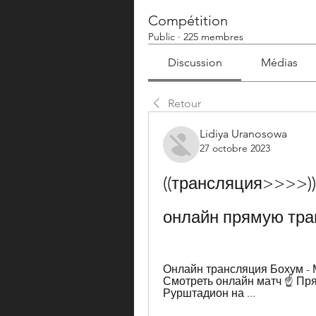
Compétition
Public
·
225 membres
Discussion
Médias
Retour
Lidiya Uranosowa
27 octobre 2023
((трансляция>>>>))
онлайн прямую тра
Онлайн трансляция Бохум - 
Смотреть онлайн матч ☝ Пря
Рурштадион на ...