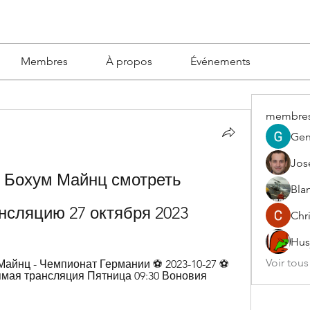
Membres
À propos
Événements
membre
Gen
Jos
 Бохум Майнц смотреть 
Blan
нсляцию 27 октября 2023
Chri
Hus
Voir tou
Майнц - Чемпионат Германии ⚽ 2023-10-27 ⚽ 
мая трансляция Пятница 09:30 Воновия 