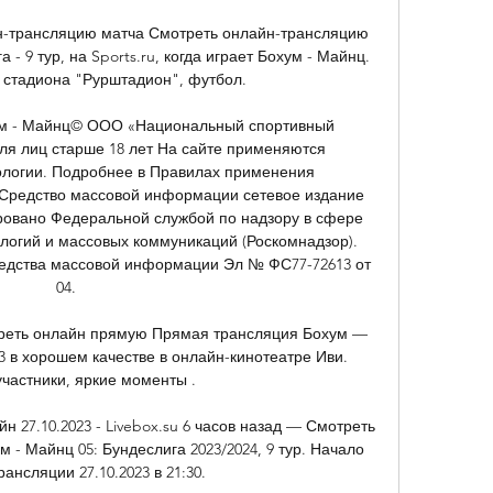
н-трансляцию матча Смотреть онлайн-трансляцию 
- 9 тур, на Sports.ru, когда играет Бохум - Майнц. 
 стадиона "Рурштадион", футбол.

м - Майнц© ООО «Национальный спортивный 
Для лиц старше 18 лет На сайте применяются 
логии. Подробнее в Правилах применения 
Средство массовой информации сетевое издание 
ировано Федеральной службой по надзору в сфере 
огий и массовых коммуникаций (Роскомнадзор). 
редства массовой информации Эл № ФС77-72613 от 
04. 

треть онлайн прямую Прямая трансляция Бохум — 
3 в хорошем качестве в онлайн-кинотеатре Иви. 
участники, яркие моменты .

н 27.10.2023 - Livebox.su 6 часов назад — Смотреть 
- Майнц 05: Бундеслига 2023/2024, 9 тур. Начало 
ансляции 27.10.2023 в 21:30.