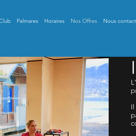
Club
Palmares
Horaires
Nos Offres
Nous contact
L
p
I
p
c