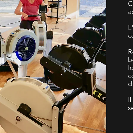
C
a
L
c
R
b
l
c
d
I
s