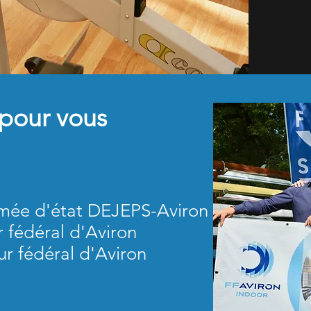
 pour vous
lomée d'état DEJEPS-Aviron
r fédéral d'Aviron
ur fédéral d'Aviron