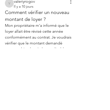
valeriyrogov
valeriyrogov
Il y a 10 jours
Comment vérifier un nouveau
montant de loyer ?
Mon propriétaire m'a informé que le 
loyer allait être révisé cette année 
conformément au contrat. Je voudrais 
À propos
vérifier que le montant demandé 
Bienvenue dans le groupe ! Vous
respecte bien les règles applicables 
pouvez communiquer avec d'au
...
avant de donner mon accord. Existe-t-il 
Lire plus
une plateforme qui propose des 
explications et des outils adaptés ?
0
membres
2
6
Geneva Mae
S'abonner
Joseph Nik.
S'abonner
Blanche Willis
S'abonner