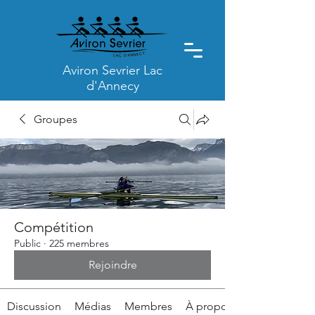
Aviron Sevrier Lac
d'Annecy
Groupes
Compétition
Public
·
225 membres
Rejoindre
Discussion
Médias
Membres
À propos