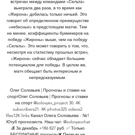
встречах между командами «Сельта» 
выиграла два раза, в то время как 
«Жирона» добилась только ничьей. Это 
говорит об определенном преимуществе 
«небесных» в предстоящем матче. Тем 
не менее, коэффициенты букмекеров на 
победу «Жироны» выше, чем на победу 
«Сельты». Это может говорить о том, что, 
несмотря на статистику прошлых встреч, 
«Жирона» сейчас обладает большим 
потенциалом для победы. В целом же, 
матч обещает быть интересным и 
непредсказуемым. 

Олег Соловьев | Прогнозы и ставки на 
спортОлег Соловьев | Прогнозы и ставки 
на спорт @solovyev_project 30. 4K 
subscribers21. 4K photos325 videos2 
files12K links Канал Олега Соловьева - №1 
Ютуб прогнозиста. Наш чат: @solovyevchat
💰 За декабрь +186 827 руб. ✅ Только 
БЕСПЛАТНЫЕ прогнозы❌ Первым не 