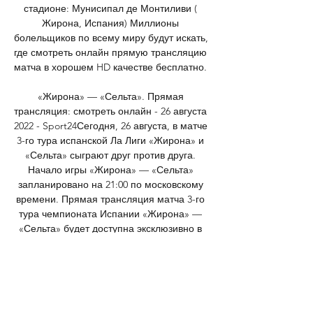
стадионе: Мунисипал де Монтиливи ( 
Жирона, Испания) Миллионы 
болельщиков по всему миру будут искать, 
где смотреть онлайн прямую трансляцию 
матча в хорошем HD качестве бесплатно. 

«Жирона» — «Сельта». Прямая 
трансляция: смотреть онлайн - 26 августа 
2022 - Sport24Сегодня, 26 августа, в матче 
3-го тура испанской Ла Лиги «Жирона» и 
«Сельта» сыграют друг против друга. 
Начало игры «Жирона» — «Сельта» 
запланировано на 21:00 по московскому 
времени. Прямая трансляция матча 3-го 
тура чемпионата Испании «Жирона» — 
«Сельта» будет доступна эксклюзивно в 
Okko. Для доступа к прямому эфиру 
кликайте по баннеру:Комментировать 
матч «Жирона» — «Сельта» будет 
Георгий Гигинеишвили. Шансы команд на 
победу в сегодняшней игре примерно 