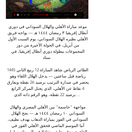
موعد مباراة الأهلي والهلال السوداني في دوري 
أبطال إفريقيا ٣ رمضان ١٤٤٤ هـ — يواجه فريق 
الأهلي نظيره الهلال السوداني، يوم السبت الأول 
من أبريل، في الجولة الأخيرة من دور 
المجموعات ببطولة دوري أبطال إفريقيا، في 
ستاد.

الطائي الرياض شاهد المباراة 12 ربيع الثاني 1445 
رياضة قبل ساعتين — يدخل الهلال اللقاء وهو 
يحضر في صدارة الترتيب برصيد 26 نقطة وبفارق 
4 نقاط عن الأهلي، الذي يحتل المركز الرابع 
برصيد 22 نقطة، وهو الرقم ذاته الذي ...

مواجهة "حاسمة" بين الأهلي المصري والهلال 
السوداني ١٠ رمضان ١٤٤٤ هـ — نجح الهلال 
السوداني في الفوز بمباراة الذهاب بهدف نظيف، 
أما الموسم الماضي فحقق الأهلي الفوز في 
القاهرة بهدف نظيف وتعادلا في السودان سلبيا، 