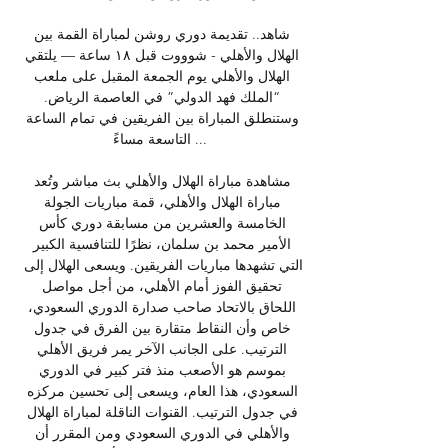
شاهد.. تقديمة دوري روشن لمباراة القمة بين 
الهلال والأهلي - شوووت قبل ١٨ ساعة — يلتقي 
الهلال والأهلي يوم الجمعة المقبل على ملعب 
“الملك فهد الدولي” في العاصمة الرياض. 
وستنطلق المباراة بين الفريقين في تمام الساعة 
التاسعة مساءً ...

مشاهدة مباراة الهلال والأهلي بث مباشر وتُعد 
مباراة الهلال والأهلي، قمة مباريات الجولة 
الخامسة والعشرين من مسابقة دوري كأس 
الأمير محمد بن سلمان، نظرًا للتنافسية الكبير 
التي تشهدها مباريات الفريقين. ويسعى الهلال إلى 
تحقيق الفوز أمام الأهلي، من أجل مواصل 
اللحاق بالاتحاد صاحب صدارة الدوري السعودي، 
خاص وأن النقاط متقارة بين الفرق في جدول 
الترتيب. على الجانب الآخر يمر فريق الأهلي 
بموسم هو الأصعب منذ فتر كبير في الدوري 
السعودي، هذا العام، ويسعى إلى تحسين مركزه 
في جدول الترتيب. القنوات الناقلة لمباراة الهلال 
والأهلي في الدوري السعودي ومن المقرر أن 