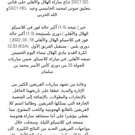
تذاع مباراة الهلال والأهلي على قناتي SSC1 SD 
وSSC1 HD، بتعليق صوتي لمحمد الخامسي وعبد 
الله الحربي. 

خبر | نتيجة (5-1) أكبر حالة فوز في كلاسيكو 
الهلال والأهلي | دوري بلسنتيجة (5-1) أكبر حالة 
فوز في كلاسيكو الهلال والأهلي 18. 03. 2022 | 
12:33 (KSA) دوري بلس - يستقبل الفريق الأول 
لكرة القدم بنادي الهلال مساء اليوم الخميس 
ضيفه الأهلي, في مباراة كلاسيكو, ضمن مباريات 
الجولة 25 من دوري كأس الأمير محمد بن 
سلمان. 

وعادة من تشهد مباريات الفريقين الكثير من 
الإثارة والندية, عطفا على تاريخهما الحافل 
بالإنجازات والبطولات, بالإضافة إلى الشعبية 
الجارفة التي يمتلكها الفريقين. وطالما اتسم كلا 
الفريقين بالطابع الهجومية واللعب المفتوح, مما 
يعطي مؤشرا على أننا سنشاهد مباراة هجومية 
ممتعه في كلاسيكو الليلة. وسجلت خلال 
مواجهات الفريقين العديد من النتائج الكبيرة, كان 
أكبرها الفوز 5-1 مرتين, مرة لصالح الأهلي عام 