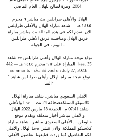
2004, ومرة لصالح للهلال العام الماضي. 

الهلال والأهلي طرابلس بث مباشر ٩ محرم 
١٤٤٥ هـ — شاهد مباراة الهلال والأهلي طرابلس 
الآن. نقدم لكم في هذه المقالة بث مباشر مباراة 
فريق الهلال ومنافسه فريق الأهلي طرابلس 
اليوم ، في الجولة ...

توقع نتيجة مباراة الهلال وأهلي طرابلس 👀 شاهد 
المباراة على # ٩ محرم ١٤٤٥ هـ — 442 likes, 35 
comments - shahid.vod on July 27, 2023‎: 
"توقع نتيجة مباراة الهلال وأهلي طرابلس شاهد 
المبا"‎

الأهلي السعودي مباشر.. شاهد مباراة الهلال 
والأهلي Live كلاسيكو المملكةصحافة 24 نت - 
شاهد 07:41 م | الجمعة 18 مارس 2022 الهلال 
والأهلي مباشر أخبار متعلقة ويقدم موقع 
«الوطن..., الأهلي السعودي مباشر.. شاهد مباراة 
الهلال والأهلي Live كلاسيكو المملكة, والان ننشر 
لكم التفاصيل كما وردت فتابعونا. تفاصيل الأهلي 