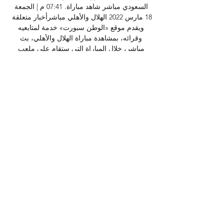
السعودي مباشر شاهد مباراة. 07:41 م | الجمعة 
18 مارس 2022 الهلال والأهلي مباشرأخبار متعلقة 
ويقدم موقع «الوطن سبورت» خدمة لمتابعيه 
وقرائه، بمشاهدة مباراة الهلال والأهلي، بث 
مباشر، خلال المباراة التي ستقام على ملعب 
فيصل بن فهد، ضمن منافسات الأسبوع الخامس 
والعشرين من مسابقة دوري كأس الأير محمد بن 
سلمان. الهلال والأهليموعد مباراة الهلال وأهلي 
جدة في الدوري السعوديومن المقرر أن تنطلق 
مباراة الهلال والأهلي، في تمام الثامنة إلا عشر 
دقائق من مساء اليوم الجمعة بتوقيت القاهرة، 
على ملعب فيصل بن فهد في دوري كأس الامير 
محمد بن سلمان. 

القنوات الناقلة ومعلق مباراة الهلال ضد الأهلي 
في دوري روشن قبل ٣ أيام — كما يُمكن 
مشاهدة المباراة عبر تطبيق شاهد VIP. دوري 
روشن السعودي. الهلال. 11:00 ص. الأهلي. من 
سيفوز؟ الهلال. تعادل. الأهلي. تردد القنوات 
الناقلة ...
