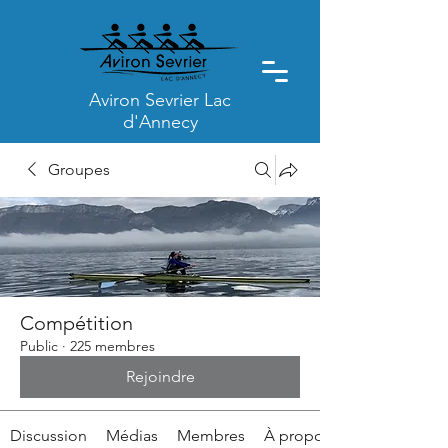
Aviron Sevrier Lac
d'Annecy
Groupes
Compétition
Public
·
225 membres
Rejoindre
Discussion
Médias
Membres
À propos