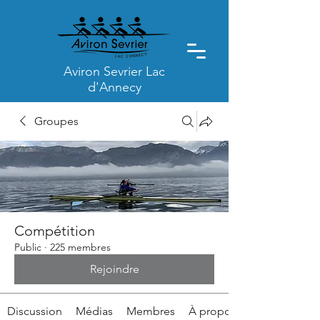
Aviron Sevrier Lac
d'Annecy
Groupes
Compétition
Public
·
225 membres
Rejoindre
Discussion
Médias
Membres
À propos