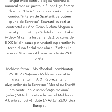
singur meci pentru a egala recordul la 
numărul meciuri jucate în Super Liga Roman 
Pilipciuk: "Dacă în a doua repriză suntem 
conduși în teren de Spartanii, ce putem 
spune de Servette" Spartanii au reziliat 
contractul cu Vlad Goian Nichita Moțpan a 
marcat primul său gol în lotul clubului Fakel 
(video) Milsami a fost amendată cu suma de 
8 000 lei din cauza pătrunderii suporterilor în 
teren după finalul meciului cu Zimbru La 
meciul Moldova - Albania mai rămân 2600 
bilete. 

Moldova fotbal - Moldfootball. comNoutăți 
26. 10. 23 Naționala Moldovei a urcat în 
clasamentul FIFA (1) Reprezentanții 
elvețienilor de la Servette: "Meciul cu Sheriff 
are pentru noi o semnificație maximă" 
(video) 90% din biletele la meciul Moldova - 
Albania au fost vândute (7) Astăzi, 22:00. Liga 
Europei. 
