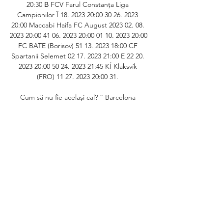
20:30 В FCV Farul Constanţa Liga 
Campionilor Î 18. 2023 20:00 30 26. 2023 
20:00 Maccabi Haifa FC August 2023 02. 08. 
2023 20:00 41 06. 2023 20:00 01 10. 2023 20:00 
FC BATE (Borisov) 51 13. 2023 18:00 CF 
Spartanii Selemet 02 17. 2023 21:00 E 22 20. 
2023 20:00 50 24. 2023 21:45 KÍ Klaksvík 
(FRO) 11 27. 2023 20:00 31. 

Cum să nu fie același cal? ” Barcelona 
susține că: „Golul de seara trecută a 
înregistrat 230 km/h”. Ar fi cel mai puternic 
șut din istoria fotbalului! Oficial: Sandro 
Tonali și-a aflat pedeapsa în scandalul 
pariurilor Marius Șumudică își motivează 
elevii înainte de duelul cu Beșiktaș: 
„Mergem la Istanbul să luăm puncte! Dacă 
o vom face, vom trece la un alt nivel” Are 
peste 500 de meciuri la Real Madrid și 
afirmă: „Fără dubii, e cel mai bun jucător al 
lumii! Poate câștiga Balonul de Aur” Dennis 