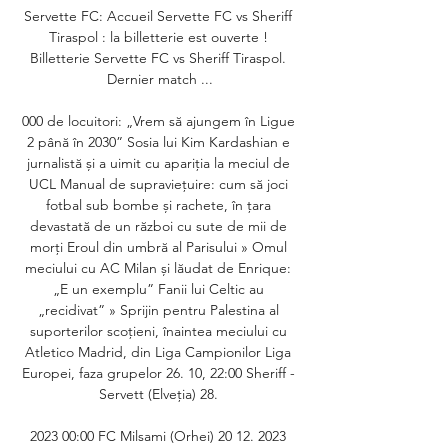
Servette FC: Accueil Servette FC vs Sheriff 
Tiraspol : la billetterie est ouverte ! 
Billetterie Servette FC vs Sheriff Tiraspol. 
Dernier match ...

000 de locuitori: „Vrem să ajungem în Ligue 
2 până în 2030” Sosia lui Kim Kardashian e 
jurnalistă și a uimit cu apariția la meciul de 
UCL Manual de supraviețuire: cum să joci 
fotbal sub bombe și rachete, în țara 
devastată de un război cu sute de mii de 
morți Eroul din umbră al Parisului » Omul 
meciului cu AC Milan și lăudat de Enrique: 
„E un exemplu” Fanii lui Celtic au 
„recidivat” » Sprijin pentru Palestina al 
suporterilor scoțieni, înaintea meciului cu 
Atletico Madrid, din Liga Campionilor Liga 
Europei, faza grupelor 26. 10, 22:00 Sheriff - 
Servett (Elveția) 28. 

2023 00:00 FC Milsami (Orhei) 20 12. 2023 