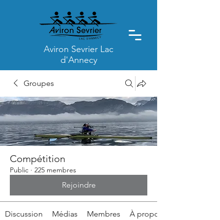
Aviron Sevrier Lac
d'Annecy
Groupes
Compétition
Public
·
225 membres
Rejoindre
Discussion
Médias
Membres
À propos