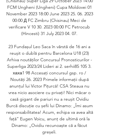
(Chisinau) Super Liga 29 October 2023 14:00 
FCM Ungheni (Ungheni) Cupa Moldovei 01 
November 2023 18:00 June 2023 25. 06. 2023 
00:00 Д FC Zimbru (Chisinau) Meci de 
verificare V 10 30. 2023 00:00 FC Petrocub 
(Hincesti) 31 July 2023 04. 07. 

23 Fundașul Leo Saca în vârstă de 16 ani a 
reușit o dublă pentru Barcelona U18 (23) 
Arhiva noutăților Concursul Pronosticurilor - 
Superliga 2023/24 Lideri ai 2. serhii85 105 3. 
хаха1 98 Accesați concursul gsp. ro / 
Noutăți 26. 2023 Primele informații după 
anunțul lui Victor Pițurcă! CSA Steaua nu 
vrea nicio asociere cu privați! Nici măcar o 
casă gigant de pariuri nu a reușit Ovidiu 
Burcă discuție cu șefii lui Dinamo: „Îmi asum 
responsabilitatea! Acum, echipa va avea altă 
față” Eugen Voicu, anunț de ultimă oră la 
Dinamo: „Ovidiu recunoaște că a făcut 
greșeli. 
