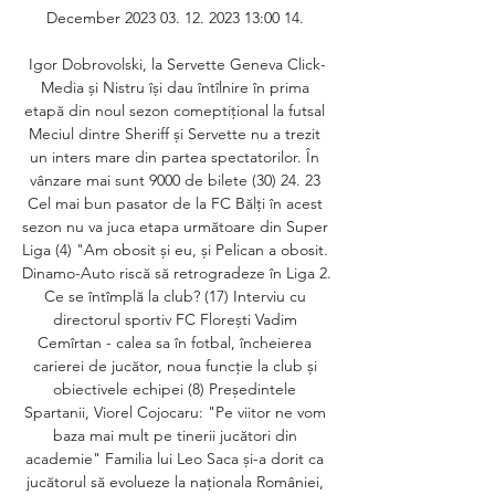
December 2023 03. 12. 2023 13:00 14. 

Igor Dobrovolski, la Servette Geneva Click-
Media și Nistru își dau întîlnire în prima 
etapă din noul sezon comeptițional la futsal 
Meciul dintre Sheriff și Servette nu a trezit 
un inters mare din partea spectatorilor. În 
vânzare mai sunt 9000 de bilete (30) 24. 23 
Cel mai bun pasator de la FC Bălți în acest 
sezon nu va juca etapa următoare din Super 
Liga (4) "Am obosit și eu, și Pelican a obosit. 
Dinamo-Auto riscă să retrogradeze în Liga 2. 
Ce se întîmplă la club? (17) Interviu cu 
directorul sportiv FC Florești Vadim 
Cemîrtan - calea sa în fotbal, încheierea 
carierei de jucător, noua funcție la club și 
obiectivele echipei (8) Președintele 
Spartanii, Viorel Cojocaru: "Pe viitor ne vom 
baza mai mult pe tinerii jucători din 
academie" Familia lui Leo Saca și-a dorit ca 
jucătorul să evolueze la naționala României, 