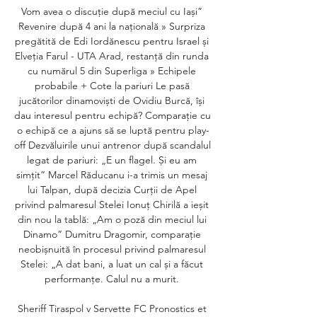
Vom avea o discuție după meciul cu Iași” 
Revenire după 4 ani la națională » Surpriza 
pregătită de Edi Iordănescu pentru Israel și 
Elveția Farul - UTA Arad, restanță din runda 
cu numărul 5 din Superliga » Echipele 
probabile + Cote la pariuri Le pasă 
jucătorilor dinamoviști de Ovidiu Burcă, își 
dau interesul pentru echipă? Comparație cu 
o echipă ce a ajuns să se luptă pentru play-
off Dezvăluirile unui antrenor după scandalul 
legat de pariuri: „E un flagel. Și eu am 
simțit” Marcel Răducanu i-a trimis un mesaj 
lui Talpan, după decizia Curții de Apel 
privind palmaresul Stelei Ionuț Chirilă a ieșit 
din nou la tablă: „Am o poză din meciul lui 
Dinamo” Dumitru Dragomir, comparație 
neobișnuită în procesul privind palmaresul 
Stelei: „A dat bani, a luat un cal și a făcut 
performanțe. Calul nu a murit. 

Sheriff Tiraspol v Servette FC Pronostics et 