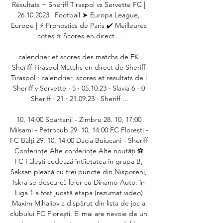
Résultats + Sheriff Tiraspol vs Servette FC | 
26.10.2023 | Football ➤ Europa League, 
Europe | ⚡ Pronostics de Paris ✔️ Meilleures 
cotes ⭐ Scores en direct ...

calendrier et scores des matchs de FK 
Sheriff Tiraspol Matchs en direct de Sheriff 
Tiraspol : calendrier, scores et resultats de l 
Sheriff v Servette · 5 · 05.10.23 · Slavia 6 - 0 
Sheriff · 21 · 21.09.23 · Sheriff ...

10, 14:00 Spartanii - Zimbru 28. 10, 17:00 
Milsami - Petrocub 29. 10, 14:00 FC Florești - 
FC Bălți 29. 10, 14:00 Dacia Buiucani - Sheriff 
Conferințe Alte conferințe Alte noutăți ⚽ 
FC Fălești cedează întîietatea în grupa B, 
Saksan pleacă cu trei puncte din Nisporeni, 
Iskra se descurcă lejer cu Dinamo-Auto: în 
Liga 1 a fost jucată etapa (rezumat video) 
Maxim Mihaliov a dispărut din lista de joc a 
clubului FC Florești. El mai are nevoie de un 