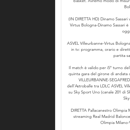
basket. Avremo modo di misurarci
Bol
(IN DIRETTA HD) Dinamo Sassari vs
Virtus Bologna-Dinamo Sassari è 
oggi
ASVEL Villeurbanne-Virtus Bologna 
in tv: programma, orario e dire
partita sa
Il match è valido per i5° turno del
quinta gara del girone di andata 
VILLEURBANNE-SEGAFREDO
dell’Astroballe tra LDLC ASVEL Vill
su Sky Sport Uno (canale 201 di S
Sky
DIRETTA Pallacanestro Olimpia M
streaming Real Madrid Baloncest
Olimpia Milano-Vi