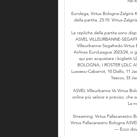
nel 6
Eurolega, Virtus Bologna-Zalgiris Ka
della partita. 23:10. Virtus-Zalgiri
Le repliche della partita sono di
ASVEL VILLEURBANNE-SEGAFRE
Villeurbanne-Segafredo Virtus Bo
Airlines EuroLeague 2023/24, si gi
qui per acquistare i biglie
BOLOGNA, I ROSTER LDLC ASVEL
Luwawu-Cabarrot, 10 Diallo, 11 Jac
Yaacov, 33 Ja
ASVEL Villeurbanne Vs Virtus Bologn
online più veloce e preciso, che se
La no
Streaming: Virtus Pallacanestro B
Virtus Pallacanestro Bologna ASVEL 
— Ecco dove