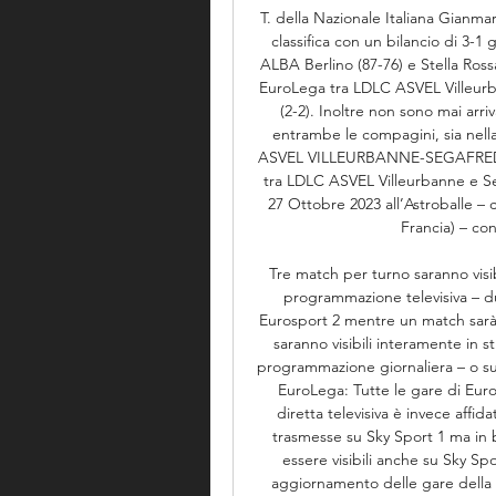
T. della Nazionale Italiana Gianmar
classifica con un bilancio di 3-1
ALBA Berlino (87-76) e Stella Rossa
EuroLega tra LDLC ASVEL Villeurban
(2-2). Inoltre non sono mai arri
entrambe le compagini, sia nell
ASVEL VILLEURBANNE-SEGAFRED
tra LDLC ASVEL Villeurbanne e S
27 Ottobre 2023 all’Astroballe – c
Francia) – con 
Tre match per turno saranno visib
programmazione televisiva – d
Eurosport 2 mentre un match sarà 
saranno visibili interamente in s
programmazione giornaliera – o s
EuroLega: Tutte le gare di Euro
diretta televisiva è invece affi
trasmesse su Sky Sport 1 ma in
essere visibili anche su Sky S
aggiornamento delle gare della 