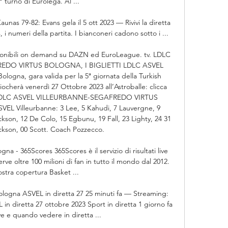
° turno di Eurolega. Al ...

unas 79-82: Evans gela il 5 ott 2023 — Rivivi la diretta 
s, i numeri della partita. I bianconeri cadono sotto i ...

sponibili on demand su DAZN ed EuroLeague. tv. LDLC 
DO VIRTUS BOLOGNA, I BIGLIETTI LDLC ASVEL 
logna, gara valida per la 5ª giornata della Turkish 
ocherà venerdì 27 Ottobre 2023 all’Astroballe: clicca 
tti LDLC ASVEL VILLEURBANNE-SEGAFREDO VIRTUS 
 Villeurbanne: 3 Lee, 5 Kahudi, 7 Lauvergne, 9 
kson, 12 De Colo, 15 Egbunu, 19 Fall, 23 Lighty, 24 31 
ckson, 00 Scott. Coach Pozzecco. 

a - 365Scores 365Scores è il servizio di risultati live 
rve oltre 100 milioni di fan in tutto il mondo dal 2012. 
stra copertura Basket ...

ologna ASVEL in diretta 27 25 minuti fa — Streaming: 
in diretta 27 ottobre 2023 Sport in diretta 1 giorno fa 
 e quando vedere in diretta ...
