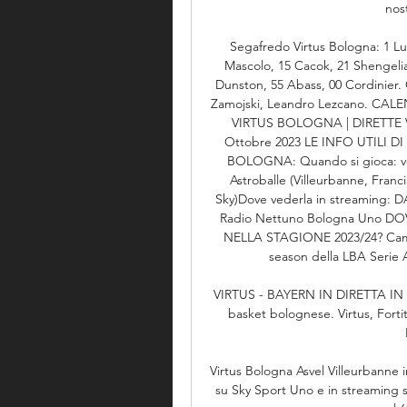
nos
Segafredo Virtus Bologna: 1 Lund
Mascolo, 15 Cacok, 21 Shengelia
Dunston, 55 Abass, 00 Cordinier. 
Zamojski, Leandro Lezcano. CA
VIRTUS BOLOGNA | DIRETTE VI
Ottobre 2023 LE INFO UTILI 
BOLOGNA: Quando si gioca: vene
Astroballe (Villeurbanne, Franc
Sky)Dove vederla in streaming: D
Radio Nettuno Bologna Uno D
NELLA STAGIONE 2023/24? Campio
season della LBA Serie A
VIRTUS - BAYERN IN DIRETTA IN 
basket bolognese. Virtus, Fortit
Virtus Bologna Asvel Villeurbanne i
su Sky Sport Uno e in streaming s