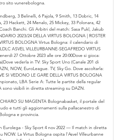
tro sito vunerebologna. 

berg, 3 Belinelli, 6 Pajola, 9 Smith, 13 Dobric, 14 
, 23 Hackett, 24 Menalo, 25 Mickey, 33 Polonara, 42 
Coach Banchi. Gli Arbitri del match: Sasa Pukl, Jakub 
LENDARIO 2023/24 DELLA VIRTUS BOLOGNA | ROSTER 
RTUS BOLOGNA Virtus Bologna: il calendario di 
DI LDLC ASVEL VILLEURBANNE-SEGAFREDO VIRTUS 
rdì 27 Ottobre 2023 alle ore 20:00Dove si gioca: 
ia)Dove vederla in TV: Sky Sport Uno (Canale 201 di 
AZN, NOW, EuroLeague. TV, Sky Go. Dove ascoltarla: 
OVE SI VEDONO LE GARE DELLA VIRTUS BOLOGNA 
nato, LBA Serie A: Tutte le partite della regular 
 sono visibili in diretta streaming su DAZN. 

CHIARO SU MAGENTA Bolognabasket, il portale del 
udo e tutti gli aggiornamenti sulla pallacanestro di 
Bologna e provincia.

n Eurolega - Sky Sport 4 nov 2022 — Il match in diretta 
u NOW. La Virtus Bologna ospita l'Asvel Villeurbanne 