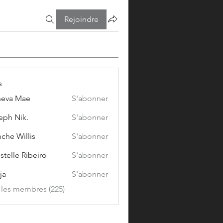
Rejoindre
s
eva Mae
S'abonner
eph Nik.
S'abonner
che Willis
S'abonner
stelle Ribeiro
S'abonner
ja
S'abonner
s les membres (225)