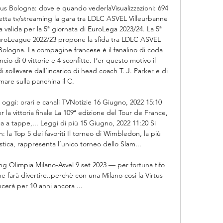
s Bologna: dove e quando vederlaVisualizzazioni: 694 
tta tv/streaming la gara tra LDLC ASVEL Villeurbanne 
valida per la 5ª giornata di EuroLega 2023/24. La 5ª 
 EuroLeague 2022/23 propone la sfida tra LDLC ASVEL 
Bologna. La compagine francese è il fanalino di coda 
io di 0 vittorie e 4 sconfitte. Per questo motivo il 
 sollevare dall’incarico di head coach T. J. Parker e di 
mare sulla panchina il C. 

oggi: orari e canali TVNotizie 16 Giugno, 2022 15:10 
 la vittoria finale La 109ª edizione del Tour de France, 
ca a tappe,... Leggi di più 15 Giugno, 2022 11:20 Si 
 la Top 5 dei favoriti Il torneo di Wimbledon, la più 
tica, rappresenta l’unico torneo dello Slam... 

ming Olimpia Milano-Asvel 9 set 2023 — per fortuna tifo 
 farà divertire..perchè con una Milano cosi la Virtus 
ncerà per 10 anni ancora ...