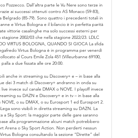
co Pozzecco. Dall’altra parte le Vu Nere sono terze in 
 grazie ai successi ottenuti contro AS Monaco (59-83), 
 Belgrado (85-79). Sono quattro i precedenti totali in 
ne e Virtus Bologna e il bilancio è in perfetta parità 
vate vittorie casalinghe ma solo successi esterni per 
a stagione 2002/03 che nella stagione 2022/23. LDLC 
O VIRTUS BOLOGNA, QUANDO SI GIOCA La sfida 
egafredo Virtus Bologna è in programma per venerdì 
ollocato al Cours Emile Zola 451 (Villeurbanne 69100, 
palla a due fissata alle ore 20:00. 

ili anche in streaming su Discovery+ e – in base alla 
ue dei 3 match di Discovery+ andranno in onda su 
live invece sul canale DMAX o NOVE. I playoff invece 
treaming su DAZN e Discovery+ e in tv – in base alla 
u NOVE, o su DMAX, o su Eurosport 1 ed Eurosport 2. 
Lega sono visibili in diretta streaming su DAZN. La 
data a Sky Sport: la maggior parte delle gare saranno 
 base alla programmazione alcuni match potrebbero 
port Arena o Sky Sport Action. Non perderti nessun 
Virtus Bologna consultando la sezione “Dirette” del 