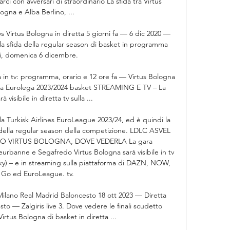
 con avversari di straordinario La sfida tra Virtus 
ogna e Alba Berlino, ...

 Virtus Bologna in diretta 5 giorni fa — 6 dic 2020 — 
la sfida della regular season di basket in programma 
, domenica 6 dicembre.

in tv: programma, orario e 12 ore fa — Virtus Bologna 
tta Eurolega 2023/2024 basket STREAMING E TV – La 
rà visibile in diretta tv sulla ...

la Turkisk Airlines EuroLeague 2023/24, ed è quindi la 
della regular season della competizione. LDLC ASVEL 
 VIRTUS BOLOGNA, DOVE VEDERLA La gara 
eurbanne e Segafredo Virtus Bologna sarà visibile in tv 
ky) – e in streaming sulla piattaforma di DAZN, NOW, 
 Go ed EuroLeague. tv. 

ilano Real Madrid Baloncesto 18 ott 2023 — Diretta 
o — Zalgiris live 3. Dove vedere le finali scudetto 
rtus Bologna di basket in diretta ...
