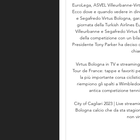
EuroLega, ASVEL Villeurbanne-Virtu
Ecco dove e quando vedere in dire
e Segafredo Virtus Bologna, gara 
giornata della Turkish Airlines
Villeurbanne e Segafredo Virtus 
della competizione con un bilanc
Presidente Tony Parker ha deciso di
chia
Virtus Bologna in TV e streaming 
Tour de France: tappe e favoriti per
la più importante corsa ciclisti
riempiono gli spalti a Wimbledon:
antica competizione tennis
City of Cagliari 2023 | Live strea
Bologna calcio che da sta stagione
non vi