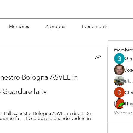
Membres
À propos
Événements
membre
Gen
Jos
canestro Bologna ASVEL in 
Blan
 Guardare la tv
Chri
Hus
Voir tou
us Pallacanestro Bologna ASVEL in diretta 27 
1 giorno fa — Ecco dove e quando vedere in 