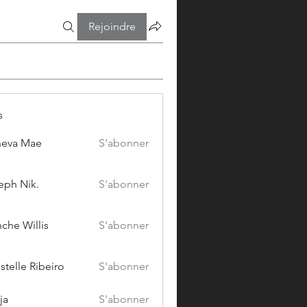
Rejoindre
s
eva Mae
S'abonner
eph Nik.
S'abonner
che Willis
S'abonner
stelle Ribeiro
S'abonner
ja
S'abonner