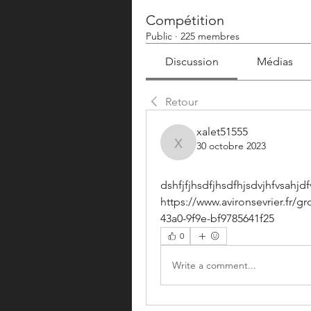
Compétition
Public
·
225 membres
Discussion
Médias
Retour
xalet51555
30 octobre 2023
xalet51555
dshfjfjhsdfjhsdfhjsdvjhfvsahjd
https://www.avironsevrier.fr/
43a0-9f9e-bf9785641f25
0
Write a comment...