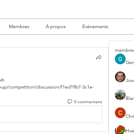
Membres
À propos
Événements
membre
Gen
fvb
Jos
group/competition/discussion/f1ed19b7-3c1e-
Blan
0 commentaire
Chri
Hus