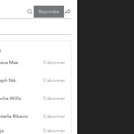
Rejoindre
s
eva Mae
S'abonner
eph Nik.
S'abonner
che Willis
S'abonner
stelle Ribeiro
S'abonner
ja
S'abonner