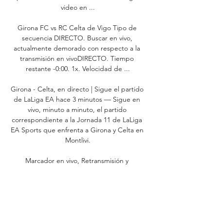
video en ...

Girona FC vs RC Celta de Vigo Tipo de 
secuencia DIRECTO. Buscar en vivo, 
actualmente demorado con respecto a la 
transmisión en vivoDIRECTO. Tiempo 
restante -0:00. 1x. Velocidad de ...

Girona - Celta, en directo | Sigue el partido 
de LaLiga EA hace 3 minutos — Sigue en 
vivo, minuto a minuto, el partido 
correspondiente a la Jornada 11 de LaLiga 
EA Sports que enfrenta a Girona y Celta en 
Montlivi.

Marcador en vivo, Retransmisión y 
enfrentamientos directos 10/27/2023. 
Previsualizar partido Girona vs Celta de 
Vigo, equipo, hora de comienzo. Tribuna. 
comEspaña. Primera División11 Jornada, 
Estadio: Estadi Municipal de 