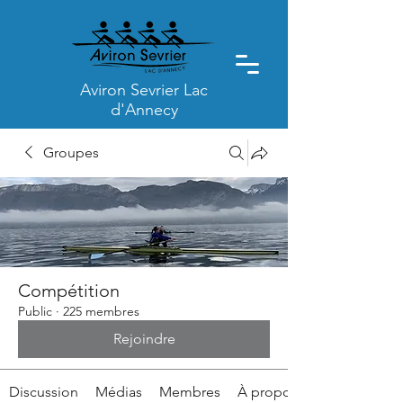
Aviron Sevrier Lac
d'Annecy
Groupes
Compétition
Public
·
225 membres
Rejoindre
Discussion
Médias
Membres
À propos