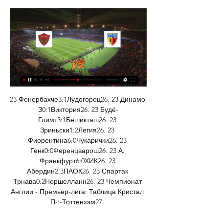
23 Фенербахче3:1Лудогорец26. 23 Динамо 
З0:1Виктория26. 23 Будё-
Глимт3:1Бешикташ26. 23 
Зриньски1:2Легия26. 23 
Фиорентина6:0Чукарички26. 23 
Генк0:0Ференцварош26. 23 А. 
Франкфурт6:0ХИК26. 23 
Абердин2:3ПАОК26. 23 Спартак 
Трнава0:2Норшелланн26. 23 Чемпионат 
Англии - Премьер-лига: Таблица Кристал 
П-:-Тоттенхэм27. 
