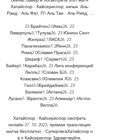
Хатайспор - Кайсериспор, ничья. Аль-
Раед - Аль-Фат, П1 Аль Таи - Аль-Рияд, ...

23 Брайтон2:0Аякс26. 23 
Ливерпуль5:1Тулуза26. 23 Юнион Сент-
Жилуаз2:1ЛАСК26. 23 
Панатинаикос1:2Ренн26. 23 
Рома2:0Славия Прага26. 23 
Шериф1:1Серветт26. 23 
Байер5:1Карабах26. 23 Лига конференций 
Лилль2:1Слован Б26. 23 
Клаксвик3:0Олимпия Л26. 23 
Гент5:0Брейдаблик26. 23 
Балкани1:2Астана26. 23 
Лугано1:3Брюгге26. 23 Алкмаар1:4Астон 
Вилла26. 

Хатайспор - Кайсериспор смотреть 
онлайн 27. 10. 2023, прямая трансляция 
матча бесплатно - СуперлигаХатайспор н 
в п Кайсериспор Здравствуйте, 