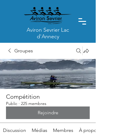
Aviron Sevrier Lac
d'Annecy
Groupes
Compétition
Public
·
225 membres
Rejoindre
Discussion
Médias
Membres
À propos