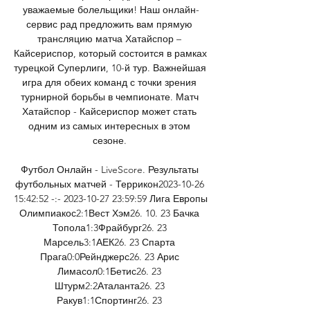
уважаемые болельщики! Наш онлайн-
сервис рад предложить вам прямую 
трансляцию матча Хатайспор – 
Кайсериспор, который состоится в рамках 
турецкой Суперлиги, 10-й тур. Важнейшая 
игра для обеих команд с точки зрения 
турнирной борьбы в чемпионате. Матч 
Хатайспор - Кайсериспор может стать 
одним из самых интересных в этом 
сезоне. 

Футбол Онлайн - LiveScore. Результаты 
футбольных матчей - Террикон2023-10-26 
15:42:52 -:- 2023-10-27 23:59:59 Лига Европы 
Олимпиакос2:1Вест Хэм26. 10. 23 Бачка 
Топола1:3Фрайбург26. 23 
Марсель3:1АЕК26. 23 Спарта 
Прага0:0Рейнджерс26. 23 Арис 
Лимасол0:1Бетис26. 23 
Штурм2:2Аталанта26. 23 
Ракув1:1Спортинг26. 23 