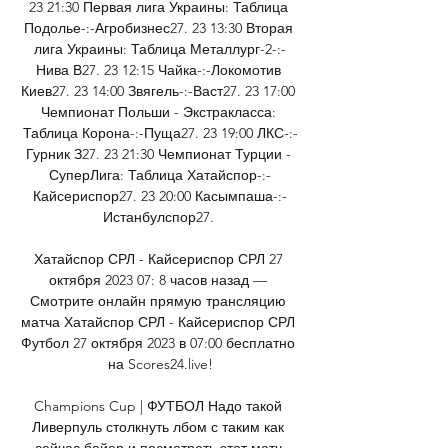
23 21:30 Первая лига Украины: Таблица 
Подолье-:-Агробизнес27. 23 13:30 Вторая 
лига Украины: Таблица Металлург-2-:-
Нива В27. 23 12:15 Чайка-:-Локомотив 
Киев27. 23 14:00 Звягель-:-Васт27. 23 17:00 
Чемпионат Польши - Экстракласса: 
Таблица Корона-:-Пуща27. 23 19:00 ЛКС-:-
Гурник З27. 23 21:30 Чемпионат Турции - 
СуперЛига: Таблица Хатайспор-:-
Кайсериспор27. 23 20:00 Касымпаша-:-
Истанбулспор27. 

Хатайспор СРЛ - Кайсериспор СРЛ 27 
октября 2023 07: 8 часов назад — 
Смотрите онлайн прямую трансляцию 
матча Хатайспор СРЛ - Кайсериспор СРЛ 
Футбол 27 октября 2023 в 07:00 бесплатно 
на Scores24.live!

Champions Cup | ФУТБОЛ Надо такой 
Ливерпуль столкнуть лбом с таким как 
сейчас байер и посмотреть этот матч 