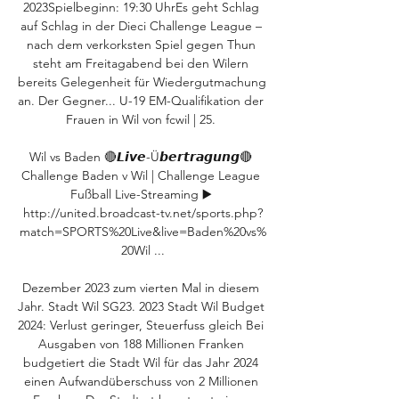
2023Spielbeginn: 19:30 UhrEs geht Schlag 
auf Schlag in der Dieci Challenge League – 
nach dem verkorksten Spiel gegen Thun 
steht am Freitagabend bei den Wilern 
bereits Gelegenheit für Wiedergutmachung 
an. Der Gegner... U-19 EM-Qualifikation der 
Frauen in Wil von fcwil | 25. 

Wil vs Baden 🔴𝙇𝙞𝙫𝙚-Ü𝙗𝙚𝙧𝙩𝙧𝙖𝙜𝙪𝙣𝙜🔴 
Challenge Baden v Wil | Challenge League 
Fußball Live-Streaming ▶️ 
http://united.broadcast-tv.net/sports.php?
match=SPORTS%20Live&live=Baden%20vs%
20Wil ...

Dezember 2023 zum vierten Mal in diesem 
Jahr. Stadt Wil SG23. 2023 Stadt Wil Budget 
2024: Verlust geringer, Steuerfuss gleich Bei 
Ausgaben von 188 Millionen Franken 
budgetiert die Stadt Wil für das Jahr 2024 
einen Aufwandüberschuss von 2 Millionen 