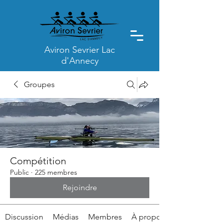
Aviron Sevrier Lac
d'Annecy
Groupes
Compétition
Public
·
225 membres
Rejoindre
Discussion
Médias
Membres
À propos