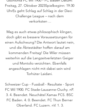
Gschichtä FC Wil 1900 - FC Baden Datum: 
Freitag, 27. Oktober 2023Spielbeginn: 19:30 
UhrEs geht Schlag auf Schlag in der Dieci 
Challenge League – nach dem 
verkorksten ...

Mag es auch etwas philosophisch klingen, 
doch gibt es bessere Voraussetzungen für 
einen Aufschwung? Die Antwort lautet nein, 
und die Äbtestädter hoffen darauf am 
kommenden Freitag! Die Wiler müssen 
weiterhin auf die Langzeitverletzten Geiger 
und Montolio verzichten. Ebenfalls 
angeschlagen nicht mit dabei sein wird 
Torhüter Laidani. 

Schweizer Cup - Fussball - Resultate - Sport 
FC Wil 1900. FC Stade-Lausanne-Ouchy. nP. 
3. 4. Beendet. Neuchâtel Xamax FCS. BSC 
FC Baden. 4. 0. Beendet. FC Thun Berner 
Oberland. FC Luzern. nV. 1. 3.
