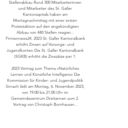
Stellenabbau Rund 300 Mitarbeiterinnen 
und Mitarbeiter des St. Galler 
Kantonsspitals haben am 
Montagnachmittag mit einer ersten 
Protestaktion auf den angekündigten 
Abbau von 440 Stellen reagier... 
Firmennews24. 2023 St. Galler Kantonalbank 
erhöht Zinsen auf Vorsorge- und 
Jugendkonten Die St. Galler Kantonalbank 
(SGKB) erhöht die Zinssätze per 1. 

2023 Vortrag zum Thema «Natürliches 
Lernen und Künstliche Intelligenz» Die 
Kommission für Kinder- und Jugendpolitik 
Sirnach lädt am Montag, 6. November 2023, 
von 19:00 bis 21:00 Uhr im 
Gemeindezentrum Dreitannen zum 2. 
Vortrag von Christoph Bornhauser... 
Niederhelfenschwil25. 2023 Allerheiligen-
Konzert in der Kirche Niederhelfenschwil 
Am Mittwoch, 1. November 2023, um 10:30 