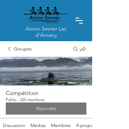
Aviron Sevrier Lac
d'Annecy
Groupes
Compétition
Public
·
225 membres
Rejoindre
Discussion
Médias
Membres
À propos