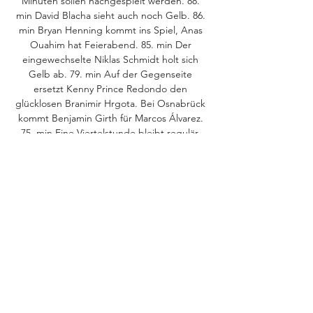
Minuten sollen nachgespielt werden. 88. 
min David Blacha sieht auch noch Gelb. 86. 
min Bryan Henning kommt ins Spiel, Anas 
Ouahim hat Feierabend. 85. min Der 
eingewechselte Niklas Schmidt holt sich 
Gelb ab. 79. min Auf der Gegenseite 
ersetzt Kenny Prince Redondo den 
glücklosen Branimir Hrgota. Bei Osnabrück 
kommt Benjamin Girth für Marcos Álvarez. 
75. min Eine Viertelstunde bleibt regulär. 

Greuther Fürth gegen Osnabrück im 
internet 27 Oktober 2023 vor 15 Stunden — 
Greuther Fürth gegen Osnabrück im 
internet 27 Oktober 2023 Verfolge SpVgg 
Greuther Fürth gegen VfL Osnabrück, 
Ergebnisse, H2H Statistiken, ...

SpVgg Greuther Fürth - VfL Osnabrück - 
die offizielle Website vor 1 Tag — VfL 
Osnabrück. SpVgg Greuther Fürth. VS. VfL 
Osnabrück. Freitag, 27.10.2023 / 09:30 Uhr. 