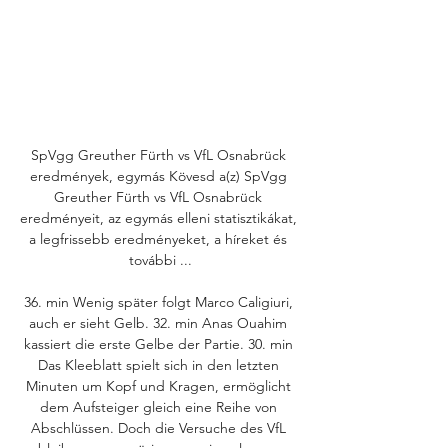
SpVgg Greuther Fürth vs VfL Osnabrück 
eredmények, egymás Kövesd a(z) SpVgg 
Greuther Fürth vs VfL Osnabrück 
eredményeit, az egymás elleni statisztikákat, 
a legfrissebb eredményeket, a híreket és 
további ...

36. min Wenig später folgt Marco Caligiuri, 
auch er sieht Gelb. 32. min Anas Ouahim 
kassiert die erste Gelbe der Partie. 30. min 
Das Kleeblatt spielt sich in den letzten 
Minuten um Kopf und Kragen, ermöglicht 
dem Aufsteiger gleich eine Reihe von 
Abschlüssen. Doch die Versuche des VfL 