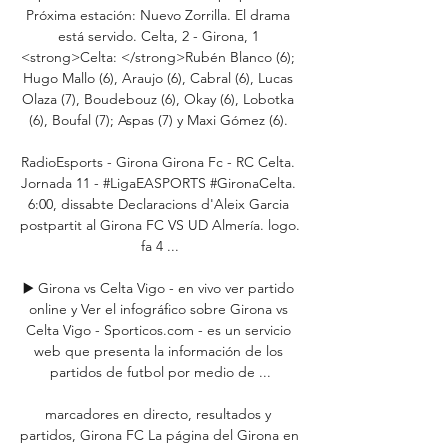
Próxima estación: Nuevo Zorrilla. El drama 
está servido. Celta, 2 - Girona, 1 
<strong>Celta: </strong>Rubén Blanco (6); 
Hugo Mallo (6), Araujo (6), Cabral (6), Lucas 
Olaza (7), Boudebouz (6), Okay (6), Lobotka 
(6), Boufal (7); Aspas (7) y Maxi Gómez (6). 

RadioEsports - Girona Girona Fc - RC Celta. 
Jornada 11 - #LigaEASPORTS #GironaCelta. 
6:00, dissabte Declaracions d'Aleix Garcia 
postpartit al Girona FC VS UD Almería. logo. 
fa 4 ...

▶️ Girona vs Celta Vigo - en vivo ver partido 
online y Ver el infográfico sobre Girona vs 
Celta Vigo - Sporticos.com - es un servicio 
web que presenta la información de los 
partidos de futbol por medio de ...

marcadores en directo, resultados y 
partidos, Girona FC La página del Girona en 