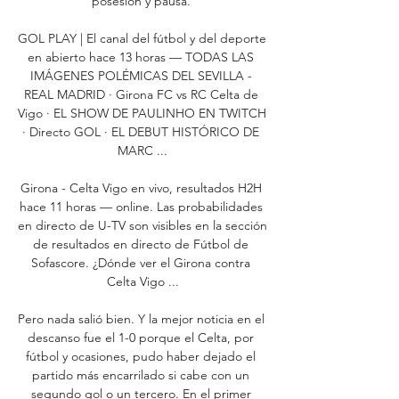
posesión y pausa. 

GOL PLAY | El canal del fútbol y del deporte 
en abierto hace 13 horas — TODAS LAS 
IMÁGENES POLÉMICAS DEL SEVILLA - 
REAL MADRID · Girona FC vs RC Celta de 
Vigo · EL SHOW DE PAULINHO EN TWITCH 
· Directo GOL · EL DEBUT HISTÓRICO DE 
MARC ...

Girona - Celta Vigo en vivo, resultados H2H 
hace 11 horas — online. Las probabilidades 
en directo de U-TV son visibles en la sección 
de resultados en directo de Fútbol de 
Sofascore. ¿Dónde ver el Girona contra 
Celta Vigo ...

Pero nada salió bien. Y la mejor noticia en el 
descanso fue el 1-0 porque el Celta, por 
fútbol y ocasiones, pudo haber dejado el 
partido más encarrilado si cabe con un 
segundo gol o un tercero. En el primer 