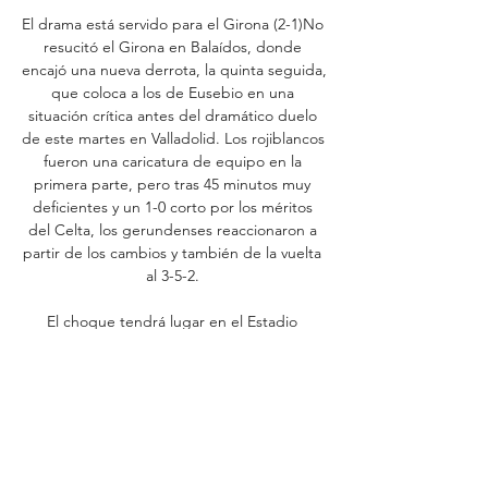
El drama está servido para el Girona (2-1)No 
resucitó el Girona en Balaídos, donde 
encajó una nueva derrota, la quinta seguida, 
que coloca a los de Eusebio en una 
situación crítica antes del dramático duelo 
de este martes en Valladolid. Los rojiblancos 
fueron una caricatura de equipo en la 
primera parte, pero tras 45 minutos muy 
deficientes y un 1-0 corto por los méritos 
del Celta, los gerundenses reaccionaron a 
partir de los cambios y también de la vuelta 
al 3-5-2. 

El choque tendrá lugar en el Estadio 
Municipal de Montilivi (Girona). Lee más | 
Los campeones de LALIGA año a año 
Girona vs Celta: TV y dónde ver online el 
partido en España @GironaFC Se podrá 
seguir por televisión en directo el Girona vs 
Celta, encuentro de esta jornada 11 de 
LALIGA, a través de Movistar+ y GOL Play. 