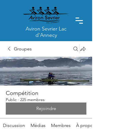
Aviron Sevrier Lac
d'Annecy
Groupes
Compétition
Public
·
225 membres
Rejoindre
Discussion
Médias
Membres
À propos