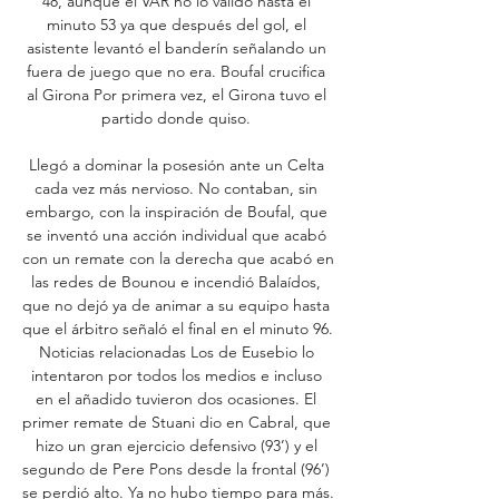
48, aunque el VAR no lo validó hasta el 
minuto 53 ya que después del gol, el 
asistente levantó el banderín señalando un 
fuera de juego que no era. Boufal crucifica 
al Girona Por primera vez, el Girona tuvo el 
partido donde quiso. 

Llegó a dominar la posesión ante un Celta 
cada vez más nervioso. No contaban, sin 
embargo, con la inspiración de Boufal, que 
se inventó una acción individual que acabó 
con un remate con la derecha que acabó en 
las redes de Bounou e incendió Balaídos, 
que no dejó ya de animar a su equipo hasta 
que el árbitro señaló el final en el minuto 96. 
Noticias relacionadas Los de Eusebio lo 
intentaron por todos los medios e incluso 
en el añadido tuvieron dos ocasiones. El 
primer remate de Stuani dio en Cabral, que 
hizo un gran ejercicio defensivo (93’) y el 
segundo de Pere Pons desde la frontal (96’) 
se perdió alto. Ya no hubo tiempo para más. 