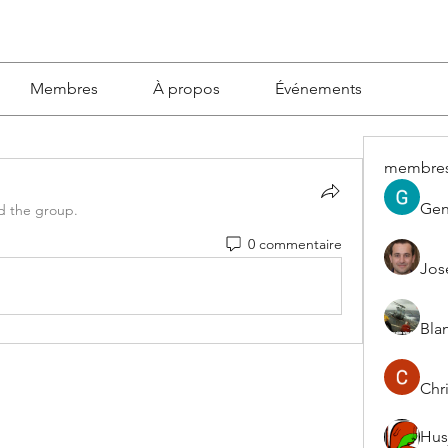
Membres
À propos
Événements
membre
Gen
d the group.
0 commentaire
Jos
Blan
Chri
Hus