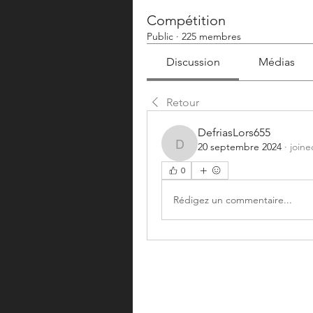
Compétition
Public
·
225 membres
Discussion
Médias
Retour
DefriasLors655
20 septembre 2024
·
joine
DefriasLors655
0
Rédigez un commentaire...