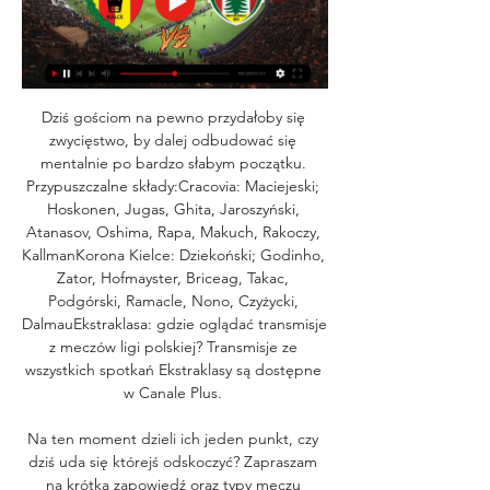
Dziś gościom na pewno przydałoby się 
zwycięstwo, by dalej odbudować się 
mentalnie po bardzo słabym początku. 
Przypuszczalne składy:Cracovia: Maciejeski; 
Hoskonen, Jugas, Ghita, Jaroszyński, 
Atanasov, Oshima, Rapa, Makuch, Rakoczy, 
KallmanKorona Kielce: Dziekoński; Godinho, 
Zator, Hofmayster, Briceag, Takac, 
Podgórski, Ramacle, Nono, Czyżycki, 
DalmauEkstraklasa: gdzie oglądać transmisje 
z meczów ligi polskiej? Transmisje ze 
wszystkich spotkań Ekstraklasy są dostępne 
w Canale Plus. 

Na ten moment dzieli ich jeden punkt, czy 
dziś uda się którejś odskoczyć? Zapraszam 
na krótką zapowiedź oraz typy meczu 