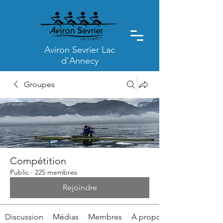
Aviron Sevrier Lac
d'Annecy
Groupes
Compétition
Public
·
225 membres
Rejoindre
Discussion
Médias
Membres
À propos