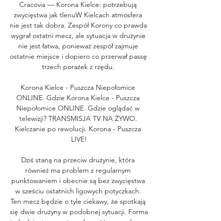
Cracovia — Korona Kielce: potrzebują 
zwycięstwa jak tlenuW Kielcach atmosfera 
nie jest tak dobra. Zespół Korony co prawda 
wygrał ostatni mecz, ale sytuacja w drużynie 
nie jest łatwa, ponieważ zespół zajmuje 
ostatnie miejsce i dopiero co przerwał passę 
trzech porażek z rzędu. 

Korona Kielce - Puszcza Niepołomice 
ONLINE. Gdzie Korona Kielce - Puszcza 
Niepołomice ONLINE. Gdzie oglądać w 
telewizji? TRANSMISJA TV NA ŻYWO. 
Kielczanie po rewolucji. Korona - Puszcza 
LIVE!

Dziś staną na przeciw drużynie, która 
również ma problem z regularnym 
punktowaniem i obecnie są bez zwycięstwa 
w sześciu ostatnich ligowych potyczkach. 
Ten mecz będzie o tyle ciekawy, że spotkają 
się dwie drużyny w podobnej sytuacji. Forma 