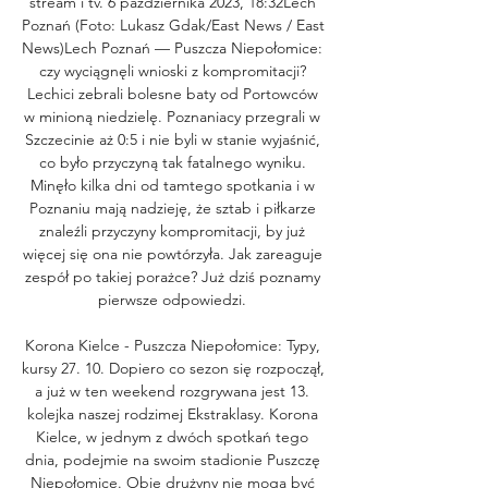
stream i tv. 6 października 2023, 18:32Lech 
Poznań (Foto: Lukasz Gdak/East News / East 
News)Lech Poznań — Puszcza Niepołomice: 
czy wyciągnęli wnioski z kompromitacji? 
Lechici zebrali bolesne baty od Portowców 
w minioną niedzielę. Poznaniacy przegrali w 
Szczecinie aż 0:5 i nie byli w stanie wyjaśnić, 
co było przyczyną tak fatalnego wyniku. 
Minęło kilka dni od tamtego spotkania i w 
Poznaniu mają nadzieję, że sztab i piłkarze 
znaleźli przyczyny kompromitacji, by już 
więcej się ona nie powtórzyła. Jak zareaguje 
zespół po takiej porażce? Już dziś poznamy 
pierwsze odpowiedzi. 

Korona Kielce - Puszcza Niepołomice: Typy, 
kursy 27. 10. Dopiero co sezon się rozpoczął, 
a już w ten weekend rozgrywana jest 13. 
kolejka naszej rodzimej Ekstraklasy. Korona 
Kielce, w jednym z dwóch spotkań tego 
dnia, podejmie na swoim stadionie Puszczę 
Niepołomice. Obie drużyny nie mogą być 