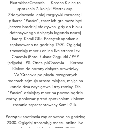
EkstraklasaCracovia — Korona Kielce to 
spotkanie 7. kolejki Ekstraklasy. 
Zdecydowanie lepiej rozgrywki rozpoczęli 
piłkarze "Pasów", teraz ich gra może być 
jeszcze bardziej efektywna, gdy do bloku 
defensywnego dołączyła legenda naszej 
kadry, Kamil Glik. Początek spotkania 
zaplanowano na godzinę 17:30. Oglądaj 
transmisję meczu online live stream i tv. 
Cracovia (Foto: Łukasz Gągulski / PAP 
(zdjęcia) - PS. Onet. pl)Cracovia — Korona 
Kielce: do obrony dołącza prawdziwy 
"As"Cracovia po pięciu rozegranych 
meczach zajmuje szóste miejsce, mając na 
koncie dwa zwycięstwa i trzy remisy. Dla 
"Pasów" dzisiejszy mecz na pewno będzie 
ważny, ponieważ przed spotkaniem kibicom 
zostanie zaprezentowany Kamil Glik. 

Początek spotkania zaplanowano na godzinę 
20:30. Oglądaj transmisję meczu online live 