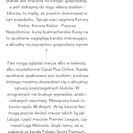
jednak jest znacznie na korzyść gospodarzy, 
a jeśli dołożymy do tego własny stadion i 
kibiców, to myślę, że powinni dominować w 
tym pojedynku. Typuję więc wygraną Korony 
Kielce. Korona Kielce - Puszcza 
Niepołomice: kursy bukmacherskie Kursy na 
to spotkanie wyglądają bardzo interesująco, 
a aktualny na zwycięstwo gospodarzy wynosi 
1. 

Fani mogą oglądać mecze albo w telewizji, 
albo na platformie Canal Plus Online. Każde 
spotkanie opakowane jest studiem, podczas 
którego możemy dowiedzieć się o aktualnej 
sytuacji poszczególnych klubów. W 
programach nie brakuje wywiadów, analiz i 
ciekawych reportaży. Miesięczny koszt to 
kwota rzędu 48 złotych. W tej kwocie fani 
mogą jeszcze śledzić mecze takich lig jak: 
LaLiga, część meczów Premier League, czy 
nawet Ligę Mistrzów, dzięki temu, że w 
pakiecie są kanały Polsatu Sport Premium. 