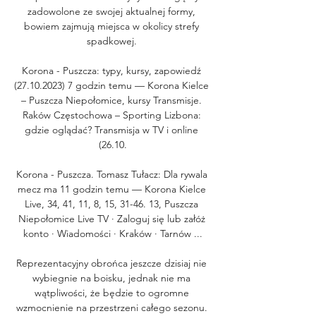
zadowolone ze swojej aktualnej formy, 
bowiem zajmują miejsca w okolicy strefy 
spadkowej. 

Korona - Puszcza: typy, kursy, zapowiedź 
(27.10.2023) 7 godzin temu — Korona Kielce 
– Puszcza Niepołomice, kursy Transmisje. 
Raków Częstochowa – Sporting Lizbona: 
gdzie oglądać? Transmisja w TV i online 
(26.10.

Korona - Puszcza. Tomasz Tułacz: Dla rywala 
mecz ma 11 godzin temu — Korona Kielce 
Live, 34, 41, 11, 8, 15, 31-46. 13, Puszcza 
Niepołomice Live TV · Zaloguj się lub załóż 
konto · Wiadomości · Kraków · Tarnów ...

Reprezentacyjny obrońca jeszcze dzisiaj nie 
wybiegnie na boisku, jednak nie ma 
wątpliwości, że będzie to ogromne 
wzmocnienie na przestrzeni całego sezonu. 