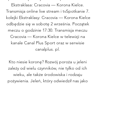
Ekstraklasa: Cracovia — Korona Kielce. 
Transmisja online live stream i tvSpotkanie 7. 
kolejki Ekstraklasy: Cracovia — Korona Kielce 
odbędzie się w sobotę 2 września. Początek 
meczu o godzinie 17:30. Transmisja meczu 
Cracovia — Korona Kielce w telewizji na 
kanale Canal Plus Sport oraz w serwisie 
canalplus. pl. 

Kto niesie koronę? Rozwój poroża u jeleni 
zależy od wielu czynników, nie tylko od ich 
wieku, ale także środowiska i rodzaju 
pożywienia. Jeleń, który odwiedził nas jako 
pierwszy miał wieniec symetryczny. Każda z 
tyk miała podobny kształt i taką samą ilość 
odgałęzień. Nie zawsze jednak rozwój 
poroża następuje w sposób tak harmonijny. 
Najlepszym przykładem jest drugi bohater 
naszego filmu. Jego wieniec składa się z 
dwóch tyk, które znacznie różnią się od 
siebie, zarówno ilością odgałęzień jak i 