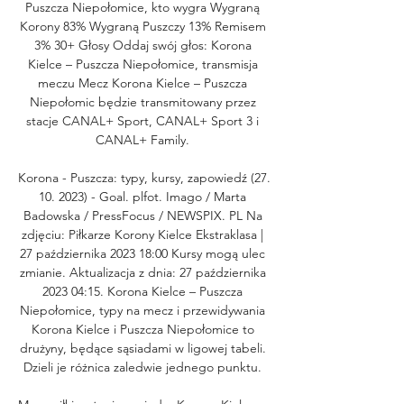
Puszcza Niepołomice, kto wygra Wygraną 
Korony 83% Wygraną Puszczy 13% Remisem 
3% 30+ Głosy Oddaj swój głos: Korona 
Kielce – Puszcza Niepołomice, transmisja 
meczu Mecz Korona Kielce – Puszcza 
Niepołomic będzie transmitowany przez 
stacje CANAL+ Sport, CANAL+ Sport 3 i 
CANAL+ Family. 

Korona - Puszcza: typy, kursy, zapowiedź (27. 
10. 2023) - Goal. plfot. Imago / Marta 
Badowska / PressFocus / NEWSPIX. PL Na 
zdjęciu: Piłkarze Korony Kielce Ekstraklasa | 
27 października 2023 18:00 Kursy mogą ulec 
zmianie. Aktualizacja z dnia: 27 października 
2023 04:15. Korona Kielce – Puszcza 
Niepołomice, typy na mecz i przewidywania 
Korona Kielce i Puszcza Niepołomice to 
drużyny, będące sąsiadami w ligowej tabeli. 
Dzieli je różnica zaledwie jednego punktu. 
