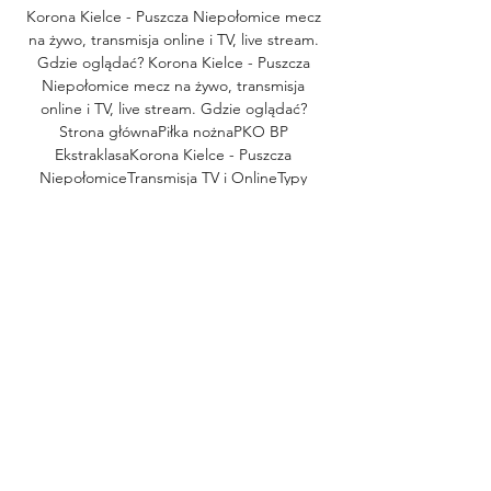
Korona Kielce - Puszcza Niepołomice mecz 
na żywo, transmisja online i TV, live stream. 
Gdzie oglądać? ﻿Korona Kielce - Puszcza 
Niepołomice mecz na żywo, transmisja 
online i TV, live stream. Gdzie oglądać? 
Strona głównaPiłka nożnaPKO BP 
EkstraklasaKorona Kielce - Puszcza 
NiepołomiceTransmisja TV i OnlineTypy 
bukmacherskie25 PKO BP Ekstraklasa27. 10. 
2023 18:00 PolskaWyświetleń: 1508Korona 
Kielce - Puszcza Niepołomice2023-10-
27T18:00:00+02:002023-10-
27T20:00:00+02:00Korona Kielce 
wygraRemisPuszcza Niepołomice 
wygraKanały internetowe onlineFree 
Canal+Online [Pakiet na rok] [? ]PrzejdźFree 
Canal+Online [? ]PrzejdźFree Player. 

pl [? ]PrzejdźFree Canal+Sport [? ]Przejdź 
Canal+Sport Już 27. 2023, o godzinie 18:00, 
zespoły Korona Kielce oraz Puszcza 