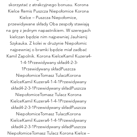
skorzystać z atrakcyjnego bonusu. Korona 
Kielce Remis Puszcza Niepołomice Korona 
Kielce – Puszcza Niepołomice, 
przewidywane składy Oba zespoły stawiają 
na grę z jednym napastnikiem. W szeregach 
kielczan będzie nim najpewniej Jauhienij 
Szykauka. Z kolei w drużynie Niepołomic 
najpewniej o bramki będzie miał zadbać 
Kamil Zapolnik. Korona KielceKamil Kuzera4-
1-4-1Przewidywany skład4-2-3-
1Przewidywany składPuszcza 
NiepołomiceTomasz TulaczKorona 
KielceKamil Kuzera4-1-4-1Przewidywany 
skład4-2-3-1Przewidywany składPuszcza 
NiepołomiceTomasz Tulacz Korona 
KielceKamil Kuzera4-1-4-1Przewidywany 
skład4-2-3-1Przewidywany składPuszcza 
NiepołomiceTomasz TulaczKorona 
KielceKamil Kuzera4-1-4-1Przewidywany 
skład4-2-3-1Przewidywany składPuszcza 
NiepołomiceTomasz Tulacz Korona Kielce – 