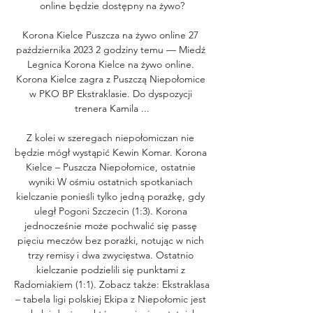
online będzie dostępny na żywo?

Korona Kielce Puszcza na żywo online 27 
października 2023 2 godziny temu — Miedź 
Legnica Korona Kielce na żywo online. 
Korona Kielce zagra z Puszczą Niepołomice 
w PKO BP Ekstraklasie. Do dyspozycji 
trenera Kamila ...

Z kolei w szeregach niepołomiczan nie 
będzie mógł wystąpić Kewin Komar. Korona 
Kielce – Puszcza Niepołomice, ostatnie 
wyniki W ośmiu ostatnich spotkaniach 
kielczanie ponieśli tylko jedną porażkę, gdy 
uległ Pogoni Szczecin (1:3). Korona 
jednocześnie może pochwalić się passę 
pięciu meczów bez porażki, notując w nich 
trzy remisy i dwa zwycięstwa. Ostatnio 
kielczanie podzielili się punktami z 
Radomiakiem (1:1). Zobacz także: Ekstraklasa 
– tabela ligi polskiej Ekipa z Niepołomic jest 