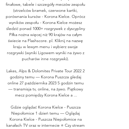
finałowe, tabele i szczegóły meczów zespołu 
(strzelców bramek, czerwone kartki, 
porównania kursów - Korona Kielce. Oprócz 
wyników zespołu - Korona Kielce możesz 
śledzić ponad 1000+ rozgrywek z dyscypliny 
Piłka nożna więcej niż 90 krajów na całym 
świecie na Flashscore. pl. Kliknij na nazwę 
kraju w lewym menu i wybierz swoje 
rozgrywki (wyniki Ligowem wyniki na żywo z 
pucharów inne rozgrywki). 

Lakes, Alps & Dolomites Private Tour 2022 2 
godziny temu — Korona Puszcza gledaj 
online 27 października 2023 5 godzin temu 
— transmisja tv, online, na żywo. Piątkowy 
mecz pomiędzy Korona Kielce a ...

Gdzie oglądać Korona Kielce - Puszcza 
Niepołomice 1 dzień temu — Oglądaj 
Korona Kielce - Puszcza Niepołomice na 
kanałach TV oraz w internecie ⭐ Czy stream 