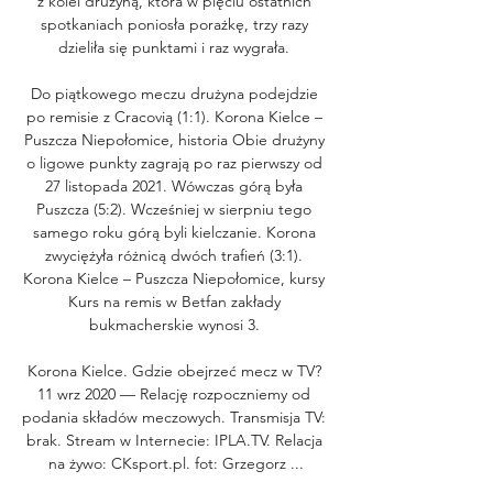
z kolei drużyną, która w pięciu ostatnich 
spotkaniach poniosła porażkę, trzy razy 
dzieliła się punktami i raz wygrała. 

Do piątkowego meczu drużyna podejdzie 
po remisie z Cracovią (1:1). Korona Kielce – 
Puszcza Niepołomice, historia Obie drużyny 
o ligowe punkty zagrają po raz pierwszy od 
27 listopada 2021. Wówczas górą była 
Puszcza (5:2). Wcześniej w sierpniu tego 
samego roku górą byli kielczanie. Korona 
zwyciężyła różnicą dwóch trafień (3:1). 
Korona Kielce – Puszcza Niepołomice, kursy 
Kurs na remis w Betfan zakłady 
bukmacherskie wynosi 3. 

Korona Kielce. Gdzie obejrzeć mecz w TV? 
11 wrz 2020 — Relację rozpoczniemy od 
podania składów meczowych. Transmisja TV: 
brak. Stream w Internecie: IPLA.TV. Relacja 
na żywo: CKsport.pl. fot: Grzegorz ...
