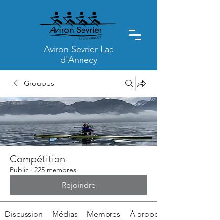
Aviron Sevrier Lac
d'Annecy
Groupes
Compétition
Public
·
225 membres
Rejoindre
Discussion
Médias
Membres
À propos