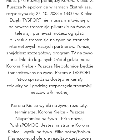
Mecz piłki nożnej pomiędzy Korona Kielce vs 
Puszcza Niepołomice w ramach Ekstraklasa, 
rozpoczyna się 27. 10. 2023 o 18:00 na Kielce. 
Dzięki TVSPORT nie musisz martwić się o 
najnowsze transmisje piłkarskie na żywo w 
telewizji, ponieważ możesz oglądać 
piłkarskie transmisje na żywo na stronach 
internetowych naszych partnerów. Poniżej 
znajdziesz szczegółowy program TV na żywo 
oraz linki do legalnych źródeł gdzie mecz 
Korona Kielce - Puszcza Niepołomice będzie 
transmitowany na żywo. Razem z TVSPORT 
łatwo sprawdzisz dostępne kanały 
telewizyjne i godzinę rozpoczęcia transmisji 
meczów piłki nożnej. 

Korona Kielce wyniki na żywo, rezultaty, 
terminarze, Korona Kielce - Puszcza 
Niepołomice na żywo - Piłka nożna, 
PolskaPOMOC: Jesteś na stronie Korona 
Kielce - wyniki na żywo -Piłka nożna/Polska. 
Flashscore. pl oferuje rezultaty częściowe i 