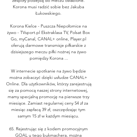
zespoły podejdą do meczu osłabione. 
Korona musi radzić sobie bez Jakuba 
Łukowskiego. 

Korona Kielce - Puszcza Niepołomice na 
żywo - TVsport.pl Ekstraklasa TV, Polsat Box 
Go, myCanal, CANAL+ online, Player.pl 
oferują darmowe transmisje piłkarskie z 
dzisiejszego meczu piłki nożnej na żywo 
pomiędzy Korona ...

W internecie spotkanie na żywo będzie 
można zobaczyć dzięki usłudze CANAL+ 
Online. Dla użytkowników, którzy zarejestrują 
się za pomocą naszej strony internetowej, 
mamy specjalną promocję na pierwsze trzy 
miesiące. Zamiast regularnej ceny 54 zł za 
miesiąc zapłacą 39 zł, oszczędzając tym 
samym 15 zł w każdym miesiącu. 

65. Rejestrując się z kodem promocyjnym 
GOAL u tego bukmachera, można 