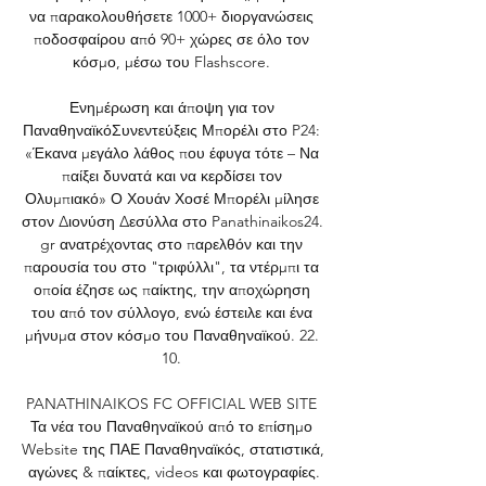
να παρακολουθήσετε 1000+ διοργανώσεις 
ποδοσφαίρου από 90+ χώρες σε όλο τον 
κόσμο, μέσω του Flashscore. 

Ενημέρωση και άποψη για τον 
ΠαναθηναϊκόΣυνεντεύξεις Μπορέλι στο P24: 
«Έκανα μεγάλο λάθος που έφυγα τότε – Να 
παίξει δυνατά και να κερδίσει τον 
Ολυμπιακό» Ο Χουάν Χοσέ Μπορέλι μίλησε 
στον Διονύση Δεσύλλα στο Panathinaikos24. 
gr ανατρέχοντας στο παρελθόν και την 
παρουσία του στο "τριφύλλι", τα ντέρμπι τα 
οποία έζησε ως παίκτης, την αποχώρηση 
του από τον σύλλογο, ενώ έστειλε και ένα 
μήνυμα στον κόσμο του Παναθηναϊκού. 22. 
10. 

PANATHINAIKOS FC OFFICIAL WEB SITE 
Τα νέα του Παναθηναϊκού από το επίσημο 
Website της ΠΑΕ Παναθηναϊκός, στατιστικά, 
αγώνες & παίκτες, videos και φωτογραφίες.
