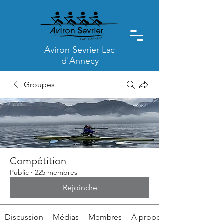
Aviron Sevrier Lac
d'Annecy
Groupes
Compétition
Public
·
225 membres
Rejoindre
Discussion
Médias
Membres
À propos