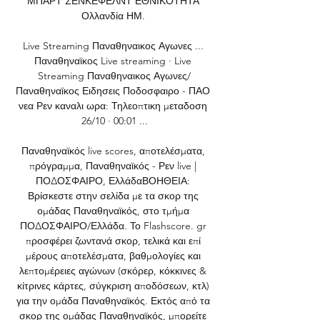
ΜΠΑΡΤ ΣΕΝΚΕΦΕΛΝΤ ΕΘΝΙΚΟΤΗΤΑ 
Ολλανδία ΗΜ. 

Live Streaming Παναθηναικος Αγωνες ... 
Παναθηναϊκος Live streaming · Live 
Streaming Παναθηναικος Αγωνες/
Παναθηναϊκος Ειδησεις Ποδοσφαιρο - ΠΑΟ 
νεα Ρεν καναλι ωρα: Τηλεοπτικη μεταδοση 
26/10 · 00:01 ...

Παναθηναϊκός live scores, αποτελέσματα, 
πρόγραμμα, Παναθηναϊκός - Ρεν live | 
ΠΟΔΟΣΦΑΙΡΟ, ΕλλάδαΒΟΗΘΕΙΑ: 
Βρίσκεστε στην σελίδα με τα σκορ της 
ομάδας Παναθηναϊκός, στο τμήμα 
ΠΟΔΟΣΦΑΙΡΟ/Ελλάδα. Το Flashscore. gr 
προσφέρει ζωντανά σκορ, τελικά και επί 
μέρους αποτελέσματα, βαθμολογίες και 
λεπτομέρειες αγώνων (σκόρερ, κόκκινες & 
κίτρινες κάρτες, σύγκριση αποδόσεων, κτλ) 
για την ομάδα Παναθηναϊκός. Εκτός από τα 
σκορ της ομάδας Παναθηναϊκός, μπορείτε 