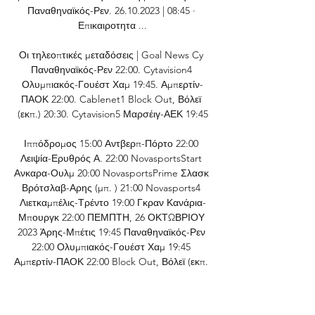
Παναθηναϊκός-Ρεν. 26.10.2023 | 08:45 · 
Επικαιροτητα ...

Οι τηλεοπτικές μεταδόσεις | Goal News Cy 
Παναθηναϊκός-Ρεν 22:00. Cytavision4 
Ολυμπιακός-Γουέστ Χαμ 19:45. Αμπερτίν-
ΠΑΟΚ 22:00. Cablenet1 Block Out, Βόλεϊ 
(εκπ.) 20:30. Cytavision5 Μαρσέιγ-ΑΕΚ 19:45

Ιππόδρομος 15:00 Αντβερπ-Πόρτο 22:00 
Λειψία-Ερυθρός Α. 22:00 NovasportsStart 
Ανκαρα-Ουλμ 20:00 NovasportsPrime Σλασκ 
Βρότσλαβ-Αρης (μπ. ) 21:00 Novasports4 
Λιετκαμπέλις-Τρέντο 19:00 Γκραν Κανάρια-
Μπουργκ 22:00 ΠΕΜΠΤΗ, 26 ΟΚΤΩΒΡΙΟΥ 
2023 Άρης-Μπέτις 19:45 Παναθηναϊκός-Ρεν 
22:00 Ολυμπιακός-Γουέστ Χαμ 19:45 
Αμπερτίν-ΠΑΟΚ 22:00 Block Out, Βόλεϊ (εκπ. 

Οι τηλεοπτικές μεταδόσειςΤΕΤΑΡΤΗ, 25 
ΟΚΤΩΒΡΙΟΥ 2023 Cytavision1 Ωρα για 