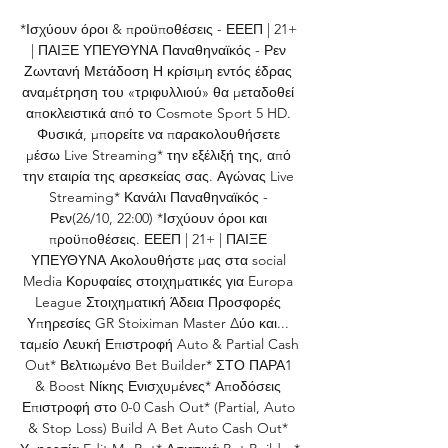
*Ισχύουν όροι & προϋποθέσεις - ΕΕΕΠ | 21+ 
| ΠΑΙΞΕ ΥΠΕΥΘΥΝΑ Παναθηναϊκός - Ρεν 
Ζωντανή Μετάδοση Η κρίσιμη εντός έδρας 
αναμέτρηση του «τριφυλλιού» θα μεταδοθεί 
αποκλειστικά από το Cosmote Sport 5 HD. 
Φυσικά, μπορείτε να παρακολουθήσετε 
μέσω Live Streaming* την εξέλιξή της, από 
την εταιρία της αρεσκείας σας. Αγώνας Live 
Streaming* Κανάλι Παναθηναϊκός - 
Ρεν(26/10, 22:00) *Ισχύουν όροι και 
προϋποθέσεις. ΕΕΕΠ | 21+ | ΠΑΙΞΕ 
ΥΠΕΥΘΥΝΑ Ακολουθήστε μας στα social 
Media Κορυφαίες στοιχηματικές για Europa 
League Στοιχηματική Άδεια Προσφορές 
Υπηρεσίες GR Stoiximan Master Δύο και... 
ταμείο Λευκή Επιστροφή Auto & Partial Cash 
Out* Βελτιωμένο Bet Builder* ΣΤΟ ΠΑΡΑ1 
& Boost Νίκης Ενισχυμένες* Αποδόσεις 
Επιστροφή στο 0-0 Cash Out* (Partial, Auto 
& Stop Loss) Build A Bet Auto Cash Out* 