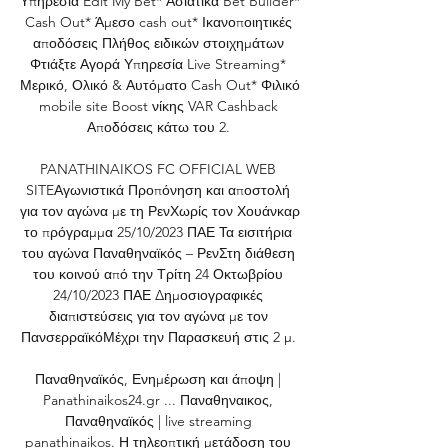
Υπηρεσία Edit My Bet* Ασιατικά Bet Builder* 
Cash Out* Άμεσο cash out* Ικανοποιητικές 
αποδόσεις Πλήθος ειδικών στοιχημάτων 
Φτιάξτε Αγορά Υπηρεσία Live Streaming* 
Μερικό, Ολικό & Αυτόματο Cash Out* Φιλικό 
mobile site Boost νίκης VAR Cashback 
Αποδόσεις κάτω του 2. 

PANATHINAIKOS FC OFFICIAL WEB 
SITEΑγωνιστικά Προπόνηση και αποστολή 
για τον αγώνα με τη ΡενΧωρίς τον Χουάνκαρ 
το πρόγραμμα 25/10/2023 ΠΑΕ Τα εισιτήρια 
του αγώνα Παναθηναϊκός – ΡενΣτη διάθεση 
του κοινού από την Τρίτη 24 Οκτωβρίου 
24/10/2023 ΠΑΕ Δημοσιογραφικές 
διαπιστεύσεις για τον αγώνα με τον 
ΠανσερραϊκόΜέχρι την Παρασκευή στις 2 μ. 

Παναθηναϊκός, Ενημέρωση και άποψη | 
Panathinaikos24.gr ... Παναθηναικος, 
Παναθηναϊκός | live streaming 
panathinaikos. Η τηλεοπτική μετάδοση του 