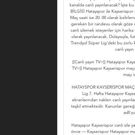
kanalda canlı yayınlanacak? İşte bu
BİLGİSİ Hatayspor ile Kayserispo
Maç saati ise 20. 00 olarak belirlen
gereken bir randevu olarak göze
canlı izlemek isteyenler için harik
olarak yayınlanacak. Dolayısıyla, fu
Trendyol Süper Lig'deki bu zorlu k
canlı yayın
[[Canlı yayın TV>]] Hatayspor Kay
TV>]] Hatayspor Kayserispor maçı
maçı i
HATAYSPOR KAYSERİSPOR MAÇI 
Lig 7. Hafta Hatayspor Kays
ekranlarından naklen canlı yayınl
teşkil etmektedir. Kanunlar gereği 
adlî pa
Hatayspor Kayserispor canlı izle y
önce — Kayserispor Hatayspor ma