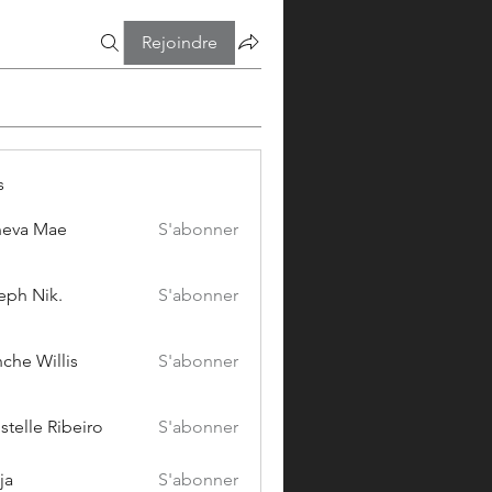
Rejoindre
s
eva Mae
S'abonner
eph Nik.
S'abonner
che Willis
S'abonner
stelle Ribeiro
S'abonner
ja
S'abonner