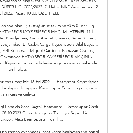
Kayserispor Maç Özeti CANLI SKOR · beIn SPORTS 
PER LİG. 2022/2023. 7 .Hafta. MKE Ankaragücü. 2. 
lül 2022, Pazar, 10:00. ÖZETİ İZLE.

 abone olabilir, tuttuğunuz takım ve tüm Süper Lig 
siniz. HATAYSPOR KAYSERİSPOR MAÇI MUHTEMEL 11’İ 
tte, Boudjemaa, Kamil Ahmet Çörekçi, Burak Yılmaz, 
bjanidze, El Kaabi, Varga Kayserispor: Bilal Bayazit, 
t, Arif Kocaman, Miguel Cardoso, Ramazan Civelek, 
, Gavranovic HATAYSPOR KAYSERİSPOR MAÇININ 
 Kayserispor mücadelesinde görev alacak hakemler 
belli oldu. 

r canlı maç izle 16 Eyl 2022 — Hatayspor Kayserispor 
'de başlayan Hatayspor Kayserispor Süper Lig maçında 
karşı karşıya geliyor.

gi Kanalda Saat Kaçta? Hatayspor - Kayserispor Canlı 
r 28.10.2023 Cumartesi günü Trendyol Süper Lig 
çıkıyor. Maçı Bein Sports 1 canlı ...

ı ne zaman oynanacak, saat kaçta başlayacak ve hangi 