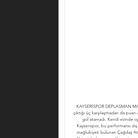
KAYSERİSPOR DEPLASMAN MAÇL
çıktığı üç karşılaşmadan da puan
gol atamadı. Kendi evinde oyn
Kayserispor, bu performansı dış
mağlubiyeti bulunan Çağdaş Atan