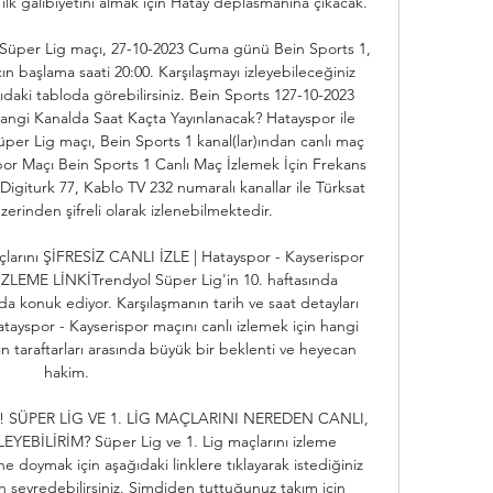
lk galibiyetini almak için Hatay deplasmanına çıkacak. 

 Süper Lig maçı, 27-10-2023 Cuma günü Bein Sports 1, 
ın başlama saati 20:00. Karşılaşmayı izleyebileceğiniz 
ğıdaki tabloda görebilirsiniz. Bein Sports 127-10-2023 
angi Kanalda Saat Kaçta Yayınlanacak? Hatayspor ile 
per Lig maçı, Bein Sports 1 kanal(lar)ından canlı maç 
por Maçı Bein Sports 1 Canlı Maç İzlemek İçin Frekans 
 Digiturk 77, Kablo TV 232 numaralı kanallar ile Türksat 
erinden şifreli olarak izlenebilmektedir. 

arını ŞİFRESİZ CANLI İZLE | Hatayspor - Kayserispor 
LEME LİNKİTrendyol Süper Lig'in 10. haftasında 
a konuk ediyor. Karşılaşmanın tarih ve saat detayları 
ayspor - Kayserispor maçını canlı izlemek için hangi 
ın taraftarları arasında büyük bir beklenti ve heyecan 
hakim. 

ladı! SÜPER LİG VE 1. LİG MAÇLARINI NEREDEN CANLI, 
BİLİRİM? Süper Lig ve 1. Lig maçlarını izleme 
e doymak için aşağıdaki linklere tıklayarak istediğiniz 
n seyredebilirsiniz. Şimdiden tuttuğunuz takım için 