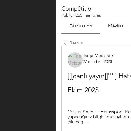
Compétition
Public
·
225 membres
Discussion
Médias
Retour
Tanja Meissner
27 octobre 2023
[[[canlı yayın]]''''] H
Ekim 2023
15 saat önce — Hatayspor - Kay
yapacağınız bilgisi bu sayfada. 
çıkacağı ...