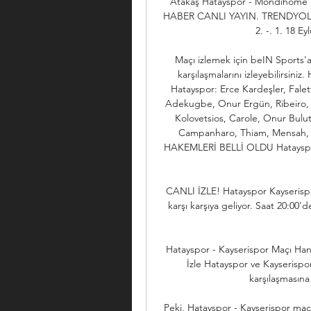
Atakaş Hatayspor - Mondihome 
HABER CANLI YAYIN. TRENDYOL SÜ
2. -. 1. 18 Ey
Maçı izlemek için beIN Sports'a
karşılaşmalarını izleyebilir
Hatayspor: Erce Kardeşler, Fale
Adekugbe, Onur Ergün, Ribeiro, Lo
Kolovetsios, Carole, Onur Bulu
Campanharo, Thiam, Mensah
HAKEMLERİ BELLİ OLDU Hatayspor
CANLI İZLE! Hatayspor Kayserispo
karşı karşıya geliyor. Saat 20:00
Hatayspor - Kayserispor Maçı Han
İzle Hatayspor ve Kayserispo
karşılaşmasına 
Peki, Hatayspor - Kayserispor maç