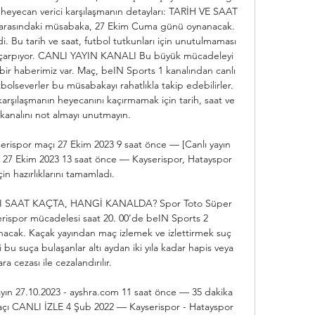
 heyecan verici karşılaşmanın detayları: TARİH VE SAAT 
r arasındaki müsabaka, 27 Ekim Cuma günü oynanacak. 
di. Bu tarih ve saat, futbol tutkunları için unutulmaması 
 çarpıyor. CANLI YAYIN KANALI Bu büyük mücadeleyi 
a bir haberimiz var. Maç, beIN Sports 1 kanalından canlı 
tbolseverler bu müsabakayı rahatlıkla takip edebilirler. 
arşılaşmanın heyecanını kaçırmamak için tarih, saat ve 
 kanalını not almayı unutmayın. 

serispor maçı 27 Ekim 2023 9 saat önce — [Canlı yayın 
 27 Ekim 2023 13 saat önce — Kayserispor, Hatayspor 
çin hazırlıklarını tamamladı.

SAAT KAÇTA, HANGİ KANALDA? Spor Toto Süper 
erispor mücadelesi saat 20. 00’de beIN Sports 2 
anacak. Kaçak yayından maç izlemek ve izlettirmek suç 
bu suça bulaşanlar altı aydan iki yıla kadar hapis veya 
ra cezası ile cezalandırılır. 

ayın 27.10.2023 - ayshra.com 11 saat önce — 35 dakika 
çı CANLI İZLE 4 Şub 2022 — Kayserispor - Hatayspor 