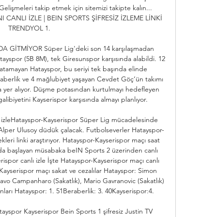
. Gelişmeleri takip etmek için sitemizi takipte kalın... 
CANLI İZLE | BEIN SPORTS ŞİFRESİZ İZLEME LİNKİ 
TRENDYOL 1. 

GİTMİYOR Süper Lig'deki son 14 karşılaşmadan 
ayspor (5B 8M), tek Giresunspor karşısında alabildi. 12 
atamayan Hatayspor, bu seriyi tek başında elinde 
aberlik ve 4 mağlubiyet yaşayan Cevdet Göç’ün takımı 
yer alıyor. Düşme potasından kurtulmayı hedefleyen 
libiyetini Kayserispor karşısında almayı planlıyor. 

 izleHatayspor-Kayserispor Süper Lig mücadelesinde 
mAlper Ulusoy düdük çalacak. Futbolseverler Hatayspor-
kleri linki araştırıyor. Hatayspor-Kayserispor maçı saat 
da başlayan müsabaka beIN Sports 2 üzerinden canlı 
rispor canlı izle İşte Hatayspor-Kayserispor maçı canlı 
-Kayserispor maçı sakat ve cezalılar Hatayspor: Simon 
tavo Campanharo (Sakatlık), Mario Gavranovic (Sakatlık) 
ları Hatayspor: 1. 51Beraberlik: 3. 40Kayserispor:4. 

tayspor Kayserispor Bein Sports 1 şifresiz Justin TV 