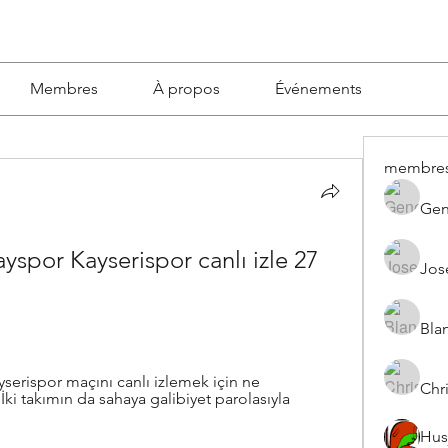
Membres
À propos
Événements
membre
Gen
atayspor Kayserispor canlı izle 27 
Jos
Blan
serispor maçını canlı izlemek için ne 
Chri
İki takımın da sahaya galibiyet parolasıyla 
Hus