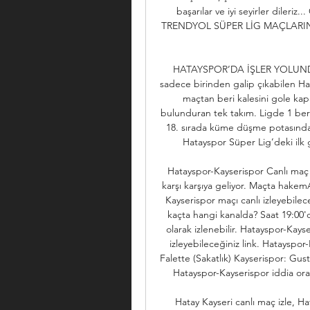
başarılar ve iyi seyirler dileriz..
TRENDYOL SÜPER LİG MAÇLARINI 
HATAYSPOR’DA İŞLER YOLUNDA 
sadece birinden galip çıkabilen Hat
maçtan beri kalesini gole kap
bulunduran tek takım. Ligde 1 ber
18. sırada küme düşme potasında 
Hatayspor Süper Lig’deki ilk ga
Hatayspor-Kayserispor Canlı maç
karşı karşıya geliyor. Maçta hake
Kayserispor maçı canlı izleyebilece
kaçta hangi kanalda? Saat 19:00'
olarak izlenebilir. Hatayspor-Kayse
izleyebileceğiniz link. Hatayspor
Falette (Sakatlık) Kayserispor: Gus
Hatayspor-Kayserispor iddia oran
Hatay Kayseri canlı maç izle, Ha