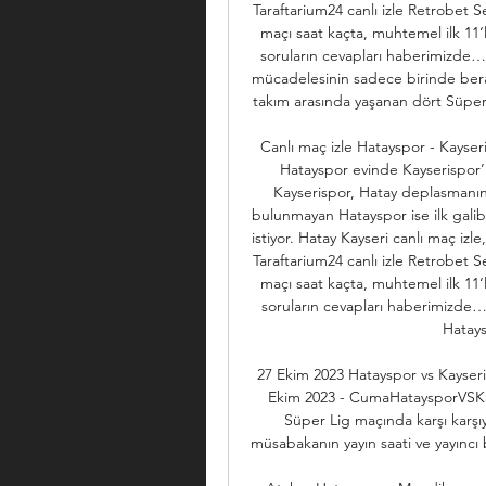
Taraftarium24 canlı izle Retrobet S
maçı saat kaçta, muhtemel ilk 11‘
soruların cevapları haberimizde… 
mücadelesinin sadece birinde berab
takım arasında yaşanan dört Süper L
Canlı maç izle Hatayspor - Kayser
Hatayspor evinde Kayserispor’
Kayserispor, Hatay deplasmanın
bulunmayan Hatayspor ise ilk galibiy
istiyor. Hatay Kayseri canlı maç izl
Taraftarium24 canlı izle Retrobet S
maçı saat kaçta, muhtemel ilk 11‘
soruların cevapları haberimizde… L
Hatays
27 Ekim 2023 Hatayspor vs Kayseri
Ekim 2023 - CumaHataysporVSKay
Süper Lig maçında karşı karşıy
müsabakanın yayın saati ve yayıncı bi