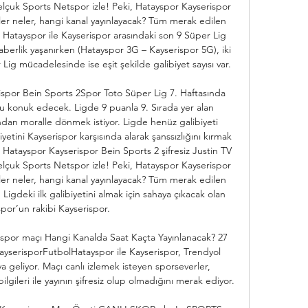
elçuk Sports Netspor izle! Peki, Hatayspor Kayserispor 
ler neler, hangi kanal yayınlayacak? Tüm merak edilen 
Hatayspor ile Kayserispor arasındaki son 9 Süper Lig 
erlik yaşanırken (Hatayspor 3G – Kayserispor 5G), iki 
ig mücadelesinde ise eşit şekilde galibiyet sayısı var. 

ispor Bein Sports 2Spor Toto Süper Lig 7. Haftasında 
u konuk edecek. Ligde 9 puanla 9. Sırada yer alan 
dan moralle dönmek istiyor. Ligde henüz galibiyeti 
etini Kayserispor karşısında alarak şanssızlığını kırmak 
e, Hatayspor Kayserispor Bein Sports 2 şifresiz Justin TV 
elçuk Sports Netspor izle! Peki, Hatayspor Kayserispor 
ler neler, hangi kanal yayınlayacak? Tüm merak edilen 
igdeki ilk galibiyetini almak için sahaya çıkacak olan 
por’un rakibi Kayserispor. 

spor maçı Hangi Kanalda Saat Kaçta Yayınlanacak? 27 
serisporFutbolHatayspor ile Kayserispor, Trendyol 
a geliyor. Maçı canlı izlemek isteyen sporseverler, 
lgileri ile yayının şifresiz olup olmadığını merak ediyor. 
