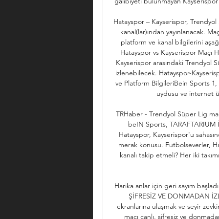
galibiyeti bulunmayan Kayserispor i
Hatayspor – Kayserispor, Trendyol
kanal(lar)ından yayınlanacak. Maç
platform ve kanal bilgilerini aşa
Hatayspor vs Kayserispor Maçı H
Kayserispor arasındaki Trendyol Sü
izlenebilecek. Hatayspor-Kayseris
ve Platform BilgileriBein Sports 1,
uydusu ve internet üz
TRHaber - Trendyol Süper Lig maçl
beIN Sports, TARAFTARIUM İZ
Hatayspor, Kayserispor'u sahasınd
merak konusu. Futbolseverler, Hat
kanalı takip etmeli? Her iki takım
Harika anlar için geri sayım baş
ŞİFRESİZ VE DONMADAN İZLEYE
ekranlarına ulaşmak ve seyir zevkin
maçı canlı, şifresiz ve donmada