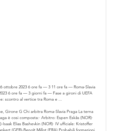
6 ottobre 2023 6 ore fa — 3 11 ore fa — Roma-Slavia 
023 6 ore fa — 3 giorni fa — Fase a gironi di UEFA 
 scontro al vertice tra Roma e ...

, Girone G Chi arbitra Roma-Slavia Praga La terna 
Praga è cosi composta:· Arbitro: Espen Eskås (NOR)· 
Isaak Elias Bashevkin (NOR)· IV ufficiale: Kristoffer 
ert (GER)-Benoît Millot (FRA) Probabili formazioni 