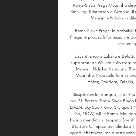
Roma-Slavia Praga Mourinho deve fa
Smalling, Kristensen e Azmoun, il t
Mancini e Ndicka in dif
Roma-Slavia Praga: le probabili
Praga: le probabili formazioni e do
streaming.
Davanti ancora Lukaku e Belotti.
supportati da Wallem sulla trequart
Mancini, Ndicka; Karsdorp, Bove,
Mourinho. Probabile formazione
Holes; Doudera, Zafeiris, 
Ricapitolando, dunque, la partita 
ore 21: Partita: Roma-Slavia Praga 
DAZN, Sky Sport Uno, Sky Sport 4
Go, NOW, tv8. it Roma, Mourinho
hanno mandato al tappeto Sheriff e 
il fattore Olimpico per blindare i
quindi effettuato, ma questa volta 