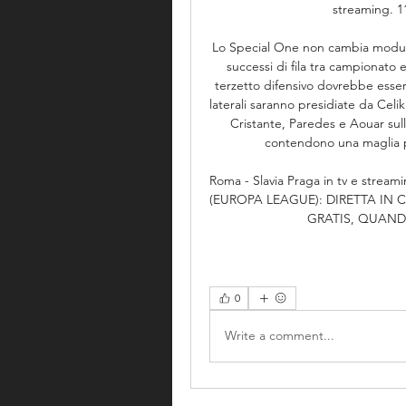
streaming. 11 
Lo Special One non cambia modulo
successi di fila tra campionato e
terzetto difensivo dovrebbe esser
laterali saranno presidiate da Celi
Cristante, Paredes e Aouar sulla
contendono una maglia pe
Roma - Slavia Praga in tv e stre
(EUROPA LEAGUE): DIRETTA IN 
GRATIS, QUANDO 
0
Write a comment...