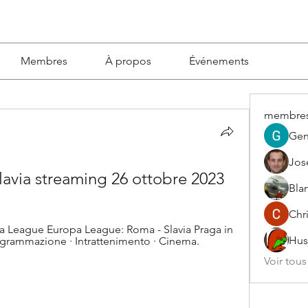
Membres
À propos
Événements
membre
Gen
Jos
via streaming 26 ottobre 2023
Blan
Chri
 League Europa League: Roma - Slavia Praga in 
Hus
ogrammazione · Intrattenimento · Cinema. 
Voir tou