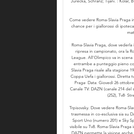
Jurecka, Schranz; Tijani. : Kolar,
Come vedere Roma-Slavia Praga in 
chance per i giallorossi di ipotec
mat
Roma-Slavia Praga, dove vederla in
ripresa in campionato, ora la R
League. All’Olimpico va in scena i
entrambe a punteggio pieno con s
Slavia Praga risale alla stagione 1
Coppa Uefa i giallorossi. Diretta t
Praga· Data: Giovedì 26 ottobre
Canale TV: DAZN (canale 214 del sa
(252), Tv8· St
Trpisovsky. Dove vedere Roma-Slavi
trasmessa in co-esclusiva sia su DA
Sport Uno (numero 201) e Sky Spor
visibile su Tv8. Roma-Slavia Praga 
DAZN permette la visione anche su