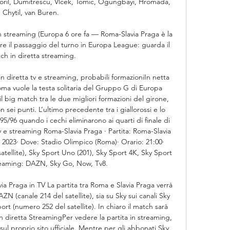
 Boril, Dumitrescu, Vlcek, Tomic, Ogungbayi, Hromada, 
Chytil, van Buren. 

streaming (Europa 6 ore fa — Roma-Slavia Praga è la 
are il passaggio del turno in Europa League: guarda il 
ch in diretta streaming.

 diretta tv e streaming, probabili formazioniIn netta 
oma vuole la testa solitaria del Gruppo G di Europa 
l big match tra le due migliori formazioni del girone, 
ei punti. L’ultimo precedente tra i giallorossi e lo 
995/96 quando i cechi eliminarono ai quarti di finale di 
v e streaming Roma-Slavia Praga · Partita: Roma-Slavia 
 2023· Dove: Stadio Olimpico (Roma)· Orario: 21:00· 
tellite), Sky Sport Uno (201), Sky Sport 4K, Sky Sport 
reaming: DAZN, Sky Go, Now, Tv8. 

a Praga in TV La partita tra Roma e Slavia Praga verrà 
ZN (canale 214 del satellite), sia su Sky sui canali Sky 
t (numero 252 del satellite). In chiaro il match sarà 
in diretta StreamingPer vedere la partita in streaming, 
l proprio sito ufficiale. Mentre per gli abbonati Sky 