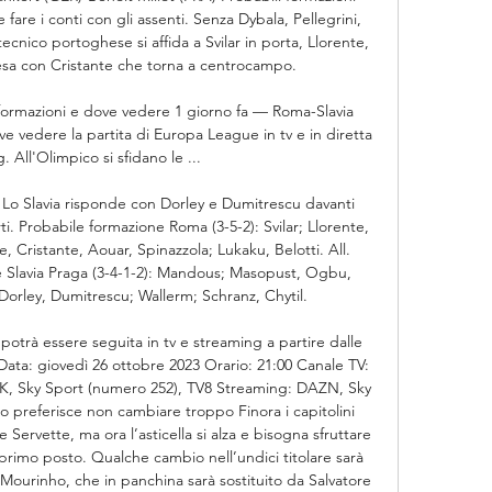
re i conti con gli assenti. Senza Dybala, Pellegrini, 
ecnico portoghese si affida a Svilar in porta, Llorente, 
esa con Cristante che torna a centrocampo. 

 formazioni e dove vedere 1 giorno fa — Roma-Slavia 
ve vedere la partita di Europa League in tv e in diretta 
 All'Olimpico si sfidano le ...

 Lo Slavia risponde con Dorley e Dumitrescu davanti 
i. Probabile formazione Roma (3-5-2): Svilar; Llorente, 
 Cristante, Aouar, Spinazzola; Lukaku, Belotti. All. 
 Slavia Praga (3-4-1-2): Mandous; Masopust, Ogbu, 
Dorley, Dumitrescu; Wallerm; Schranz, Chytil. 

potrà essere seguita in tv e streaming a partire dalle 
Data: giovedì 26 ottobre 2023 Orario: 21:00 Canale TV: 
K, Sky Sport (numero 252), TV8 Streaming: DAZN, Sky 
 preferisce non cambiare troppo Finora i capitolini 
Servette, ma ora l’asticella si alza e bisogna sfruttare 
l primo posto. Qualche cambio nell’undici titolare sarà 
Mourinho, che in panchina sarà sostituito da Salvatore 