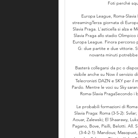
Foti perché squa
Europa League, Roma-Slavia Pr
streamingTerza giornata di Europa
Slavia Praga. L'asticella si alza 
Slavia Praga allo stadio Olimpico i
Europa League. Finora percorso p
G: due partite e due vittorie. S
novanta minuti potrebbe r
Basterà collegarsi da pc o dispos
visibile anche su Now il servizio di
Telecronisti DAZN e SKY per il m
Pardo. Mentre le voci su Sky sara
Roma-Slavia PragaSecondo i book
Le probabili formazioni di Roma-
Slavia Praga: Roma (3-5-2): Svilar
Aouar, Zalewski; El Shaarawy, Lukak
Pagano, Bove, Pisilli, Belotti. All.
(3-4-2-1): Mandous; Masopust, 