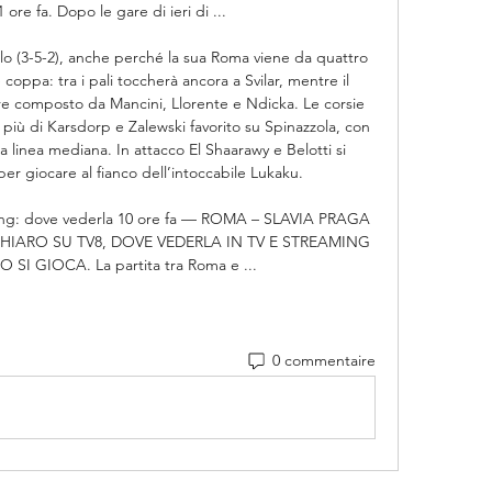
ore fa. Dopo le gare di ieri di ...

 (3-5-2), anche perché la sua Roma viene da quattro 
 coppa: tra i pali toccherà ancora a Svilar, mentre il 
e composto da Mancini, Llorente e Ndicka. Le corsie 
k più di Karsdorp e Zalewski favorito su Spinazzola, con 
 linea mediana. In attacco El Shaarawy e Belotti si 
r giocare al fianco dell’intoccabile Lukaku. 

aming: dove vederla 10 ore fa — ROMA – SLAVIA PRAGA 
CHIARO SU TV8, DOVE VEDERLA IN TV E STREAMING 
SI GIOCA. La partita tra Roma e ...
0 commentaire