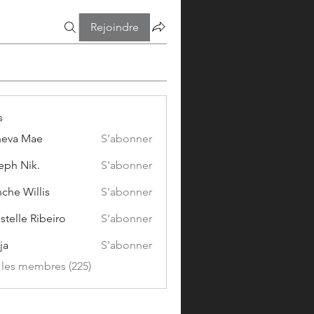
Rejoindre
s
eva Mae
S'abonner
eph Nik.
S'abonner
che Willis
S'abonner
stelle Ribeiro
S'abonner
ja
S'abonner
s les membres (225)