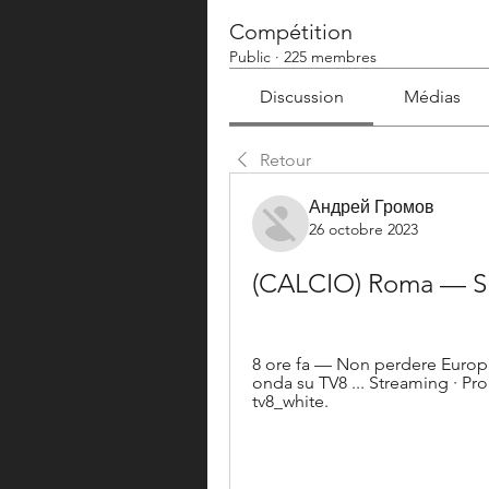
Compétition
Public
·
225 membres
Discussion
Médias
Retour
Андрей Громов
26 octobre 2023
(CALCIO) Roma — Sla
8 ore fa — Non perdere Europa
onda su TV8 ... Streaming · Pr
tv8_white.