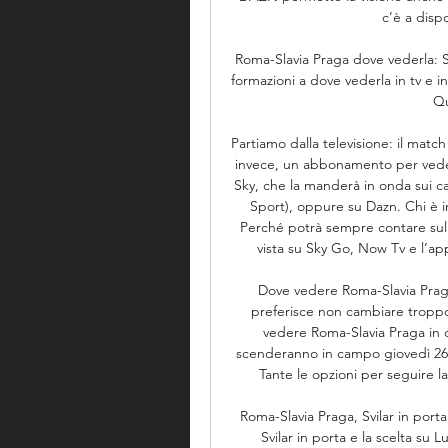
c’è a dispo
Roma-Slavia Praga dove vederla: S
formazioni a dove vederla in tv e in
Qu
Partiamo dalla televisione: il match
invece, un abbonamento per vedere
Sky, che la manderà in onda sui can
Sport), oppure su Dazn. Chi è imp
Perché potrà sempre contare sullo
vista su Sky Go, Now Tv e l’ap
Dove vedere Roma-Slavia Praga
preferisce non cambiare troppo
vedere Roma-Slavia Praga in d
scenderanno in campo giovedì 26 o
Tante le opzioni per seguire l
Roma-Slavia Praga, Svilar in porta
Svilar in porta e la scelta su L