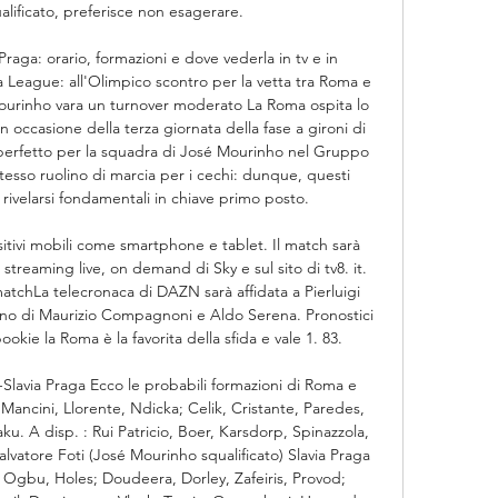
lificato, preferisce non esagerare. 

aga: orario, formazioni e dove vederla in tv e in 
 League: all'Olimpico scontro per la vetta tra Roma e 
e Mourinho vara un turnover moderato La Roma ospita lo 
n occasione della terza giornata della fase a gironi di 
erfetto per la squadra di José Mourinho nel Gruppo 
tesso ruolino di marcia per i cechi: dunque, questi 
ivelarsi fondamentali in chiave primo posto. 

itivi mobili come smartphone e tablet. Il match sarà 
 streaming live, on demand di Sky e sul sito di tv8. it. 
atchLa telecronaca di DAZN sarà affidata a Pierluigi 
nno di Maurizio Compagnoni e Aldo Serena. Pronostici 
ie la Roma è la favorita della sfida e vale 1. 83. 

Slavia Praga Ecco le probabili formazioni di Roma e 
; Mancini, Llorente, Ndicka; Celik, Cristante, Paredes, 
u. A disp. : Rui Patricio, Boer, Karsdorp, Spinazzola, 
 Salvatore Foti (José Mourinho squalificato) Slavia Praga 
Ogbu, Holes; Doudeera, Dorley, Zafeiris, Provod; 