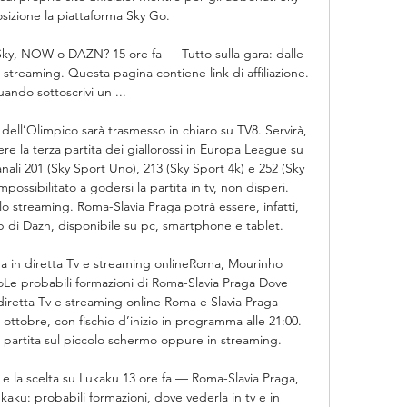
sizione la piattaforma Sky Go. 

ky, NOW o DAZN? 15 ore fa — Tutto sulla gara: dalle 
 streaming. Questa pagina contiene link di affiliazione. 
ando sottoscrivi un ...

 dell’Olimpico sarà trasmesso in chiaro su TV8. Servirà, 
 la terza partita dei giallorossi in Europa League su 
ali 201 (Sky Sport Uno), 213 (Sky Sport 4k) e 252 (Sky 
ossibilitato a godersi la partita in tv, non disperi. 
 streaming. Roma-Slavia Praga potrà essere, infatti, 
p di Dazn, disponibile su pc, smartphone e tablet. 

 in diretta Tv e streaming onlineRoma, Mourinho 
Le probabili formazioni di Roma-Slavia Praga Dove 
iretta Tv e streaming online Roma e Slavia Praga 
ttobre, con fischio d’inizio in programma alle 21:00. 
a partita sul piccolo schermo oppure in streaming. 

 e la scelta su Lukaku 13 ore fa — Roma-Slavia Praga, 
ukaku: probabili formazioni, dove vederla in tv e in 