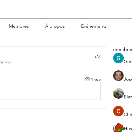
Membres
À propos
Événements
membre
Gen
 group.
Jos
1 vue
Blan
Chri
Hus