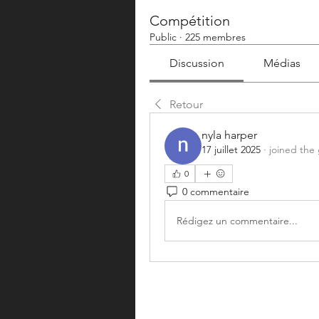
Compétition
Public
·
225 membres
Discussion
Médias
Retour
nyla harper
17 juillet 2025
·
joined the
0
0 commentaire
Rédigez un commentaire...