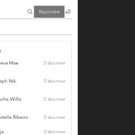
Rejoindre
s
eva Mae
S'abonner
eph Nik.
S'abonner
che Willis
S'abonner
stelle Ribeiro
S'abonner
ja
S'abonner