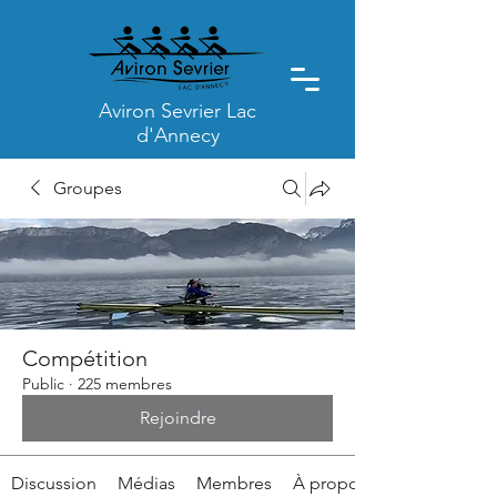
Aviron Sevrier Lac
d'Annecy
Groupes
Compétition
Public
·
225 membres
Rejoindre
Discussion
Médias
Membres
À propos