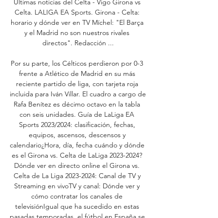
Últimas noticias del Celta - Vigo Girona vs 
Celta. LALIGA EA Sports. Girona - Celta: 
horario y dónde ver en TV Míchel: "El Barça 
y el Madrid no son nuestros rivales 
directos". Redacción ...

Por su parte, los Célticos perdieron por 0-3 
frente a Atlético de Madrid en su más 
reciente partido de liga, con tarjeta roja 
incluida para Iván Villar. El cuadro a cargo de 
Rafa Benítez es décimo octavo en la tabla 
con seis unidades. Guía de LaLiga EA 
Sports 2023/2024: clasificación, fechas, 
equipos, ascensos, descensos y 
calendario¿Hora, día, fecha cuándo y dónde 
es el Girona vs. Celta de LaLiga 2023-2024? 
Dónde ver en directo online el Girona vs. 
Celta de La Liga 2023-2024: Canal de TV y 
Streaming en vivoTV y canal: Dónde ver y 
cómo contratar los canales de 
televisiónIgual que ha sucedido en estas 
pasadas temporadas, el fútbol en España se 