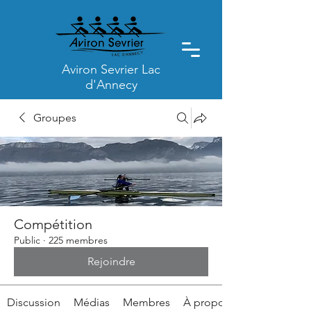
Aviron Sevrier Lac
d'Annecy
Groupes
Compétition
Public
·
225 membres
Rejoindre
Discussion
Médias
Membres
À propos