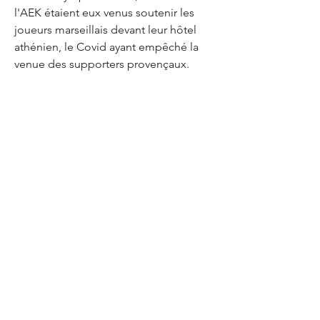
l'AEK étaient eux venus soutenir les 
joueurs marseillais devant leur hôtel 
athénien, le Covid ayant empêché la 
venue des supporters provençaux. 
Pourtant au-delà de l'histoire 
commune entre Athènes et Marseille, 
fondée par des Grecs vers 600 av. J.-C., 
"difficile de dire pourquoi ça a été 
l'AEK", reconnaît Lionel.
RELATIONS AMOUREUSES
"Ils étaient ouvertement anti-racistes, 
avec un côté presque anarchistes. Leur 
tribune, c'était un gros bordel. Nous, 
au CU84, on a toujours été ouverts à 
tout le monde, c'était deux tribunes 
ouvertes", explique-t-il. "On a des 
valeurs communes. On déteste le 
football moderne et on est un peu 