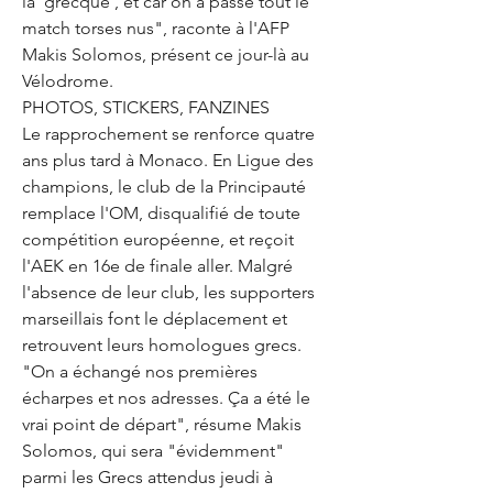
la ‘grecque’, et car on a passé tout le 
match torses nus", raconte à l'AFP 
Makis Solomos, présent ce jour-là au 
Vélodrome.
PHOTOS, STICKERS, FANZINES
Le rapprochement se renforce quatre 
ans plus tard à Monaco. En Ligue des 
champions, le club de la Principauté 
remplace l'OM, disqualifié de toute 
compétition européenne, et reçoit 
l'AEK en 16e de finale aller. Malgré 
l'absence de leur club, les supporters 
marseillais font le déplacement et 
retrouvent leurs homologues grecs. 
"On a échangé nos premières 
écharpes et nos adresses. Ça a été le 
vrai point de départ", résume Makis 
Solomos, qui sera "évidemment" 
parmi les Grecs attendus jeudi à 