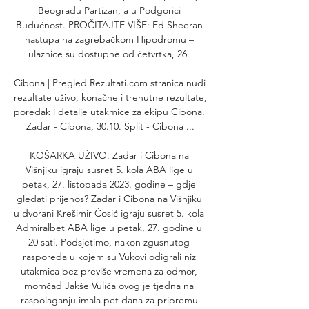
Beogradu Partizan, a u Podgorici 
Budućnost. PROČITAJTE VIŠE: Ed Sheeran 
nastupa na zagrebačkom Hipodromu – 
ulaznice su dostupne od četvrtka, 26. 

Cibona | Pregled Rezultati.com stranica nudi 
rezultate uživo, konačne i trenutne rezultate, 
poredak i detalje utakmice za ekipu Cibona. 
Zadar - Cibona, 30.10. Split - Cibona ...

KOŠARKA UŽIVO: Zadar i Cibona na 
Višnjiku igraju susret 5. kola ABA lige u 
petak, 27. listopada 2023. godine – gdje 
gledati prijenos? Zadar i Cibona na Višnjiku 
u dvorani Krešimir Ćosić igraju susret 5. kola 
Admiralbet ABA lige u petak, 27. godine u 
20 sati. Podsjetimo, nakon zgusnutog 
rasporeda u kojem su Vukovi odigrali niz 
utakmica bez previše vremena za odmor, 
momčad Jakše Vulića ovog je tjedna na 
raspolaganju imala pet dana za pripremu 