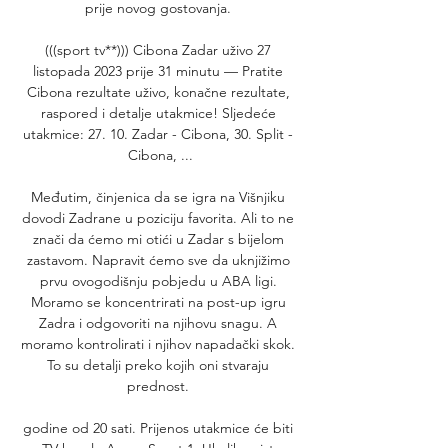
prije novog gostovanja. 

(((sport tv**))) Cibona Zadar uživo 27 
listopada 2023 prije 31 minutu — Pratite 
Cibona rezultate uživo, konačne rezultate, 
raspored i detalje utakmice! Sljedeće 
utakmice: 27. 10. Zadar - Cibona, 30. Split - 
Cibona, ...

Međutim, činjenica da se igra na Višnjiku 
dovodi Zadrane u poziciju favorita. Ali to ne 
znači da ćemo mi otići u Zadar s bijelom 
zastavom. Napravit ćemo sve da uknjižimo 
prvu ovogodišnju pobjedu u ABA ligi. 
Moramo se koncentrirati na post-up igru 
Zadra i odgovoriti na njihovu snagu. A 
moramo kontrolirati i njihov napadački skok. 
To su detalji preko kojih oni stvaraju 
prednost. 

godine od 20 sati. Prijenos utakmice će biti 