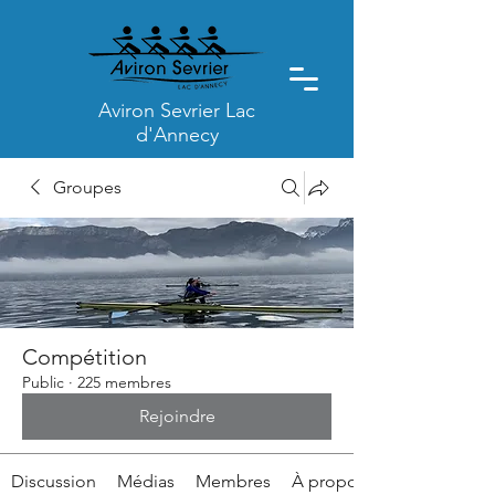
Aviron Sevrier Lac
d'Annecy
Groupes
Compétition
Public
·
225 membres
Rejoindre
Discussion
Médias
Membres
À propos