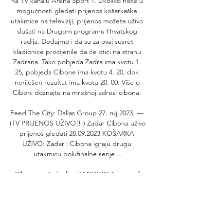
na TV kanalu Arena Sport 1. Ukoliko niste u 
mogućnosti gledati prijenos košarkaške 
utakmice na televiziji, prijenos možete uživo 
slušati na Drugom programu Hrvatskog 
radija. Dodajmo i da su za ovaj susret 
kladionice procijenile da će otići na stranu 
Zadrana. Tako pobjeda Zadra ima kvotu 1. 
25, pobjeda Cibone ima kvotu 4. 20, dok 
neriješen rezultat ima kvotu 20. 00. Više o 
Ciboni doznajte na mrežnoj adresi cibona. 

Feed The City: Dallas Group 27. ruj 2023. — 
(TV PRIJENOS UŽIVO!!!) Zadar Cibona uživo 
prijenos gledati 28.09.2023 KOŠARKA 
UŽIVO: Zadar i Cibona igraju drugu 
utakmicu polufinalne serije ...

Cibona vs Zadar live 27.10.2023 As part of 
the Liga ABA prije 4 minute — Cibona vs 
Zadar live 27.10.2023 As part of the Liga ABA 
basketball league, a basketball match 
between Zadar vs Cibona - 27 Oct 2023 