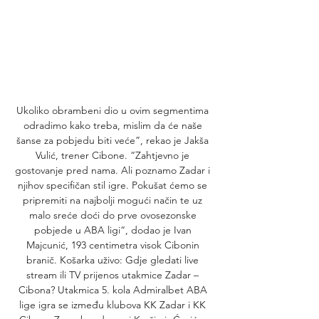
Ukoliko obrambeni dio u ovim segmentima 
odradimo kako treba, mislim da će naše 
šanse za pobjedu biti veće”, rekao je Jakša 
Vulić, trener Cibone. “Zahtjevno je 
gostovanje pred nama. Ali poznamo Zadar i 
njihov specifičan stil igre. Pokušat ćemo se 
pripremiti na najbolji mogući način te uz 
malo sreće doći do prve ovosezonske 
pobjede u ABA ligi“, dodao je Ivan 
Majcunić, 193 centimetra visok Cibonin 
branič. Košarka uživo: Gdje gledati live 
stream ili TV prijenos utakmice Zadar – 
Cibona? Utakmica 5. kola Admiralbet ABA 
lige igra se između klubova KK Zadar i KK 