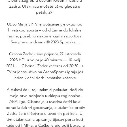
Cibona Zagreb u dvorani Krešimir Ćosić u 
Zadru. Utakmicu možete uživo gledati u 
petak, 27. 

Uživo Misija SPTV je poticanje cjelokupnog 
hrvatskog sporta – od državne do lokalne 
razine, posebno nekomercijalnih sportova. 
Sva prava pridržana © 2023 Sportska ...

Cibona Zadar uživo prijenos 27 listopada 
2023 HD uživo prije 40 minuta — 10. velj 
2021. — Cibona i Zadar večeras od 20:30 uz 
TV prijenos uživo na ArenaSportu igraju još 
jedan vječni derbi hrvatske košarke.

A Vukovi će u toj utakmici pokušati doći do 
svoje prve pobjede u sklopu regionalne 
ABA lige. Cibona je u uvodna četiri kola 
odradila čak tri gostovanja, a utakmica protiv 
Zadra će biti četvrto u uvodnih pet kola. U 
tim utakmicama upisan je tijesan poraz kod 
kuće od FMP-a, u Čačku je bio bolji Borac, u 