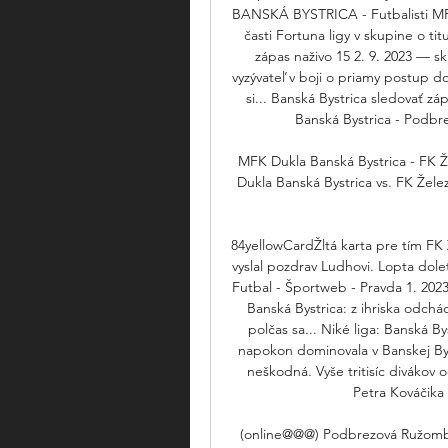
BANSKÁ BYSTRICA - Futbalisti MFK 
časti Fortuna ligy v skupine o ti
zápas naživo 15 2. 9. 2023 — s
vyzývateľ v boji o priamy postup d
si... Banská Bystrica sledovať 
Banská Bystrica - Podbr
MFK Dukla Banská Bystrica - FK Že
Dukla Banská Bystrica vs. FK Železi
84yellowCardŽltá karta pre tím F
vyslal pozdrav Ludhovi. Lopta dole
Futbal - Športweb - Pravda 1. 202
Banská Bystrica: z ihriska odchá
polčas sa... Niké liga: Banská 
napokon dominovala v Banskej Byst
neškodná. Vyše tritisíc divákov o
Petra Kováčika 
(online@@@) Podbrezová Ružomber