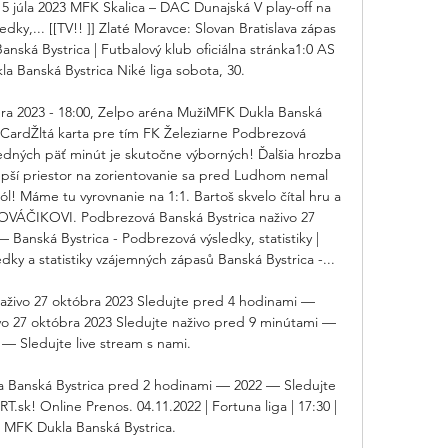
15 júla 2023 MFK Skalica – DAC Dunajská V play-off na 
dky,... [[TV!! ]] Zlaté Moravce: Slovan Bratislava zápas 
nská Bystrica | Futbalový klub oficiálna stránka1:0 AS 
a Banská Bystrica Niké liga sobota, 30. 

ra 2023 - 18:00, Zelpo aréna MužiMFK Dukla Banská 
owCardŽltá karta pre tím FK Železiarne Podbrezová 
ných päť minút je skutočne výborných! Ďalšia hrozba 
lepší priestor na zorientovanie sa pred Ludhom nemal 
! Máme tu vyrovnanie na 1:1. Bartoš skvelo čítal hru a 
KOVÁČIKOVI. Podbrezová Banská Bystrica naživo 27 
Banská Bystrica - Podbrezová výsledky, statistiky | 
dky a statistiky vzájemných zápasů Banská Bystrica -... 

aživo 27 októbra 2023 Sledujte pred 4 hodinami — 
vo 27 októbra 2023 Sledujte naživo pred 9 minútami — 
 — Sledujte live stream s nami.

Banská Bystrica pred 2 hodinami — 2022 — Sledujte 
k! Online Prenos. 04.11.2022 | Fortuna liga | 17:30 | 
. MFK Dukla Banská Bystrica.
