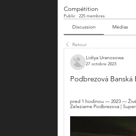
Compétition
Public
·
225 membres
Discussion
Médias
Retour
Lidiya Uranosowa
27 octobre 2023
Podbrezová Banská B
pred 1 hodinou — 2023 — Živé v
Zeleziarne Podbrezova | Super L