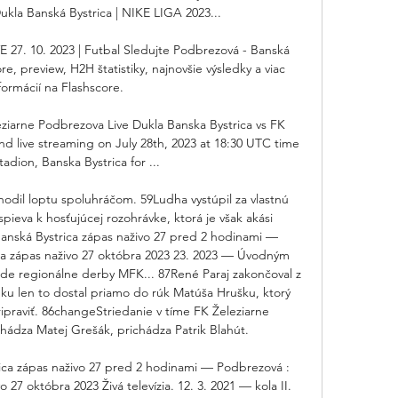
la Banská Bystrica | NIKE LIGA 2023... 

E 27. 10. 2023 | Futbal Sledujte Podbrezová - Banská 
core, preview, H2H štatistiky, najnovšie výsledky a viac 
formácií na Flashscore.

eziarne Podbrezova Live Dukla Banska Bystrica vs FK 
nd live streaming on July 28th, 2023 at 18:30 UTC time 
adion, Banska Bystrica for ...

dil loptu spoluhráčom. 59Ludha vystúpil za vlastnú 
spieva k hosťujúcej rozohrávke, ktorá je však akási 
anská Bystrica zápas naživo 27 pred 2 hodinami — 
a zápas naživo 27 októbra 2023 23. 2023 — Úvodným 
de regionálne derby MFK... 87René Paraj zakončoval z 
ku len to dostal priamo do rúk Matúša Hrušku, ktorý 
ipraviť. 86changeStriedanie v tíme FK Železiarne 
hádza Matej Grešák, prichádza Patrik Blahút. 

ica zápas naživo 27 pred 2 hodinami — Podbrezová : 
 27 októbra 2023 Živá televízia. 12. 3. 2021 — kola II. 