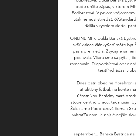
bude určite zápas, v ktorom MFK
Podbrezová. V prvom vzájomnom zá
však nemusí striedať. 69Štandard
ďalšia v rýchlom slede, pre
ONLINE MFK Dukla Banská Bystrica 
skSúvisiace článkyKeď môže byť 
pasia pre médiá. Zvyčajne sa nemra
pochvala. Včera sme sa pýtali, č
rámcovalo. Triapoltisícová obec na
tešiťPrichádzal v obd
Dnes patrí obec na Horehroní s 
atraktívny futbal, na konte má
účastníkov. Parádny marš predv
stopercentnú prácu, tak musím byť
Železiarne Podbrezová Roman Skuh
vyhraťZa nami je najslávnejšie sl
september... Banská Bystrica na