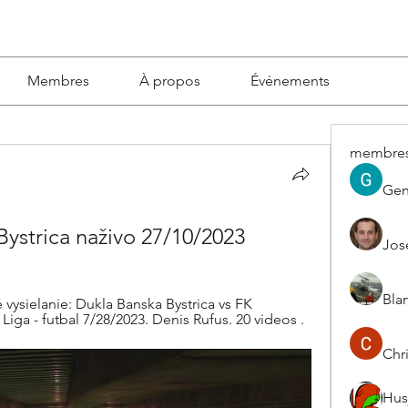
Membres
À propos
Événements
membre
Gen
ystrica naživo 27/10/2023
Jos
Blan
ysielanie: Dukla Banska Bystrica vs FK 
iga - futbal 7/28/2023. Denis Rufus. 20 videos .
Chri
Hus