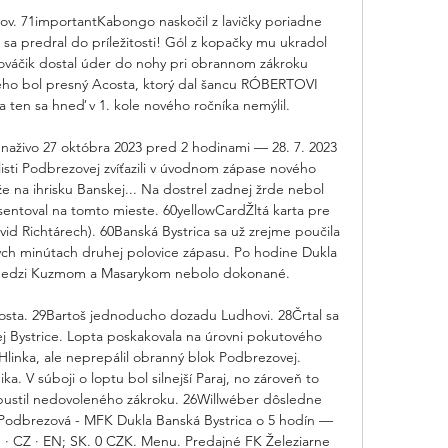
ov. 71importantKabongo naskočil z lavičky poriadne 
z sa predral do príležitosti! Gól z kopačky mu ukradol 
ováčik dostal úder do nohy pri obrannom zákroku 
neho bol presný Acosta, ktorý dal šancu RÓBERTOVI 
ten sa hneď v 1. kole nového ročníka nemýlil. 

naživo 27 októbra 2023 pred 2 hodinami — 28. 7. 2023 
i Podbrezovej zvíťazili v úvodnom zápase nového 
že na ihrisku Banskej... Na dostrel zadnej žrde nebol 
entoval na tomto mieste. 60yellowCardŽltá karta pre 
id Richtárech). 60Banská Bystrica sa už zrejme poučila 
ých minútach druhej polovice zápasu. Po hodine Dukla 
 medzi Kuzmom a Masarykom nebolo dokonané. 

osta. 29Bartoš jednoducho dozadu Ludhovi. 28Črtal sa 
ej Bystrice. Lopta poskakovala na úrovni pokutového 
 Hlinka, ale neprepálil obranný blok Podbrezovej. 
a. V súboji o loptu bol silnejší Paraj, no zároveň to 
ustil nedovoleného zákroku. 26Willwéber dôsledne 
e Podbrezová - MFK Dukla Banská Bystrica o 5 hodín — 
ie · CZ · EN; SK. 0 CZK. Menu. Predajné FK Železiarne 