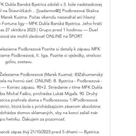
Dukla Banská Bystrica zdolali v 3. kole nadstavbovej 
tul na Štiavničkách... [[zadarmo@]] Podbrezová Skalica 
k Marek Kuzma. Počas víkendu nezaváhal ani hlavný 
o Fortuna ligy – MFK Dukla Banská Bystrica. Jeho hráči 
zápas 27 októbra 2023 | Grupo pred 1 hodinou — Duel 
ezová ste mohli sledovať ONLINE na ŠPORT. 

leziarne Podbrezová Pozrite si detaily k zápasu MFK 
arne Podbrezová, II. liga. Pozrite si výsledky, strelcov 
gólov, zostavu.

K Železiarne Podbrezová (Marek Kuzma). 83Záhumenský 
tela na hornú sieť. ONLINE: B. Bystrica - Podbrezová - 
3 — Koniec zápasu. 90+2. Striedanie v tíme MFK Dukla 
dza Michal Faško, prichádza Lukáš Migaľa. 90. Druhý 
Bystrica prehrala doma s Podbrezovou 1:4Podbrezová 
rici, ktorá bola s prichádzajúcim záverom absolútne 
dchádza domov sklamaných, slzy na konci zaliali tvár 
po hetriku. Ďakujem za pozornosť. 

ok zápas živý 21/10/2023 pred 5 dňami — Bystrica: 