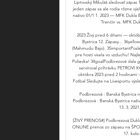
Liptovský Mikuláš sledovať zápas 
jeden zápas sa ale rodia rôzne výsle
naživo 01/1 1. 2023 — MFK Dukla Ba
Trenčín vs. MFK Dukl
2023 Živý pred 6 dňami — októb
Bystrica 12. Zápasy... 36yell
(Mahmudu Bajo). 35importantPosled
pre hostí visela vo vzduchu! Naj
Polievka! 34goalPodbrezová dala gól
servíroval prihrávku PETROVI 
októbra 2023 pred 2 hodinami — 
Fotbal Sledujte na Livesportu výsle
Podbrezová : Banská Bystrica n
Podbrezová : Banská Bystrica naži
13. 3. 2021
[ŽIVÝ PRENOS#] Podbrezová Dukla 
ONLINE prenos zo zápasu na ŠPORT.s
17. kolo