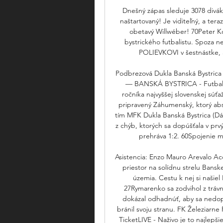
Dnešný zápas sleduje 3078 divák
naštartovaný! Je viditeľný, a tera
obetavý Willwéber! 70Peter K
bystrického futbalistu. Spoza 
POLIEVKOVI v šestnástke, a 
Podbrezová Dukla Banská Bystrica 
— BANSKÁ BYSTRICA - Futbalist
ročníka najvyššej slovenskej súťa
pripravený Záhumenský, ktorý abs
tím MFK Dukla Banská Bystrica (Dáv
z chýb, ktorých sa dopúšťala v prv
prehráva 1:2. 60Spojenie
Asistencia: Enzo Mauro Arevalo Ac
priestor na solídnu strelu Bansk
územia. Cestu k nej si našiel
27Rymarenko sa zodvihol z trávnik
dokázal odhadnúť, aby sa nedop
bránil svoju stranu. FK Železiarn
TicketLIVE - Naživo je to najlepš