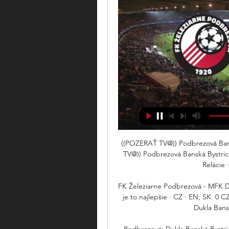
((POZERAŤ TV@)) Podbrezová Bans
TV@)) Podbrezová Banská Bystrica
Relácie ·
FK Železiarne Podbrezová - MFK Du
je to najlepšie · CZ · EN; SK. 0
Dukla Bansk
Podbrezová: Dukla Banská Bystrica