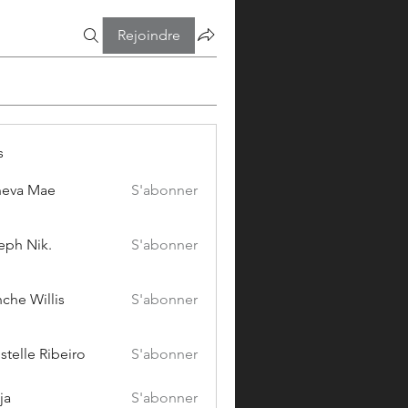
Rejoindre
s
eva Mae
S'abonner
eph Nik.
S'abonner
che Willis
S'abonner
stelle Ribeiro
S'abonner
ja
S'abonner