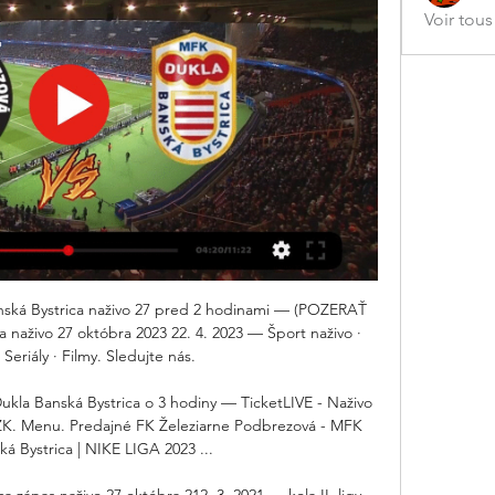
Voir tou
ká Bystrica naživo 27 pred 2 hodinami — (POZERAŤ 
 naživo 27 októbra 2023 22. 4. 2023 — Šport naživo · 
 Seriály · Filmy. Sledujte nás.

kla Banská Bystrica o 3 hodiny — TicketLIVE - Naživo 
 CZK. Menu. Predajné FK Železiarne Podbrezová - MFK 
á Bystrica | NIKE LIGA 2023 ...

 zápas naživo 27 októbra 212. 3. 2021 — kola II. ligy 