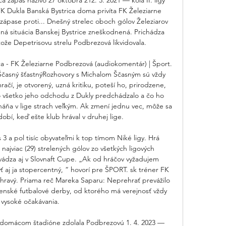
 Dukla Banská Bystrica doma privíta FK Železiarne 
pase proti... Dnešný strelec oboch gólov Železiarov 
ná situácia Banskej Bystrice zneškodnená. Prichádza 
tože Depetrisovu strelu Podbrezová likvidovala. 

- FK Železiarne Podbrezová (audiokomentár) | Šport. 
Ščasný šťastnýRozhovory s Michalom Ščasným sú vždy 
čí, je otvorený, uzná kritiku, poteší ho, prirodzene, 
o všetko jeho odchodu z Dukly predchádzalo a čo ho 
háňa v lige strach veľkým. Ak zmení jednu vec, môže sa 
obí, keď ešte klub hrával v druhej lige. 

3 a pol tisíc obyvateľmi k top tímom Niké ligy. Hrá 
 najviac (29) strelených gólov zo všetkých ligových 
ádza aj v Slovnaft Cupe. „Ak od hráčov vyžadujem 
 aj ja stopercentný, “ hovorí pre ŠPORT. sk tréner FK 
ravý. Priama reč Mareka Saparu: Neprehrať prevážilo 
ovenské futbalové derby, od ktorého má verejnosť vždy 
vysoké očakávania. 

 domácom štadióne zdolala Podbrezovú 1. 4. 2023 — 