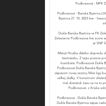
Podbrezová - MFK Duk
Podbrezová - Banská Bystrica LIV
Bystrica 27. 10. 2023 live - lives
in
Dukla Banska Bystrica vs FK Zel
Zeleziarne Podbrezova live score a
at SNP St
Matúš Hruška ďaleko dopredu vho
šestnástku. Z tejto pozície pri
kostrbatá. Podbrezová Dukla B
Podbrezová Dukla Banská Bystric
zápasom novej sezóny Niké ligy bu
veľkej diaľky. V konečnom dôsled
mal dostatok času sa na to pr
Podbrezová: z ihriska odc
Podbrezová : Dukla Banská Bystr
Dukla Banská Bystrica zápas naživo