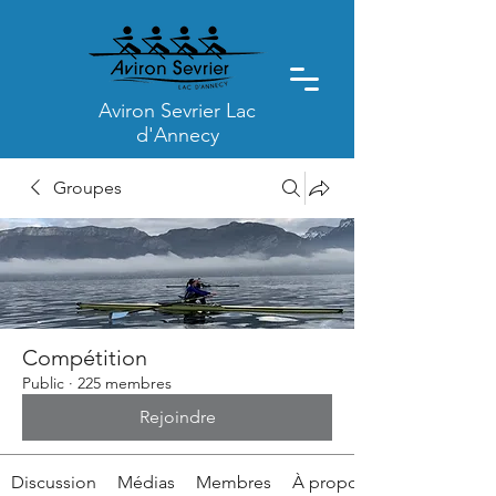
Aviron Sevrier Lac
d'Annecy
Groupes
Compétition
Public
·
225 membres
Rejoindre
Discussion
Médias
Membres
À propos