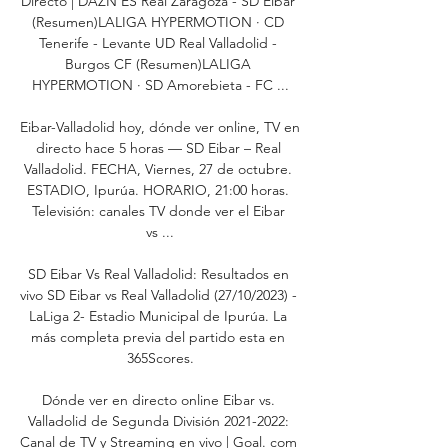
Directo | DAZN ES Real Zaragoza - SD Eibar 
(Resumen)LALIGA HYPERMOTION · CD 
Tenerife - Levante UD Real Valladolid - 
Burgos CF (Resumen)LALIGA 
HYPERMOTION · SD Amorebieta - FC ...

Eibar-Valladolid hoy, dónde ver online, TV en 
directo hace 5 horas — SD Eibar – Real 
Valladolid. FECHA, Viernes, 27 de octubre. 
ESTADIO, Ipurúa. HORARIO, 21:00 horas. 
Televisión: canales TV donde ver el Eibar 
vs ...

SD Eibar Vs Real Valladolid: Resultados en 
vivo SD Eibar vs Real Valladolid (27/10/2023) - 
LaLiga 2- Estadio Municipal de Ipurúa. La 
más completa previa del partido esta en 
365Scores.

Dónde ver en directo online Eibar vs. 
Valladolid de Segunda División 2021-2022: 
Canal de TV y Streaming en vivo | Goal. com 