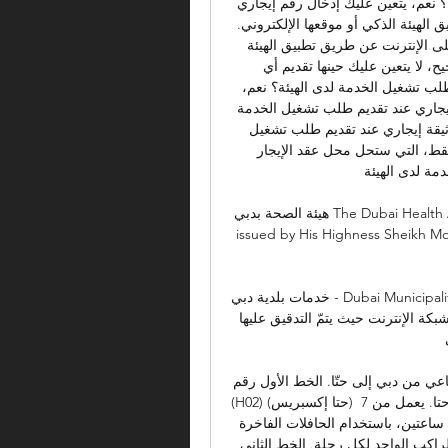
الإنترنت عن طريق تطبيق الهيئة الذكي أو موقعها الإلكتروني؟ نعم، يتعين عليك إدخال رقم إيجاري 
عند تقديم طلب تشغيل الخدمة على الإنترنت عن طريق تطبيق الهيئة الذكي أو موقعها الإلكتروني. 
9- كيف سيساعدني إدخال رقم إيجاري عند تقديم الطلب على الإنترنت عن طريق تطبيق الهيئة 
الذكي أو موقعها الإلكتروني؟ عند إدخال رقم إيجاري صحيح، لا يتعين عليك حينها تقديم أي 
مستندات. 10- هل يجب علي تقديم رقم إيجاري عند تقديم طلب تشغيل الخدمة لدى الهيئة؟ نعم، 
يتعين على جميع المتعاملين (المستأجرين فقط) إدخال رقم إيجاري عند تقديم طلب تشغيل الخدمة 
لدى الهيئة. 11- هل يجب علي تقديم كلاً من عقد الإيجار ووثيقة إيجاري عند تقديم طلب تشغيل 
الخدمة؟ لا، كل ما يجب عليك تقديمه هي وثيقة إيجاري فقط، التي ستحل محل عقد الإيجار 
ة لدى الهيئة. 
هيئة الصحة بدبي The Dubai Health Authority (DHA) was created, in June 2007, by Law 13 
issued by His Highness Sheikh M
خدمات بلدية دبي - Dubai Municipality ويتمّ تزويدك وفق هذا الطلب بارتفاعات أقرب نقطة تحكّم 
مساحيّة لاستخدامها لأخذ القراءات من الموقع وإنزالها على شبكة الإنترنت حيث يتمّ التدقيق عليها 
عي من دبي إلى حتّا. الخط الأول رقم 
(H02) (حتا إكسبريس) السريع يبدأ من موقف حافلات دبي مول إلى موقف حافلات حتا. يعمل من 7 
تين، باستخدام الحافلات الفاخرة (Coach) بتعرفة قيمتها 
 الواحد لكل رحلة. الخط الثاني (H04) رحلات حتا (Hop on Hop off) وهو خطٌّ 