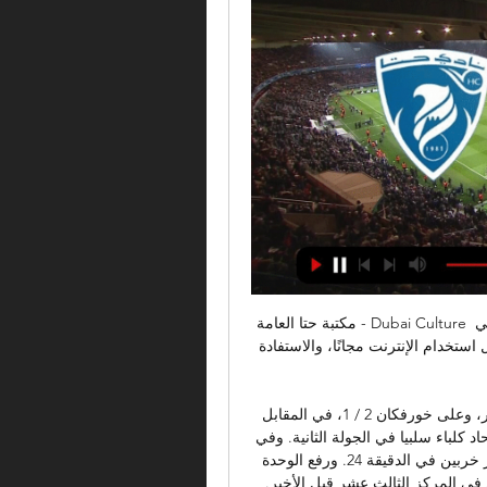
مكتبة حتا العامة - Dubai Culture تقع مكتبة حتا على الشارع العام بالقرب من حديقة الوادي في 
حتّا بدبي، و تفتح تتيح العضوية للمشتركين ميزات عديدة، مثل استخدام الإنترنت مجانًا، والاستفادة 
وكان شباب الأهلي فاز في أول جولتين على عجمان 3 / صفر، وعلى خورفكان 2 / 1، في المقابل 
فاز البطائح على الوحدة 2 / 1 في الجولة الأولى وتعادل مع اتحاد كلباء سلبيا في الجولة الثانية. وفي 
المباراة الثانية، فاز الوحدة على حتا بهدف نظيف أحرزه عمر خربين في الدقيقة 24. ورفع الوحدة 
رصيده إلى ست نقاط في المركز الرابع، وظل حتا بلا رصيد في المركز الثالث عشر قبل الأخير. 