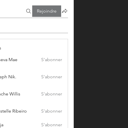
Rejoindre
s
eva Mae
S'abonner
eph Nik.
S'abonner
che Willis
S'abonner
stelle Ribeiro
S'abonner
ja
S'abonner