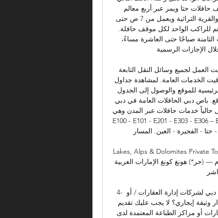
سياحيٌّ داخليٌّ في منطقة حتا أي أنه يبدأ وينتهي من موقف حافلات حتا ويمر عبر أربع معالم 
سياحية في منطقة حتا هي: وادي هب، حديقة التلة، سد حتا والقرية التراثية ويعمل من 7 ص حتى 
9 م يوميًا بزمن تقاطر يبلغ (30) دقيقة وتعرفة قيمتها (2) درهم للراكب الواحد لكل موقف حافلة. 
المواقف سيتم احتساب رسوم المواقف العامة من الساعة الثامنة صباحًا حتى العاشرة مساءً، 
ال الإجازات الرسمية. 
مواعيد العملالجداول الزمنية تحتوي هذه الصفحة على مواقيت العمل لجميع وسائل النقل التابعة 
لهيئة الطرق والمواصلات، وغيرها من المعلومات المتعلقة بتوقيت الخدمات العامة. لمشاهدة جداول 
مواعيد العطلات والمناسبات الخاصة، يرجى زيارة الصفحة الرئيسية للموقع والوصول إلى الجدول 
الزمني ذي الصلة من خلال البنرات الإعلانية في رئيسية الموقع. باص دبي الحافلات العامة في دبي 
01:00 (اليوم التالي). تعمل حالياً خدمات حافلات عبر المدن وهي: 
E100 - E101 - E201 - E303 -  بين دبي - 
رة - العين. المسار (C01) يعمل لـ 24 ساعة. 
Lakes, Alps & Dolomi قبل 3 ساعات — نيبال الإمارات 
العربية المتحدة يعيش على الإنترنت 27 أكتوبر 2023 قبل 3 أيام — (حر*) هونغ كونغ الإمارات العربية 
 ...
4- هل يجب علي تقديم إيصال دفع صادر من هيئة كهرباء ومياه دبي لشركات إدارة العقارات / أو 
مراكز الطباعة المعتمدة لدى مؤسسة التنظيم العقاري لإصدار وثيقة إيجاري؟ لا يجب عليك تقديم 
أي إيصال دفع من هيئة كهرباء ومياه دبي لشركات إدارة العقارات أو مراكز الطباعة المعتمدة لدى 