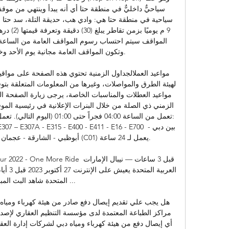
وتكون المواقف العامة مجانية يوم الأحد وخل

تعمل من الساعة 04:00 فجراً حتى 
E306 – E307 – E307A - E315 - E400 - E411 - E16 - E700
أبوظبي - الشارقة - عجمان - حتا - الفجي

tes Private Tour 2022 - One More Ride
المتحدة شاهد البث المباشر
