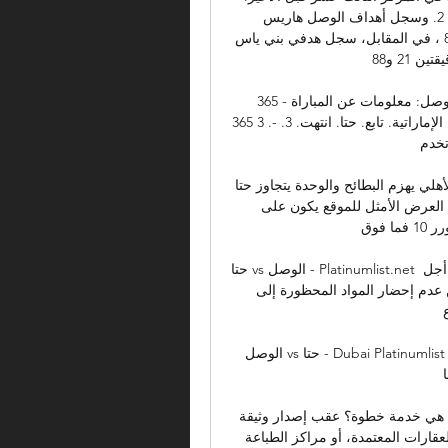
وفي المباراة الثالثة، فاز فريق الوصل على بني ياس 3 / 2. وسجل أهداف الوصل هاريس 
سيفيروفيتش وعلي صالح وأداما ديالو في الدقائق 14 و61 و83 ، في المقابل، سجل هدفي بني ياس 
ساشا ايفكوفيتش (هدفين) في الدقيقتين 21 و88. 

حتا ضد الوصل: معلومات عن المباراة - 365Scores حتا ضد الوصل. الإمارات, كأس رابطة 
المحترفين الإماراتية. تابع. حتا. انتهت. 3. -. 3 365Scores هي خدمة النتائج المباشرة الأسرع والأكثر 
م ...
 البطائح والوحدة يتجاوز حتا - Dubai Sports 24‏/09‏/2023 — على حتا 1 / صفر، 
والوصل على بني 3 / 2. وسجل هدفي شباب الأهلي دبي العرض الأمثل للموقع يكون على 
المتصفحات التالية | إنترنت اكسبلورر 10 فما فوق، ...

حتا vs الوصل - Platinumlist.net المشاركة عبر فيسبوك المشاركة عبر تويتر نسخ الرابط. من أجل 
سلامة جميع الضيوف، نطلب من جميع الضيوف التأكد من عدم إحضار المواد المحظورة إلى 
الوصل vs حتا - Dubai Platinumlist الوصل vs حتا · الفعاليات القادمة · الآراء والتقييمات (14) · 
هيئة الكهرباء/المياه (ديوا) | طلب تشغيل الكهرباء/المياه1- ما هي خدمة خطوة؟ عقب إصدار وثيقة 
إيجاري من قبل أي من الـ +800 شركة من شركات إدارة العقارات المعتمدة، أو مراكز الطباعة 