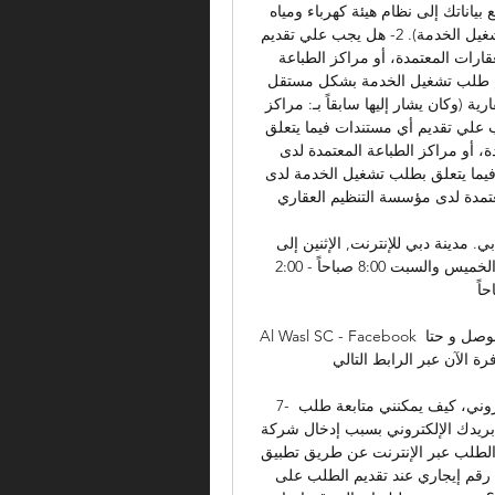
المعتمدة لدى مؤسسة التنظيم العقاري، سوف يتم نقل جميع بياناتك إلى نظام هيئة كهرباء ومياه 
دبي. وبناء عليه، تنشئ الهيئة حسابك لديها تبعاً لذلك (طلب تشغيل الخدمة). 2- هل يجب علي تقديم 
طلب تشغيل الخدمة بشكل مستقل لدى شركات إدارة العقارات المعتمدة، أو مراكز الطباعة 
المعتمدة لدى مؤسسة التنظيم العقاري؟ لا يجب عليك تقديم طلب تشغيل الخدمة بشكل مستقل 
لدى شركات إدارة العقارات المعتمدة، أو أمناء الخدمات العقارية (وكان يشار إليها سابقاً بـ: مراكز 
الطباعة المعتمدة لدى مؤسسة التنظيم العقاري). 3- هل يجب علي تقديم أي مستندات فيما يتعلق 
بطلب تشغيل الخدمة لدى شركات إدارة العقارات المعتمدة، أو مراكز الطباعة المعتمدة لدى 
مؤسسة التنظيم العقاري؟ لا يجب عليك تقديم أي مستندات فيما يتعلق بطلب تشغيل الخدمة لدى 
تمدة لدى مؤسسة التنظيم العقاري. 
الخدمات المصرفية من خلال الفروع | بنك دبي الإسلامي دبي. مدينة دبي للإنترنت, الإثنين إلى 
الخميس والسبت 9:30 صباحاً - 3:30 مساءً حتا, الإثنين إلى الخميس والسبت 8:00 صباحاً - 2:00 
7 صباحاً ...
Al Wasl SC - Facebook الصحفي التقديمي لمباراة #الوصل_حتا في | تذاكر مباراة #الوصل و حتا 
لآن عبر الرابط التالي: dubai.platinumlist.net/ar/event-ticke…
7- إذا لم تصلني رسالة الترحيب من الهيئة على بريدي الإلكتروني، كيف يمكنني متابعة طلب 
تشغيل الخدمة؟ إذا لم تصلك رسالة الترحيب من الهيئة على بريدك الإلكتروني بسبب إدخال شركة 
إدارة العقار لعنوان بريد إلكتروني غير صحيح؟، يمكنك تقديم الطلب عبر الإنترنت عن طريق تطبيق 
الهيئة الذكي أو موقعها الإلكتروني. 8- هل يجب علي إدخال رقم إيجاري عند تقديم الطلب على 