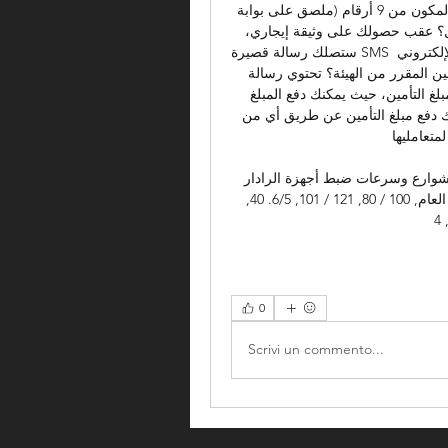
مؤسسة التنظيم العقاري. كل ما عليك هو تقديم رقم العقار المكون من 9 أرقام (ملصق على بوابة 
العقار). 5- كيف سأعرف أن الهيئة قد أنشأت حسابي بالفعل؟ عقب حصولك على وثيقة إيجاري، 
ستصلك رسالة قصيرة SMS على هاتفك المتحرك ورسالة ترحيب من الهيئة على بريدك الإلكتروني 
توضح جميع تفاصيل حسابك. 6- كيف يمكنني دفع مبلغ التأمين المقرر من الهيئة؟ تحتوي رسالة 
البريد الإلكتروني التي ستصلك من الهيئة على رابط لدفع مبلغ التأمين، حيث يمكنك دفع المبلغ 
مباشرة على الإنترنت بمجرد الضغط على الرابط. كما يمكنك دفع مبلغ التأمين عن طريق أي من 
تعامليها. 
ت ضبط أجهزة الرادار - Dubai Police شارع الوصل, 70, 91, 3/2. 16, 
شارع بغداد, 80 / 70, 101 / 91, 3/2. 17, شارع أم شارع حتا العام, 100 / 80, 121 / 101, 6/5. 40, 
0
Scrivi un commento...