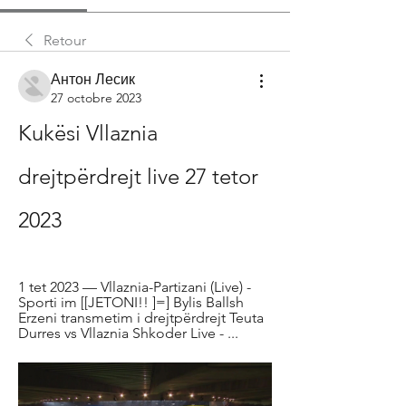
Retour
Антон Лесик
27 octobre 2023
Kukësi Vllaznia 
drejtpërdrejt live 27 tetor 
2023
1 tet 2023 — Vllaznia-Partizani (Live) - 
Sporti im [[JETONI!! ]=] Bylis Ballsh 
Erzeni transmetim i drejtpërdrejt Teuta 
Durres vs Vllaznia Shkoder Live - ...