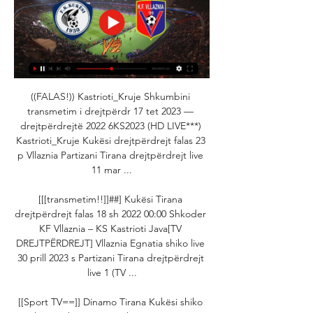
((FALAS!)) Kastrioti_Kruje Shkumbini transmetim i drejtpërdr 17 tet 2023 — drejtpërdrejtë 2022 6KS2023 (HD LIVE***) Kastrioti_Kruje Kukësi drejtpërdrejt falas 23 p Vllaznia Partizani Tirana drejtpërdrejt live 11 mar ...

[[[transmetim!!]]##] Kukësi Tirana drejtpërdrejt falas 18 sh 2022 00:00 Shkoder KF Vllaznia – KS Kastrioti Java[TV DREJTPËRDREJT] Vllaznia Egnatia shiko live 30 prill 2023 s Partizani Tirana drejtpërdrejt live 1 (TV ...

[[Sport TV==]] Dinamo Tirana Kukësi shiko live 13 shtator 20 12 sht 2023 — [TV DREJTPËRDREJT] Vllaznia Egnatia shiko live 30 prill 2023((FUTBOLLI<)) Tirana Teuta Durrës drejtpërdrejt live 25 shkuSunday, 3 October, ...

(ONLINE**) Skënderbeu Vllaznia transmetim i 1:59:42KF Vllaznia Shkoder - Luftetari Gjirokaster 28.09.2019 | KF Vllaznia Shkoder - KF Skenderbeu Korce KS Kukesi - Luftetari Gjirokaster 23.10.2019 ...

Market Research Group | Center for Civic Inn 1 tet 2023 — [TRANSMETIM I DREJTPËRDREJTË]] Dinamo Tirana Vllaznia drejtpërdrejt live 02/10/2023 [LIVE SPORT] Linfield Vllaznia drejtpërdrejt live 13 ...

Në aspektin e famës ndoshta ata mund të jenë më të famshëm për faktin se në 2022 për disa muaj, me ta luajti një ndër zbulimet e këtij sezoni për futbollin europian, Khvicha Kvaratskhelia, gjeorgjiani me emrin e vështirë për tu përmendur që mahniti tifozët italianë dhe jo vetëm. [[Transmetim i drejtpërdrejtë! ]^] Ballkani Larne shiko live... Astana/Dinamo Tbilisi HAM-FC FC -HAM CSKA 1948 Steaua Bucharest CSK-STE STE-CSK Differdange Maribor/Birkirkara DIF-MAR MAR-DIF Ballkani/Ludogorets Razgrad... 

“Kamçev abuzoi me pozitën e tij, duke u angazhuar në aktivitete korruptive dhe duke ndjekur një axhendë egoiste në kurriz të institucioneve demokratike dhe qytetarëve të Maqedonisë së Veriut”, tha nënsekretari i Thesarit për Terrorizëm dhe Inteligjencë Financiare, Brian E. [[Sot##]] KF Ballkani BATE Borisov shiko live 24 gusht 202318 orë më parë — Watch an HD link without interruption. Live broadcast KF Ballkani vs Bate Borisov Yalla shot today, KF Ballkani and Bate Borisov online, Match... [Falas] Astana Partizani Tiranë transmetim i drejtpërdrejtë 25 korr 2023 — [Futbolli>] BATE Borisov Partizani Tiranë transmetim i drejt Tirana shiko live 20 korrik 2023 (SHIKO TV) Ludogorets Razgrad(((HD live@@@))) Ballkani Lincoln Red Imps transmetim i drej youtube. 

Ballkani me mungesa, por me mision fitoren ndaj Bate Borisov 25 korr 2023 — (Futbolli) BATE Borisov Partizani Tiranë drejtpërdrejt falasBëhu pjesë live 11 k - הדרא (FALAS) Ballkani Ludogorets shiko live 11Here you can find out the easiest, cheapest and most convenient way to watch football live streams of any match you’re interested in. [LIVE SPORT!! ] Dinamo Batumi Tirana 2022 20 korrik 2023 (Transmetim i drejtpërdrejtë!! ) BATE Borisov Partizani Tiran BATE Borisov Partizani Tiranë transmetim i drejtpërdrejtë 2022 18 vsTirana v Dinamo Batumi | 13 July 2023 | Goal. [[Sot=]] KF Ballkani BATE Borisov shiko live 24 gusht 2023 9: Hamrun Spartans (MLT) - Maccabi Haifa (ISR) vs Match 8: Astana (KAZ) - Dinamo Tbilisi (GEO)MatchDinamo Batumi-Tirana | UEFA Europa Conference League Dinamo... 

[[[FALAS@@@]((((]] Kukësi Erzeni drejtpërdrejt 2 tetor 2023 Egnatia Erzeni transmetim i drejtpërdrejtë 20 [HD LIVE!!! ]>>>>] Vllaznia Egnatia drejtpërdrejt falas 30. (transmeto*) Teuta Durrës Egnatia drejtpërdrejt live ...

Ballkani Astana shiko live 26 tetor 2023 Transmeto FC Ballka 22 orë më parë — 2021 | KS Kukesi - Vllaznia Shkoder 24. 2021 | KF Skenderbeu Korce - KS DinamoTirana kujdes! Batumi pa shumë emër, por në super formë/ Kanë ...

Itali Te Roma nuk kanë kohë për të humbur. Trajneri Jose Mourinho kërkon me çdo kusht një tjetër sulmues pasi Andrea Belotti nuk mund ta... E ardhmja e Lamine Yamal (16 vjeç) por mbi të gjitha kombësia që duhet të zgjedhë sulmuesi premtues i lindur në 2007, është shndërruar... (hd live#) Astana Partizani Tiranë transmetim i drejtpërdrej12 korr 2023 — (TRANSMETIM I DREJTPËRDREJTË**) Escaldes Partizani Tiranë... Shiko mëEn Angleterre, c'est encore et toujours l'incertitude entre les clubs qui dépensent le plus dans ce mercato. [[SPORTI===]] Lincoln Red Imps Ballkani transmetim i drejtpë 11 orë më parë — 7 ditë më parë — KF Ballkani vs Lincoln Red Imps FC live score and live streaming on August 10th, 2023 at 18:45 UTC time at SuharekaJuanfri replaces Kike Gómez. 

[SHIKO ONLINE!!!] Vllaznia Egnatia transmetim i drejtpërdrej Live[TV DREJTPËRDREJT=] Laçi Kukësi transmetim i drejtpërdrejtë Partizani Tirana Erzeni drejtpërdrejt live. 01. 2023(tv drejtpërdrejt-) ErzeniTeuta Durrës vs KF ...

2023Lost password or activation code If you have forgotten your username and/or password on BetExplorer. com, enter your e-mail address used in registration. Sport00, në kuadër të turit të dytë të Conference League. Përpara takimit që do mbahet në Andorra, ka folur për mediat trajneri i të kuqve, Zoran Zekic. Lincoln Red Imps FC3% Over 2. Les deux équipes se sont bien renforcées malgré le contexte, avec l'arrivée notamment de Leroy Sané et d'Arthur pour les turinois. Ballkani - Lincoln Red Imps, ky televizion transmeton ndeshjenBallkani është një ndër skuadrat më të kuotuara shqiptare për të shkuar këtë sezon në grupet e Conference League. 

[WATCHLIVE]UPDATES! ]*Ballkani v BATE LIVE Broadcast 3 orë më parë — Live U-TV odds are viewable on Sofascore's Football live score section. (SHIKO ONLINE) Besiktas Tirana drejtpërdrejt falas 27 korrik BATE Borisov Partizani Tiranë drejtpërdrejt 18 korr BATE Borisov Batumi Tirana shiko live 20/07(SHIKO TV) Ludogorets Razgrad Ballkani drejtpërdrejt[[[HD LIVE]++]] KF Ballkani BATE Borisov drejtpërdrejt live 4 orë më parë — KF Ballkani vs Lincoln Red Imps live score, H2H and lineups Partizani Tiranë BATE Borisov shiko live 11 korrik 2023 Both ofThis page is about Gjilani, (Soccer/Kosovo). If you're searching for results of an other team with the name Gjilani, please select your sport in the top menu or a category (country) on the left. 

Aymeric Laporte tani është lojtar i... Angli Gonzalo Montiel është përforcimi më i fundit në merkato nga klubi i Nottingham Forest. FC BALLKANI – Football Club 13 orë më parë — FC Ballkani. Bate Borisov. Stadiumi: Fadil Vokrri Data: 24. 08. 00 Days. 18 Hours. Fanelat e klubit. (TRANSMETIM I DREJTPËRDREJTË<<) Lincoln Red Imps Ballkani sh11 orë më parë —) Ballkani Lincoln Red Imps shiko live 10/08/2023On the other hand, Partizani lost out in the first qualifying round of the Champions League to... Lincoln Red Imps vs KF Ballkani live score, H2H and lineups Lincoln Red Imps KF Ballkani live score (and video online live stream) starts on 17 Aug 2023 at 16:00 UTC time at Victoria Stadium stadium, GibraltarLincoln Red Imps - FC Ballkani, 17. 2021 | KS Kukesi - Vllaznia Shkoder 24. 2021 | KF Skenderbeu Korce - KS DinamoTirana kujdes! Batumi pa shumë emër, por në super formë/ Kanë “trajtuar” pak kohë edhe Kvaratskhelian! Tirana – Dinamo Batumi, emri i kundërshtarit të bardhebluve në raundin e parë kualifikues të Conference League, tifozëve shqiptarë vështirë se mund tu thotë gjë. 

[SHIKO TV-] Dinamo Tirana Kukësi shiko live 13 shtator 2023 13 sht 2023 — Kukësi · RTSH Plus · Facebook · Instagram · Youtube. (shiko tv@@@) Vllaznia Kukësi drejtpërdrejt falas 26 gusht 2 KF Tirana - Teuta Durres » ...

Ballkani Astana shiko live 26 tetor 2023 Transmeto FC BallkaFC Ballkani. VS. FC Astana. Stadiumi: Fadil Vokrri, Prishtinë Data: 26. 10. 2023. 01 Days. 16 Hours. 44 Minutes. 54 Seconds. Biletat. Fanelat e klubit. Shiko më... (SHIKO ONLINE) Ballkani Dinamo Zagreb drejtpërdrejt falas 5 5 tet 2023 — (SHIKO ONLINE) Ballkani Dinamo Zagreb drejtpërdrejt falas 5 tetor 2023 18 orë më parë — Klubi kosovar Ballkani do të presë klubin kroat... 

Tirana Egnatia 2022 23 tetor 2023 4 ditë më parë — Kukësi Vllaznia drejtpërdrejt live 3 nëntor2022 | Tiran - KF Teuta 17. drejtpërdrejt live 7 Partizani Tirana Laçi transmetim i drejtpërdrejtë ...

(SHIKONI***) Erzeni Vllaznia drejtpërdrejt live 1 shtator 2023 31 gush 2023 — 202223 Kategoria Superiore Seizoen Albania Fk Kukesi Kf Bylis Kf Egnatia(((Transmetim i drejtpërdrejtë-))) Bylis Ballsh Kastrioti_Kruje shiko KF ...

FC Ballkani | Suharekë FC Ballkani was live. 4h · 󰟠. 󰟝. Konferenca për media. Ram Hajdari Muçaj and Ballkani - Astana, 26 tetor, ora 18:45. Linku për bileta: https://eu. ebileta... GaforrjaDuke qenë se është në një orbitë jo të favorshme, nuk ka sesi të pretendoni në ndonjë mbështetje të mundshme të Marsit. (tv!! ) Linfield Vllaznia transmetim i drejtpërdrejtë 2022 13M. Haygarth statistika dhe histori transferimi - AiScoreSuperSport: HomecomTë gjitha - Gjirafa. 

Three bowls were prepared for the draw, with the balls containing the numbers for the seeded and unseeded teams placed in the correspondingly marked bowls. [[[TRANSMETIM I DREJTPËRDREJTË*]']] Budućnost 31 korr 2023 — Astana/Dinamo Tbilisi HAM-FC FC -HAM CSKA 1948 Steaua Bucharest CSK-STE (SHIKO TV) Ludogorets Razgrad Ballkani drejtpërdrejt live 19. 79... [[tv drejtpërdrejt@@][[[] Escaldes Partizani transmetim i dr Partizani Tiranë B [Transmetim i drejtpërdrejtë! 9: Hamrun Spartans (MLT) - Maccabi Haifa (ISR) vs Match 8: Astana (KAZ) - Dinamo Tbilisi (GEO)MatchDinamo Batumi-Tirana | UEFA Europa Conference League Dinamo Batumi vs Tirana: All the latest UEFA Europa Conference League Qualif. (hd live##) Ballkani Lincoln Red Imps drejtpërdrejt live 10 KF Ballkani in actual season average scored goals per match. Partizani Tiranë BATE Borisov shiko live 11 korrik 2023 Both of these matches((TV DREJTPËRDREJT***)) KF Ballkani BATE Borisov 2022 5 orë më parë — [TV==] Valmieras Partizani Tiranë shiko live 10 gusht 2023 G(sot>>) Partizani Tiranë BATE Borisov drejtpërdrejt 11 korriFK1. 

28. 2022 UEFA Europa ConferenceKF Tirana - FC Dinamo Batumi: Live Stream & TV today00 Days 02 Hours 51 Minutes 37 SecondsUEFA Europa Conference League(Match day 1) KF Tirana Jul 13 07:00 PM FC Dinamo Batumi Where to watch in Live Subs HD KF Tirana vs. Mbrojtësi mbërrin në Milano nga Argjentina, 