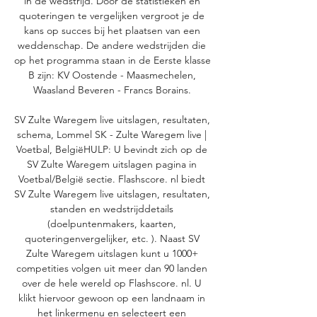
in de wedstrijd. Door de statistieken en 
quoteringen te vergelijken vergroot je de 
kans op succes bij het plaatsen van een 
weddenschap. De andere wedstrijden die 
op het programma staan in de Eerste klasse 
B zijn: KV Oostende - Maasmechelen, 
Waasland Beveren - Francs Borains. 

SV Zulte Waregem live uitslagen, resultaten, 
schema, Lommel SK - Zulte Waregem live | 
Voetbal, BelgiëHULP: U bevindt zich op de 
SV Zulte Waregem uitslagen pagina in 
Voetbal/België sectie. Flashscore. nl biedt 
SV Zulte Waregem live uitslagen, resultaten, 
standen en wedstrijddetails 
(doelpuntenmakers, kaarten, 
quoteringenvergelijker, etc. ). Naast SV 
Zulte Waregem uitslagen kunt u 1000+ 
competities volgen uit meer dan 90 landen 
over de hele wereld op Flashscore. nl. U 
klikt hiervoor gewoon op een landnaam in 
het linkermenu en selecteert een 