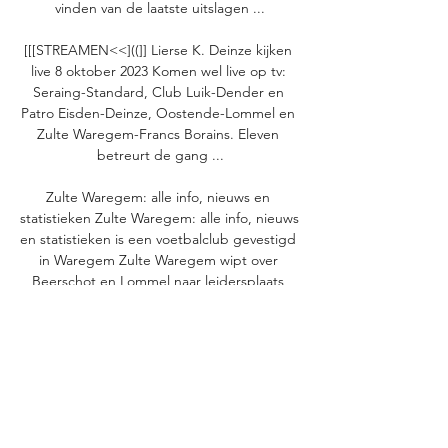
vinden van de laatste uitslagen ...

[[[STREAMEN<<]((]] Lierse K. Deinze kijken 
live 8 oktober 2023 Komen wel live op tv: 
Seraing-Standard, Club Luik-Dender en 
Patro Eisden-Deinze, Oostende-Lommel en 
Zulte Waregem-Francs Borains. Eleven 
betreurt de gang ...

Zulte Waregem: alle info, nieuws en 
statistieken Zulte Waregem: alle info, nieuws 
en statistieken is een voetbalclub gevestigd 
in Waregem Zulte Waregem wipt over 
Beerschot en Lommel naar leidersplaats 
in ...

Dender Oostende kijken live 22 oktober 
2023 Live 5 dagen geleden — Zulte 
Waregem: alle info, nieuws en 
statistiekeneindeZWA10LIÈ Challenger Pro 
League Zulte Waregem wipt over Beerschot 