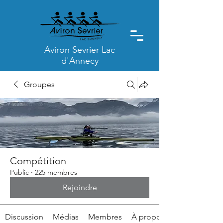
Aviron Sevrier Lac
d'Annecy
Groupes
Compétition
Public
·
225 membres
Rejoindre
Discussion
Médias
Membres
À propos