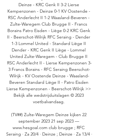
Deinze - KRC Genk II 3-2 Lierse 
Kempenzonen - Deinze 0-1 KV Oostende - 
RSC Anderlecht II 1-2 Waasland-Beveren - 
Zulte-Waregem Club Brugge II - Francs 
Borains Patro Eisden - Liège 0-2 KRC Genk 
II - Beerschot-Wilrijk RFC Seraing - Dender 
1-3 Lommel United - Standard Liège II 
Dender - KRC Genk II Liège - Lommel 
United Zulte-Waregem - Club Brugge II 
RSC Anderlecht II - Lierse Kempenzonen 3-
3 Francs Borains - RFC Seraing Beerschot-
Wilrijk - KV Oostende Deinze - Waasland-
Beveren Standard Liège II - Patro Eisden 
Lierse Kempenzonen - Beerschot-Wilrijk >> 
Bekijk alle wedstrijduitslagen © 2023 
voetbalvandaag. 

(TV##) Zulte-Waregem Deinze kijken 22 
september 2023 21 sep 2023 — 
www.hesgoal.com club brugge ; RFC 
Seraing · Za 20/4 · Deinze ; Deinze · Za 13/4 · 