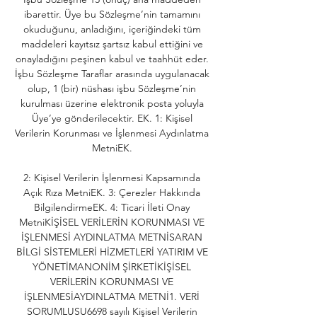
ibarettir. Üye bu Sözleşme’nin tamamını 
okuduğunu, anladığını, içeriğindeki tüm 
maddeleri kayıtsız şartsız kabul ettiğini ve 
onayladığını peşinen kabul ve taahhüt eder. 
İşbu Sözleşme Taraflar arasında uygulanacak 
olup, 1 (bir) nüshası işbu Sözleşme’nin 
kurulması üzerine elektronik posta yoluyla 
Üye’ye gönderilecektir. EK. 1: Kişisel 
Verilerin Korunması ve İşlenmesi Aydınlatma 
MetniEK. 

2: Kişisel Verilerin İşlenmesi Kapsamında 
Açık Rıza MetniEK. 3: Çerezler Hakkında 
BilgilendirmeEK. 4: Ticari İleti Onay 
MetniKİŞİSEL VERİLERİN KORUNMASI VE 
İŞLENMESİ AYDINLATMA METNİSARAN 
BİLGİ SİSTEMLERİ HİZMETLERİ YATIRIM VE 
YÖNETİMANONİM ŞİRKETİKİŞİSEL 
VERİLERİN KORUNMASI VE 
İŞLENMESİAYDINLATMA METNİ1. VERİ 
SORUMLUSU6698 sayılı Kişisel Verilerin 