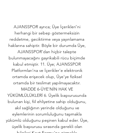
AJANSSPOR ayrıca; Üye İçerikleri’ni 
herhangi bir sebep göstermeksizin 
reddetme, geciktirme veya yayınlamama 
haklarına sahiptir. Böyle bir durumda Üye, 
AJANSSPOR’dan hiçbir talepte 
bulunmayacağını gayrikabili rücu biçimde 
kabul etmiştir. 11. Üye; AJANSSPOR 
Platformları’na ve İçerikler’e elektronik 
ortamda erişecek olup, Üye’ye fiziksel 
ortamda bir teslimat yapılmayacaktır. 
MADDE 6-ÜYE’NİN HAK VE 
YÜKÜMLÜLÜKLERİ 6. Üyelik başvurusunda 
bulunan kişi, fiil ehliyetine sahip olduğunu, 
akıl sağlığının yerinde olduğunu ve 
eylemlerinin sorumluluğunu taşımakla 
yükümlü olduğunu peşinen kabul eder. Üye, 
üyelik başvurusu sırasında gerekli olan 
bilgileri Kayıt Formu’na girmekle 