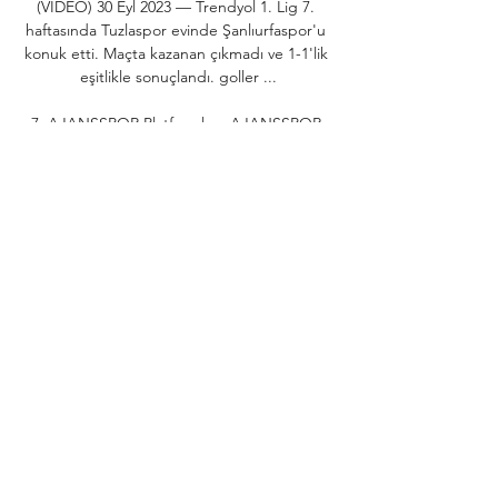
(VİDEO) 30 Eyl 2023 — Trendyol 1. Lig 7. 
haftasında Tuzlaspor evinde Şanlıurfaspor'u 
konuk etti. Maçta kazanan çıkmadı ve 1-1'lik 
eşitlikle sonuçlandı. goller ...

7. AJANSSPOR Platformları: AJANSSPOR 
Web Sitesi ve AJANSSPOR Uygulaması’nı 
ifade eder. 8. Ziyaretçi: AJANSSPOR 
Platformları’na Üye olmayan, ancak 
AJANSSPOR Platformları’nı ziyaret eden 
internet kullanıcısını ifade eder. 9. Hesap: 
Üye’nin, AJANSSPOR Platformları’nda 
sunulan çeşitli özelliklerden faydalanmak için 
Kullanıcı Adı ve Şifre ile giriş yapacağı 
oturumu ifade eder. Kayıt Formu: Üye’nin, 
AJANSSPOR Platformları’na üye olurken 
kullanıcı adı ve e-posta adresini girerek 
doldurduğu formu ifade eder. 12. 

(“AJANSSPOR” ve/veya “Şirket” ve/veya 
“Veri Sorumlusu”) tarafından aşağıda 
açıklanan kapsamda işlenebilecektir. 