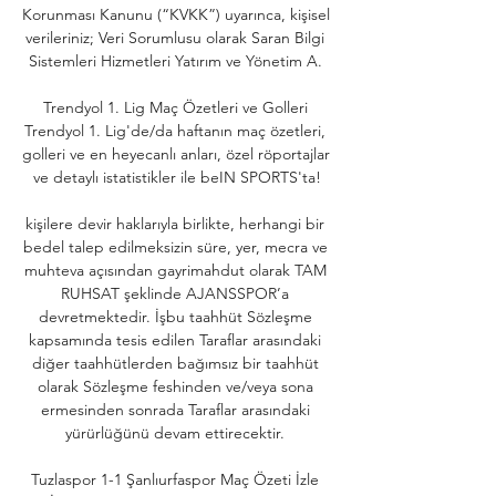
Korunması Kanunu (“KVKK”) uyarınca, kişisel 
verileriniz; Veri Sorumlusu olarak Saran Bilgi 
Sistemleri Hizmetleri Yatırım ve Yönetim A. 

Trendyol 1. Lig Maç Özetleri ve Golleri 
Trendyol 1. Lig'de/da haftanın maç özetleri, 
golleri ve en heyecanlı anları, özel röportajlar 
ve detaylı istatistikler ile beIN SPORTS'ta!

kişilere devir haklarıyla birlikte, herhangi bir 
bedel talep edilmeksizin süre, yer, mecra ve 
muhteva açısından gayrimahdut olarak TAM 
RUHSAT şeklinde AJANSSPOR’a 
devretmektedir. İşbu taahhüt Sözleşme 
kapsamında tesis edilen Taraflar arasındaki 
diğer taahhütlerden bağımsız bir taahhüt 
olarak Sözleşme feshinden ve/veya sona 
ermesinden sonrada Taraflar arasındaki 
yürürlüğünü devam ettirecektir. 

Tuzlaspor 1-1 Şanlıurfaspor Maç Özeti İzle 