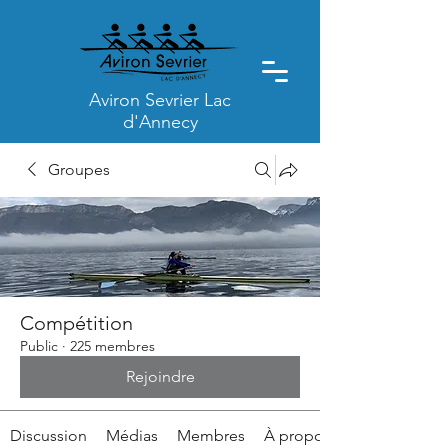
Aviron Sevrier Lac
d'Annecy
Groupes
Compétition
Public
·
225 membres
Rejoindre
Discussion
Médias
Membres
À propos