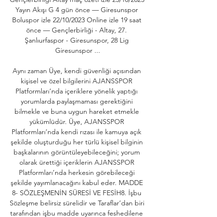
Yayın Akışı G 4 gün önce — Giresunspor 
Boluspor izle 22/10/2023 Online izle 19 saat 
önce — Gençlerbirliği - Altay, 27. 
Şanlıurfaspor - Giresunspor, 28 Lig 
Giresunspor ...

Aynı zaman Üye, kendi güvenliği açısından 
kişisel ve özel bilgilerini AJANSSPOR 
Platformları’nda içeriklere yönelik yaptığı 
yorumlarda paylaşmaması gerektiğini 
bilmekle ve buna uygun hareket etmekle 
yükümlüdür. Üye, AJANSSPOR 
Platformları’nda kendi rızası ile kamuya açık 
şekilde oluşturduğu her türlü kişisel bilginin 
başkalarının görüntüleyebileceğini; yorum 
olarak ürettiği içeriklerin AJANSSPOR 
Platformları’nda herkesin görebileceği 
şekilde yayımlanacağını kabul eder. MADDE 
8- SÖZLEŞMENİN SÜRESİ VE FESİH8. İşbu 
Sözleşme belirsiz sürelidir ve Taraflar’dan biri 
tarafından işbu madde uyarınca feshedilene 