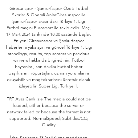
Giresunspor - Şanlıurfaspor Özet: Futbol 
Skorlar & Önemli AnlarGiresunspor ile 
Şanlıurfaspor arasındaki Türkiye 1. Ligi 
Futbol maçını Eurosport ile takip edin. Maç, 
17 Mart 2024 tarihinde 18:00 saatinde başlar. 
En yeni Giresunspor ve Şanlıurfaspor 
haberlerini yakalayın ve güncel Türkiye 1. Ligi 
standings, results, top scorers ve previous 
winners hakkında bilgi edinin. Futbol 
hayranları, son dakika Futbol haber 
başlıklarını, röportajları, uzman yorumlarını 
okuyabilir ve maç tekrarlarını ücretsiz olarak 
izleyebilir. Süper Lig, Türkiye 1. 

TRT Avaz Canlı İzle The media could not be 
loaded, either because the server or 
network failed or because the format is not 
supported. NormalSpeed; Subtitles/CC; 
Quality.

İşbu Sözleşme 13 (onüç) ana maddeden 