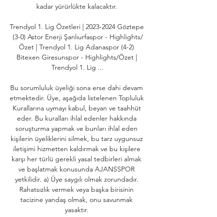
kadar yürürlükte kalacaktır. 

Trendyol 1. Lig Özetleri | 2023-2024 Göztepe 
(3-0) Astor Enerji Şanlıurfaspor - Highlights/
Özet | Trendyol 1. Lig Adanaspor (4-2) 
Bitexen Giresunspor - Highlights/Özet | 
Trendyol 1. Lig ...

Bu sorumluluk üyeliği sona erse dahi devam 
etmektedir. Üye, aşağıda listelenen Topluluk 
Kurallarına uymayı kabul, beyan ve taahhüt 
eder. Bu kuralları ihlal edenler hakkında 
soruşturma yapmak ve bunları ihlal eden 
kişilerin üyeliklerini silmek, bu tarz uygunsuz 
iletişimi hizmetten kaldırmak ve bu kişilere 
karşı her türlü gerekli yasal tedbirleri almak 
ve başlatmak konusunda AJANSSPOR 
yetkilidir. a) Üye saygılı olmak zorundadır. 
Rahatsızlık vermek veya başka birisinin 
tacizine yandaş olmak, onu savunmak 
yasaktır. 
