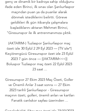
genç ve dinamik bir kadroya sahip olduğunu 
ifade eden Birinci, ilk sınav olan Şanlıurfaspor 
maçından puan ya da puanlar alarak 
dönmek istediklerini belirtti. Göreve 
geldikleri ilk gün itibarıyla çalışmalara 
başladıklarını aktaran Mehmet Birinci, 
"Giresunspor ile ilk antrenmanımıza çıktık. 

(AKTARIM-) Tuzlaspor Şanlıurfaspor maç 
özeti izle 30 Eylül 2 29 Eyl 2023 — [TV izle*] 
Keçiörengücü Giresunspor özet izle 23 Eylül 
2023 7 gün önce — [[AKTARIM<<<]] 
Boluspor Tuzlaspor maç özeti 22 Eylül 2023 
23 saat ...

Giresunspor 27 Ekim 2023 Maç Özeti, Goller 
ve Önemli Anlar 3 saat sonra — 27 Ekim 
2023 tarihli Şanlıurfaspor - Giresunspor 
maçının özeti, golleri, önemli anları ve kartları 
Fanatik canlıskor sayfası üzerinden ...

Gençlerbirliği Altay maç özeti izle 23/10/2023 