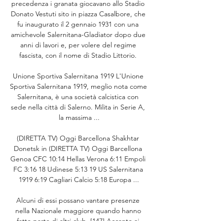
precedenza i granata giocavano allo Stadio 
Donato Vestuti sito in piazza Casalbore, che 
fu inaugurato il 2 gennaio 1931 con una 
amichevole Salernitana-Gladiator dopo due 
anni di lavori e, per volere del regime 
fascista, con il nome di Stadio Littorio. 

Unione Sportiva Salernitana 1919 L'Unione 
Sportiva Salernitana 1919, meglio nota come 
Salernitana, è una società calcistica con 
sede nella città di Salerno. Milita in Serie A, 
la massima ...

(DIRETTA TV) Oggi Barcellona Shakhtar 
Donetsk in (DIRETTA TV) Oggi Barcellona 
Genoa CFC 10:14 Hellas Verona 6:11 Empoli 
FC 3:16 18 Udinese 5:13 19 US Salernitana 
1919 6:19 Cagliari Calcio 5:18 Europa ...

Alcuni di essi possano vantare presenze 
nella Nazionale maggiore quando hanno 
fatto parte di altri club. [147] Accanto ai 