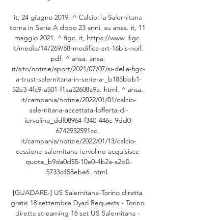
it, 24 giugno 2019. ^ Calcio: la Salernitana 
torna in Serie A dopo 23 anni, su ansa. it, 11 
maggio 2021. ^ figc. it, https://www. figc. 
it/media/147269/88-modifica-art-16bis-noif. 
pdf. ^ ansa. ansa. 
it/sito/notizie/sport/2021/07/07/si-della-figc-
a-trust-salernitana-in-serie-a-_b185bbb1-
52e3-4fc9-a501-f1aa32608a9a. html. ^ ansa. 
it/campania/notizie/2022/01/01/calcio-
salernitana-accettata-lofferta-di-
iervolino_ddf08964-f340-446c-9dd0-
6742932591cc. 
it/campania/notizie/2022/01/13/calcio-
cessione-salernitana-iervolino-acquisisce-
quote_b9da0d55-10e0-4b2a-a2b0-
5733c458ebe6. html. 

[GUADARE-] US Salernitana-Torino diretta 
gratis 18 settembre Dyad Requests - Torino 
diretta streaming 18 set US Salernitana - 