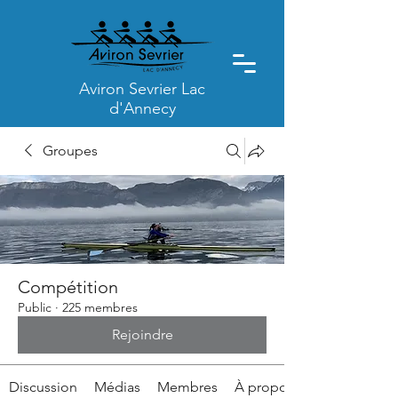
Aviron Sevrier Lac
d'Annecy
Groupes
Compétition
Public
·
225 membres
Rejoindre
Discussion
Médias
Membres
À propos