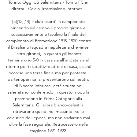
Torino: Oggi US Salernitana - Torino FC in 
diretta - Calcio Trasmissione Internet ...

[5][13][14] Il club esordì in campionato 
vincendo sul campo il proprio girone e 
successivamente a tavolino la finale del 
campionato di Promozione 1919-1920 contro 
il Brasiliano (squadra napoletana che vinse 
l'altro girone), in quanto gli incontri 
terminarono 5-0 in casa sia all'andata sia al 
ritorno per i rispettivi padroni di casa, sicché 
occorse una terza finale ma per protesta i 
partenopei non si presentarono sul neutro 
di Nocera Inferiore, città situata nel 
salernitano, conferendo in questo modo la 
promozione in Prima Categoria alla 
Salernitana. Gli allora bianco-celesti si 
ritrovarono quindi nel massimo livello 
calcistico dell'epoca, ma non andarono mai 
oltre la fase regionale. Retrocessero nella 
stagione 1921-1922. 
