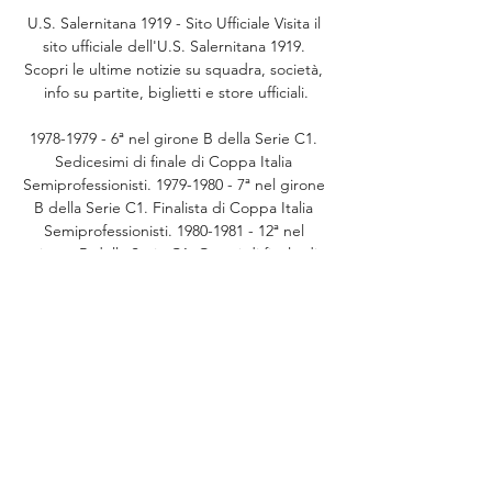
U.S. Salernitana 1919 - Sito Ufficiale Visita il 
sito ufficiale dell'U.S. Salernitana 1919. 
Scopri le ultime notizie su squadra, società, 
info su partite, biglietti e store ufficiali.

1978-1979 - 6ª nel girone B della Serie C1. 
Sedicesimi di finale di Coppa Italia 
Semiprofessionisti. 1979-1980 - 7ª nel girone 
B della Serie C1. Finalista di Coppa Italia 
Semiprofessionisti. 1980-1981 - 12ª nel 
girone B della Serie C1. Quarti di finale di 
Coppa Italia Semiprofessionisti. 1981-1982 - 
4ª nel girone B della Serie C1. Quarti di 
finale di Coppa Italia Serie C. 1982-1983 - 7ª 
nel girone B della Serie C1. Primo turno di 
Coppa Italia. Sedicesimi di finale di Coppa 
Italia Serie C. 

^ Serie B, Palermo escluso dal Consiglio 
federale della Figc: ripescato il Venezia, su 
sport. it. ^ Triangolare del Centenario: 