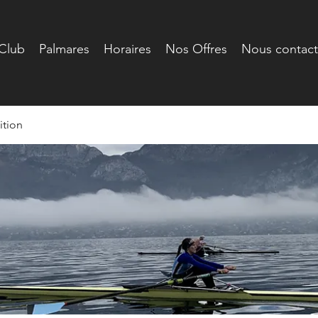
Club
Palmares
Horaires
Nos Offres
Nous contact
tion