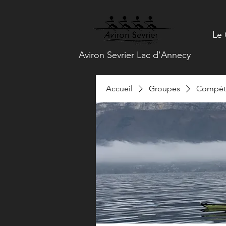
Le 
Aviron Sevrier Lac d'Annecy
Accueil
Groupes
Compéti