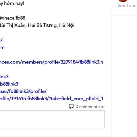
ay hôm nay!
Voir tou
 #nhacaifb88
Bùi Thị Xuân, Hai Bà Trưng, Hà Nội
m/
om
ences.com/members/profile/3299184/fb88link3.h
ink3
fb88link3
er/fb88link3/profile/
file/191615-fb88link3/?tab=field_core_pfield_1
0 commentaire