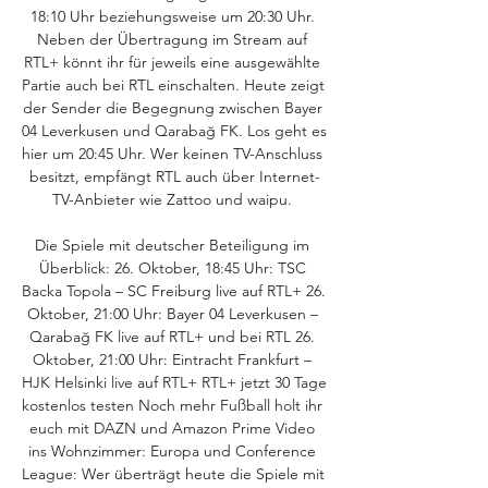
18:10 Uhr beziehungsweise um 20:30 Uhr. 
Neben der Übertragung im Stream auf 
RTL+ könnt ihr für jeweils eine ausgewählte 
Partie auch bei RTL einschalten. Heute zeigt 
der Sender die Begegnung zwischen Bayer 
04 Leverkusen und Qarabağ FK. Los geht es 
hier um 20:45 Uhr. Wer keinen TV-Anschluss 
besitzt, empfängt RTL auch über Internet-
TV-Anbieter wie Zattoo und waipu. 

Die Spiele mit deutscher Beteiligung im 
Überblick: 26. Oktober, 18:45 Uhr: TSC 
Backa Topola – SC Freiburg live auf RTL+ 26. 
Oktober, 21:00 Uhr: Bayer 04 Leverkusen – 
Qarabağ FK live auf RTL+ und bei RTL 26. 
Oktober, 21:00 Uhr: Eintracht Frankfurt – 
HJK Helsinki live auf RTL+ RTL+ jetzt 30 Tage 
kostenlos testen Noch mehr Fußball holt ihr 
euch mit DAZN und Amazon Prime Video 
ins Wohnzimmer: Europa und Conference 
League: Wer überträgt heute die Spiele mit 