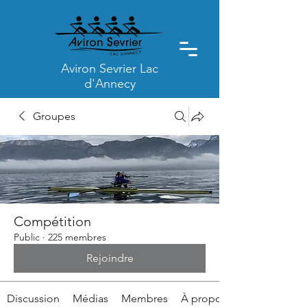
Aviron Sevrier Lac
d'Annecy
Groupes
Compétition
Public
·
225 membres
Rejoindre
Discussion
Médias
Membres
À propos