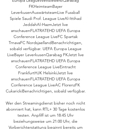
Europa LeagueWettbewerbQarabag 
FKHeimteamBayer 
LeverkusenAuswärtsteamLive Fussball 
Spiele Saudi Prof. League LiveAl-Ittihad 
JeddahAl-HazmJetzt live 
anschauenFLATRATEHD UEFA Europa 
Conference League LiveFC Spartak 
TrnavaFC NordsjaellandBenachrichtigen, 
sobald verfügbar. UEFA Europa League 
LiveBayer LeverkusenQarabag FKJetzt live 
anschauenFLATRATEHD UEFA Europa 
Conference League LiveEintracht 
FrankfurtHJK HelsinkiJetzt live 
anschauenFLATRATEHD UEFA Europa 
Conference League LiveAC FlorenzFK 
CukarickiBenachrichtigen, sobald verfügbar. 

Wer den Streamingdienst bisher noch nicht 
abonniert hat, kann RTL+ 30 Tage kostenlos 
testen. Anpfiff ist um 18:45 Uhr 
beziehungsweise um 21:00 Uhr, die 
Vorberichterstattung beginnt bereits um 