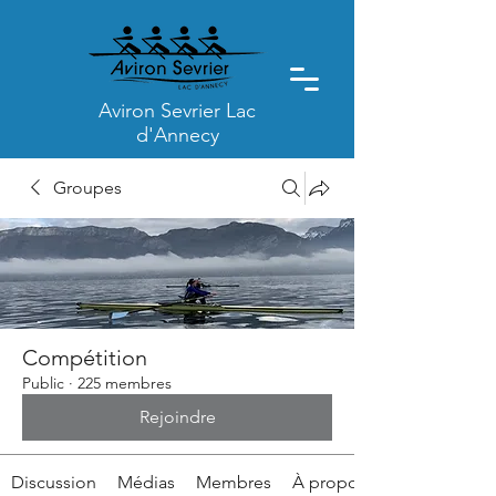
Aviron Sevrier Lac
d'Annecy
Groupes
Compétition
Public
·
225 membres
Rejoindre
Discussion
Médias
Membres
À propos