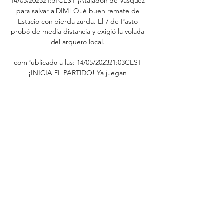
14/05/202321:51CEST ¡Atajadón de Vásquez 
para salvar a DIM! Qué buen remate de 
Estacio con pierda zurda. El 7 de Pasto 
probó de media distancia y exigió la volada 
del arquero local. 

comPublicado a las: 14/05/202321:03CEST 
¡INICIA EL PARTIDO! Ya juegan 
Independiente Medellín y Deportivo Pasto 
en el Atanasio Girardot, por la jornada 19 de 
la Liga BetPlay I-2023. comPublicado a las: 
14/05/202321:00CEST ¡SALTAN LOS 
PROTAGONISTAS AL CAMPO DE JUEGO! 
Se vienen los actos de protocolo, el sorteo 
de capitanes y el inicio del partido. 

Deportivo Pasto - Independiente Medellín 
en directo - Liga Eurosport es tu fuente 
para las últimas actualizaciones de partidos 
de Liga BetPlay Dimayor. Ponte al día sobre 
el Deportivo Pasto - Independiente 
Medellín ...