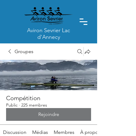
Aviron Sevrier Lac
d'Annecy
Groupes
Compétition
Public
·
225 membres
Rejoindre
Discussion
Médias
Membres
À propos