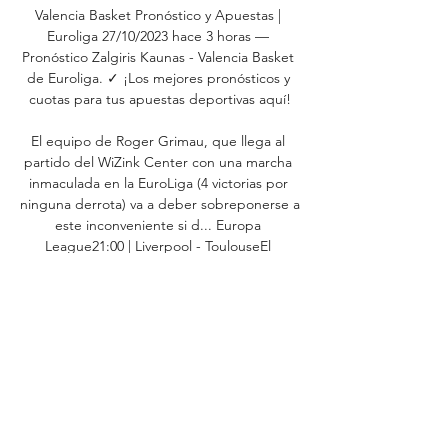
Valencia Basket Pronóstico y Apuestas | 
Euroliga 27/10/2023 hace 3 horas — 
Pronóstico Zalgiris Kaunas - Valencia Basket 
de Euroliga. ✓ ¡Los mejores pronósticos y 
cuotas para tus apuestas deportivas aquí!

El equipo de Roger Grimau, que llega al 
partido del WiZink Center con una marcha 
inmaculada en la EuroLiga (4 victorias por 
ninguna derrota) va a deber sobreponerse a 
este inconveniente si d... Europa 
League21:00 | Liverpool - ToulouseEl 
Toulouse de Gabriel Suazo va a tener un 
duro contrincante en la tercera data de la 
Europa League, ya que deberá visitar al 
Liverpool en el siempre y en todo momento 
complicado Anfield Stadium. Europa 
League21:00 | Brighton - AjaxBrighton y 
Ajax se ven las caras hoy 26 de octubre en 
el The American Exprés Community 
Stadium en el partido pertinente a la 