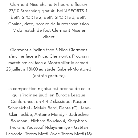
Clermont Nice chaine tv heure diffusion 
27/10 Streaming gratuit, beIN SPORTS 1, 
beIN SPORTS 2, beIN SPORTS 3, beIN 
Chaine, date, horaire de la retransmission 
TV du match de foot Clermont Nice en 
direct.

Clermont s'incline face à Nice Clermont 
s'incline face à Nice. Clermont s Prochain 
match amical face à Montpellier le samedi 
25 juillet à 18h00 au stade Gabriel-Montpied 
(entrée gratuite).

La composition niçoise est proche de celle 
qui s'inclinée jeudi en Europa League 
Conference, en 4-4-2 classique: Kasper 
Schmeichel - Melvin Bard, Dante (C), Jean-
Clair Todibo, Antoine Mendy - Badredine 
Bouanani, Hicham Boudaoui, Khéphren 
Thuram, Youssouf Ndayishimiye - Gaëtan 
Laborde, Terem Moffi. Avec Terem Moffi (16) 