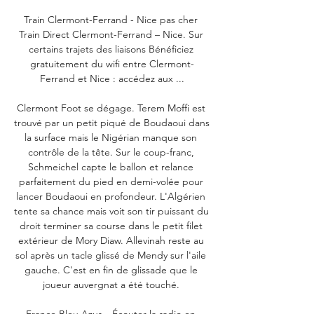
Train Clermont-Ferrand - Nice pas cher 
Train Direct Clermont-Ferrand – Nice. Sur 
certains trajets des liaisons Bénéficiez 
gratuitement du wifi entre Clermont-
Ferrand et Nice : accédez aux ...

Clermont Foot se dégage. Terem Moffi est 
trouvé par un petit piqué de Boudaoui dans 
la surface mais le Nigérian manque son 
contrôle de la tête. Sur le coup-franc, 
Schmeichel capte le ballon et relance 
parfaitement du pied en demi-volée pour 
lancer Boudaoui en profondeur. L'Algérien 
tente sa chance mais voit son tir puissant du 
droit terminer sa course dans le petit filet 
extérieur de Mory Diaw. Allevinah reste au 
sol après un tacle glissé de Mendy sur l'aile 
gauche. C'est en fin de glissade que le 
joueur auvergnat a été touché. 

France Bleu Azur – Écouter la radio en 