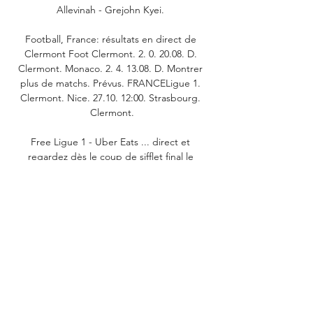
Allevinah - Grejohn Kyei. 

Football, France: résultats en direct de 
Clermont Foot Clermont. 2. 0. 20.08. D. 
Clermont. Monaco. 2. 4. 13.08. D. Montrer 
plus de matchs. Prévus. FRANCELigue 1. 
Clermont. Nice. 27.10. 12:00. Strasbourg. 
Clermont.

Free Ligue 1 - Uber Eats ... direct et 
regardez dès le coup de sifflet final le 
résumé de chaque match et OGC Nice. 
Logo du Paris Saint-Germain FC. Paris SG. 
Logo du Lille OSC. LOSC. Logo ...

Le jeu est arrêté quelques secondes. 
Deuxième frappe clermontoise, cette fois 
par Cham aux 18 mètres, sur un service de 
Rashani. Le tir, cadré, manquait totalement 
de puissance. Bonne percussion de 
Khephren Thuram dans la surface à gauche 