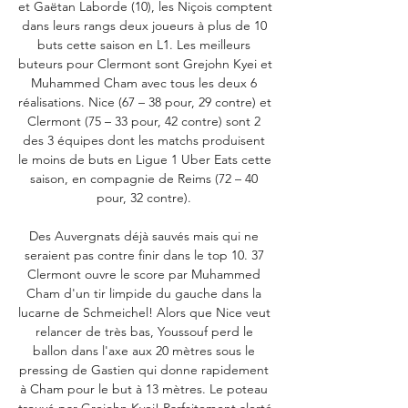
et Gaëtan Laborde (10), les Niçois comptent 
dans leurs rangs deux joueurs à plus de 10 
buts cette saison en L1. Les meilleurs 
buteurs pour Clermont sont Grejohn Kyei et 
Muhammed Cham avec tous les deux 6 
réalisations. Nice (67 – 38 pour, 29 contre) et 
Clermont (75 – 33 pour, 42 contre) sont 2 
des 3 équipes dont les matchs produisent 
le moins de buts en Ligue 1 Uber Eats cette 
saison, en compagnie de Reims (72 – 40 
pour, 32 contre). 

Des Auvergnats déjà sauvés mais qui ne 
seraient pas contre finir dans le top 10. 37 
Clermont ouvre le score par Muhammed 
Cham d'un tir limpide du gauche dans la 
lucarne de Schmeichel! Alors que Nice veut 
relancer de très bas, Youssouf perd le 
ballon dans l'axe aux 20 mètres sous le 
pressing de Gastien qui donne rapidement 
à Cham pour le but à 13 mètres. Le poteau 
trouvé par Grejohn Kyei! Parfaitement alerté 