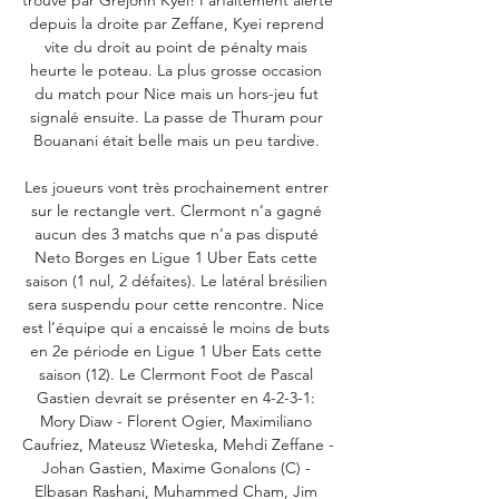
depuis la droite par Zeffane, Kyei reprend 
vite du droit au point de pénalty mais 
heurte le poteau. La plus grosse occasion 
du match pour Nice mais un hors-jeu fut 
signalé ensuite. La passe de Thuram pour 
Bouanani était belle mais un peu tardive. 

Les joueurs vont très prochainement entrer 
sur le rectangle vert. Clermont n’a gagné 
aucun des 3 matchs que n’a pas disputé 
Neto Borges en Ligue 1 Uber Eats cette 
saison (1 nul, 2 défaites). Le latéral brésilien 
sera suspendu pour cette rencontre. Nice 
est l’équipe qui a encaissé le moins de buts 
en 2e période en Ligue 1 Uber Eats cette 
saison (12). Le Clermont Foot de Pascal 
Gastien devrait se présenter en 4-2-3-1: 
Mory Diaw - Florent Ogier, Maximiliano 
Caufriez, Mateusz Wieteska, Mehdi Zeffane - 
Johan Gastien, Maxime Gonalons (C) - 
Elbasan Rashani, Muhammed Cham, Jim 