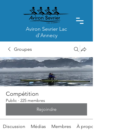
Aviron Sevrier Lac
d'Annecy
Groupes
Compétition
Public
·
225 membres
Rejoindre
Discussion
Médias
Membres
À propos