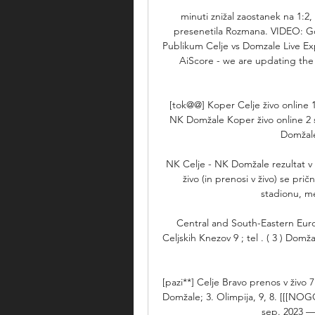
minuti znižal zaostanek na 1:2,
presenetila Rozmana. VIDEO: Go
Publikum Celje vs Domzale Live Exp
AiScore - we are updating the
[tok@@] Koper Celje živo online 
NK Domžale Koper živo online 2
Domžale 
NK Celje - NK Domžale rezultat v 
živo (in prenosi v živo) se pri
stadionu, me
Central and South-Eastern Europe
Celjskih Knezov 9 ; tel . ( 3 ) Domža
[pazi**] Celje Bravo prenos v živo 
Domžale; 3. Olimpija, 9, 8. [[[NOGO
sep. 2023 —