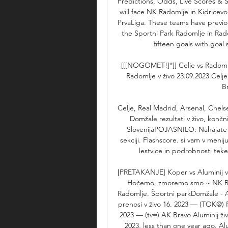
Predictions, Odds, Live Scores & 
will face NK Radomlje in Kidricevo
PrvaLiga. These teams have previou
the Sportni Park Radomlje in Radom
fifteen goals with goal
[[[NOGOMET!]*]] Celje vs Radomlj
Radomlje v živo 23.09.2023 Celje,
Br
Celje, Real Madrid, Arsenal, Chels
Domžale rezultati v živo, končni
SlovenijaPOJASNILO: Nahajate s
sekciji. Flashscore. si vam v menij
lestvice in podrobnosti tekem
[PRETAKANJE] Koper vs Aluminij v 
Hočemo, zmoremo smo ~ NK Rado
Radomlje. Športni parkDomžale - 
prenosi v živo 16. 2023 — (TOK@) 
2023 — (tv=) AK Bravo Aluminij ži
2023, less than one year ago. Alu