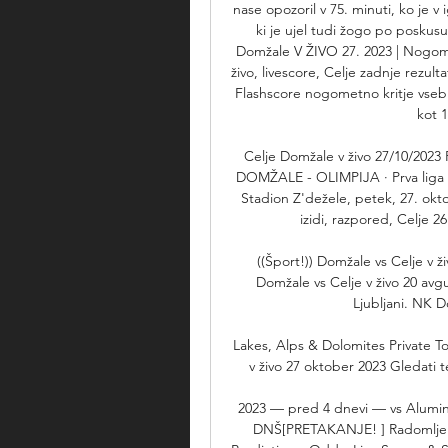
nase opozoril v 75. minuti, ko je v i
ki je ujel tudi žogo po poskusu
Domžale V ŽIVO 27. 2023 | Nogomet
živo, livescore, Celje zadnje rezult
Flashscore nogometno kritje vseb
kot 
Celje Domžale v živo 27/10/2023 P
DOMŽALE - OLIMPIJA · Prva liga 
Stadion Z'dežele, petek, 27. oktob
izidi, razpored, Celje 26.
((Šport!)) Domžale vs Celje v živ
Domžale vs Celje v živo 20 avgu
Ljubljani. NK D
Lakes, Alps & Dolomites Private 
v živo 27 oktober 2023 Gledati te
2023 — pred 4 dnevi — vs Aluminij 
DNŠ[PRETAKANJE! ] Radomlje Ma