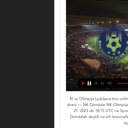
KI vs Olimpija Ljubljana živo on
dnevi — NK Domžale NK Olimpija Ljub
21. 2023 ob 18:15 UTC na Sportn
Domžalah skočili na vrh lestvic
iz