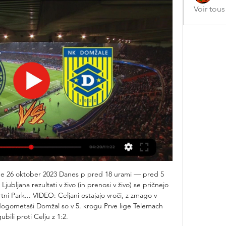
Voir tou
line 26 oktober 2023 Danes p pred 18 urami — pred 5 
ljana rezultati v živo (in prenosi v živo) se pričnejo 
i Park... VIDEO: Celjani ostajajo vroči, z zmago v 
eNogometaši Domžal so v 5. krogu Prve lige Telemach 
gubili proti Celju z 1:2. 
