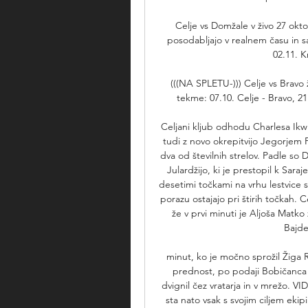
Celje vs Domžale v živo 27 okt
posodabljajo v realnem času in s
02.11. K
(((NA SPLETU-))) Celje vs Bravo 
tekme: 07.10. Celje - Bravo, 21
Celjani kljub odhodu Charlesa Ikw
tudi z novo okrepitvijo Jegorjem P
dva od številnih strelov. Padle so
Julardžijo, ki je prestopil k Sara
desetimi točkami na vrhu lestvic
porazu ostajajo pri štirih točkah. 
že v prvi minuti je Aljoša Matko 
Bajde
minut, ko je močno sprožil Žiga Re
prednost, po podaji Bobičanca s
dvignil čez vratarja in v mrežo. V
sta nato vsak s svojim ciljem ekip