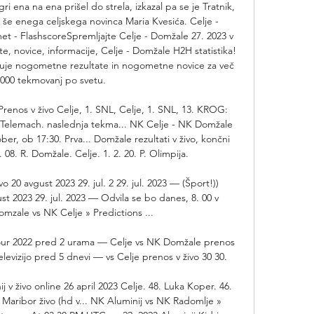
gri ena na ena prišel do strela, izkazal pa se je Tratnik, 
 še enega celjskega novinca Maria Kvesića. Celje - 
 - FlashscoreSpremljajte Celje - Domžale 27. 2023 v 
ate, novice, informacije, Celje - Domžale H2H statistika! 
uje nogometne rezultate in nogometne novice za več 
1000 tekmovanj po svetu. 

renos v živo Celje, 1. SNL, Celje, 1. SNL, 13. KROG: 
Telemach. naslednja tekma... NK Celje - NK Domžale 
er, ob 17:30. Prva... Domžale rezultati v živo, končni 
 08. R. Domžale. Celje. 1. 2. 20. P. Olimpija. 

o 20 avgust 2023 29. jul. 2 29. jul. 2023 — (Šport!)) 
st 2023 29. jul. 2023 — Odvila se bo danes, 8. 00 v 
omzale vs NK Celje » Predictions ...

Tour 2022 pred 2 urama — Celje vs NK Domžale prenos 
levizijo pred 5 dnevi — vs Celje prenos v živo 30 30.

v živo online 26 april 2023 Celje. 48. Luka Koper. 46. 
ribor živo (hd v... NK Aluminij vs NK Radomlje » 