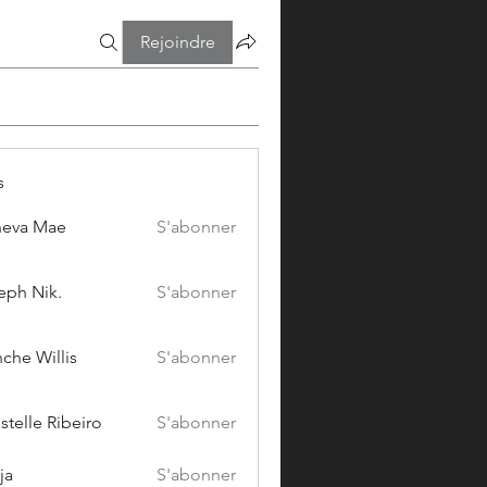
Rejoindre
s
eva Mae
S'abonner
eph Nik.
S'abonner
che Willis
S'abonner
stelle Ribeiro
S'abonner
ja
S'abonner