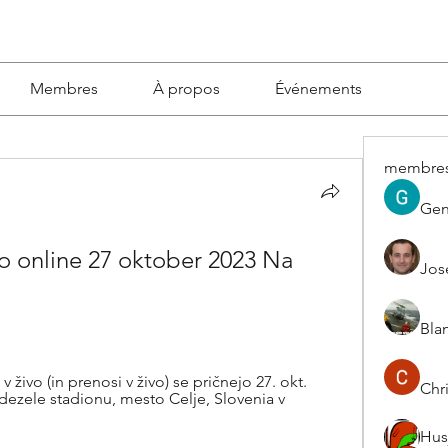
Membres
À propos
Événements
membre
Gen
o online 27 oktober 2023 Na 
Jos
Blan
živo (in prenosi v živo) se pričnejo 27. okt. 
Chri
ezele stadionu, mesto Celje, Slovenia v 
Hus