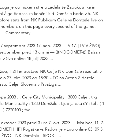
 žoga je ob nizkem strelu zadela še Zabukovnika in 
l Žige Repasa za končni izid Domžale bodo v 6. NK 
lore stats from NK Publikum Celje vs Domzale live on 
 numbers on this page every second of the game. 
Commentary. 

17 september 2023 17. sep. 2023 — V 17. [TV V ŽIVO] 
 september pred 13 urami — (((NOGOMET-))) Balzan 
v živo online 18 julij 2023 ...

živo, H2H in postave NK Celje NK Domžale rezultati v 
čnejo 27. okt. 2023 ob 15:30 UTC na Arena Z'dezele 
sto Celje, Slovenia v PrvaLiga ...

 2003 ... Celje City Municipality : 3000 Celje , trg 
le Municipality : 1230 Domžale , Ljubljanska 69 ; tel . ( 1 
) 7220100 ; fax ...

7 oktober 2023 pred 3 ura 7. okt. 2023 — Maribor, 11, 7. 
MET!!! ][]] Rogaška vs Radomlje v živo online 03. 09 3. 
 ŽIVO - NK Domžale [[ŠPORT ...
