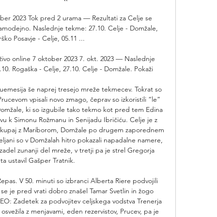
ober 2023 Tok pred 2 urama — Rezultati za Celje se 
amodejno. Naslednje tekme: 27.10. Celje - Domžale, 
rško Posavje - Celje, 05.11 ...

živo online 7 oktober 2023 7. okt. 2023 — Naslednje 
.10. Rogaška - Celje, 27.10. Celje - Domžale. Pokaži

uemesija še naprej tresejo mreže tekmecev. Tokrat so 
rucevom vpisali novo zmago, čeprav so izkoristili “le” 
 Domžale, ki so izgubile tako tekmo kot pred tem Edina 
jevu k Simonu Rožmanu in Senijadu Ibričiću. Celje je z 
e skupaj z Mariborom, Domžale po drugem zaporednem 
Celjani so v Domžalah hitro pokazali napadalne namere, 
zadel zunanji del mreže, v tretji pa je strel Gregorja 
ta ustavil Gašper Tratnik. 

pas. V 50. minuti so izbranci Alberta Riere podvojili 
e je pred vrati dobro znašel Tamar Svetlin in žogo 
IDEO: Zadetek za podvojitev celjskega vodstva Trenerja 
i osvežila z menjavami, eden rezervistov, Prucev, pa je 