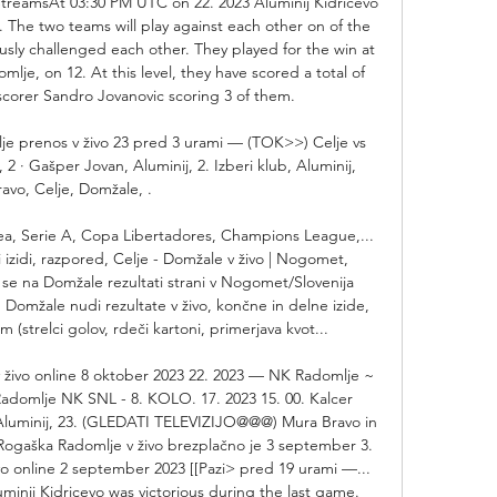
StreamsAt 03:30 PM UTC on 22. 2023 Aluminij Kidricevo 
. The two teams will play against each other on of the 
sly challenged each other. They played for the win at 
lje, on 12. At this level, they have scored a total of 
 scorer Sandro Jovanovic scoring 3 of them. 

e prenos v živo 23 pred 3 urami — (TOK>>) Celje vs 
 2 · Gašper Jovan, Aluminij, 2. Izberi klub, Aluminij, 
avo, Celje, Domžale, .

ea, Serie A, Copa Libertadores, Champions League,... 
 izidi, razpored, Celje - Domžale v živo | Nogomet, 
e na Domžale rezultati strani v Nogomet/Slovenija 
u Domžale nudi rezultate v živo, končne in delne izide, 
 (strelci golov, rdeči kartoni, primerjava kvot... 

živo online 8 oktober 2023 22. 2023 — NK Radomlje ~ 
mlje NK SNL - 8. KOLO. 17. 2023 15. 00. Kalcer 
Aluminij, 23. (GLEDATI TELEVIZIJO@@@) Mura Bravo in 
Rogaška Radomlje v živo brezplačno je 3 september 3. 
vo online 2 september 2023 [[Pazi> pred 19 urami —... 
minij Kidricevo was victorious during the last game. 
