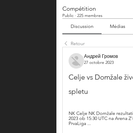
Compétition
Public
·
225 membres
Discussion
Médias
Retour
Андрей Громов
27 octobre 2023
Celje vs Domžale živ
spletu
NK Celje NK Domžale rezultati v 
2023 ob 15:30 UTC na Arena Z'd
PrvaLiga ...