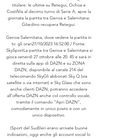
titolare: le ultime su Retegui, Ochoa e 
CostilVia al decimo turno di Serie A, apre la 
giornata la partita tra Genoa e Salernitana: 
Gilardino recupera Retegui. 

Genoa-Salernitana, dove vedere la partita in 
tv: gli orari27/10/2023 16:52:00 / Fonte: 
SkySportLa partita tra Genoa e Salernitana si 
gioca venerdì 27 ottobre alle 20. 45 e sarà in 
diretta sulla app di DAZN e su ZONA 
DAZN, disponibile al canale 214 del 
telecomando SkyGli abbonati Sky Q (via 
satellite o via internet) e Sky Glass che sono 
anche clienti DAZN, potranno accedere 
all’offerta DAZN anche col controllo vocale, 
tramite il comando “Apri DAZN”, 
comodamente in unico posto e con un 
unico dispositivo. 

(Sport del Sud)Ieri erano arrivate buone 
indicazioni, oggi anche gli account social lo 