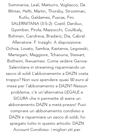
Sommariva, Leali, Matturro, Vogliacco, De 
Winter, Hefti, Martin, Thorsby, Strootman, 
Kutlu, Galdames, Puscas, Fini. 
SALERNITANA (3-5-2): Costil; Daniliuc, 
Gyomber, Pirola; Mazzocchi, Coulibaly, 
Bohinen, Candreva, Bradaric; Dia, Cabral. 
Allenatore: F. Inzaghi. A disposizione: 
Ochoa, Lovato, Sambia, Kastanos, Legowski, 
Martegani, Maggiore, Tchaouna, Stewart, 
Botheim, Ikwuemesi. Come vedere Genoa-
Salernitana in streaming risparmiando un 
sacco di soldi L’abbonamento a DAZN costa 
troppo? Non vuoi spendere quasi 50 euro al 
mese per l’abbonamento a DAZN? Nessun 
problema, c’è un’alternativa LEGALE e 
SICURA che ti permette di avere un 
abbonamento DAZN a metà prezzo! Puoi 
comprare un abbonamento condiviso a 
DAZN e risparmiare un sacco di soldi, ho 
spiegato tutto in questo articolo: DAZN 
Account Condiviso: i migliori siti per 