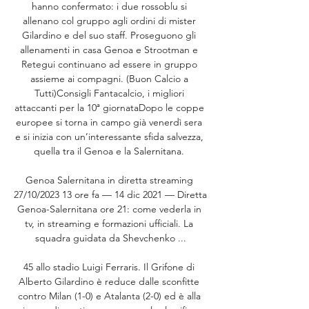
hanno confermato: i due rossoblu si 
allenano col gruppo agli ordini di mister 
Gilardino e del suo staff. Proseguono gli 
allenamenti in casa Genoa e Strootman e 
Retegui continuano ad essere in gruppo 
assieme ai compagni. (Buon Calcio a 
Tutti)Consigli Fantacalcio, i migliori 
attaccanti per la 10ª giornataDopo le coppe 
europee si torna in campo già venerdì sera 
e si inizia con un’interessante sfida salvezza, 
quella tra il Genoa e la Salernitana. 

Genoa Salernitana in diretta streaming 
27/10/2023 13 ore fa — 14 dic 2021 — Diretta 
Genoa-Salernitana ore 21: come vederla in 
tv, in streaming e formazioni ufficiali. La 
squadra guidata da Shevchenko ...

45 allo stadio Luigi Ferraris. Il Grifone di 
Alberto Gilardino è reduce dalle sconfitte 
contro Milan (1-0) e Atalanta (2-0) ed è alla 