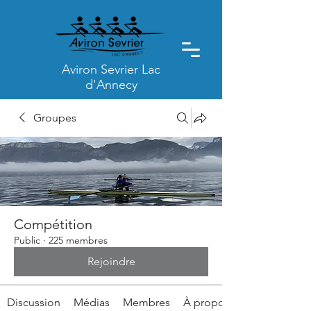
Aviron Sevrier Lac
d'Annecy
Groupes
Compétition
Public
·
225 membres
Rejoindre
Discussion
Médias
Membres
À propos