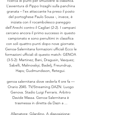
ricerca di punti per smuovere la classifica. 
L’avventura di Pippo Inzaghi sulla panchina 
granata – l’ex attaccante ha preso il posto 
del portoghese Paulo Sousa -, invece, è 
iniziata con il rocambolesco pareggio 
dell’Arechi contro il Cagliari (2-2). I campani 
cercano ancora il primo successo in questo 
campionato e sono penultimi in classifica 
con soli quattro punti dopo nove giornate. 
Genoa-Salernitana formazioni ufficiali Ecco le 
formazioni ufficiali di questo match: GENOA 
(3-5-2): Martinez; Bani, Dragusin, Vasquez; 
Sabelli, Malinovskyi, Badelj, Freundrup, 
Haps; Gudmundsson, Retegui. 

genoa salernitana dove vederla 4 ore fa — 
Orario 2045. TV/Streaming DAZN. Luogo 
Genova. Stadio Luigi Ferraris. Arbitro 
Davide Massa. Genoa-Salernitana è 
trasmessa in diretta da Dazn a ...

Allenatore: Gilardino. A disposizione: 