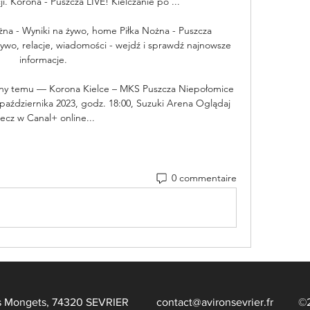
i. Korona - Puszcza LIVE! Kielczanie po ...

na - Wyniki na żywo, home Piłka Nożna - Puszcza 
wo, relacje, wiadomości - wejdź i sprawdź najnowsze 
informacje.

ny temu — Korona Kielce – MKS Puszcza Niepołomice 
 października 2023, godz. 18:00, Suzuki Arena Oglądaj 
ecz w Canal+ online...
0 commentaire
te des Mongets, 74320 SEVRIER
contact@avironsevrier.fr
©202