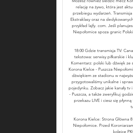
Możesz również śledzić mecz Kor
relację na żywo, która jest akt
przebiegu wydarzeń. Transmisja t
Ekstraklasy oraz na dedykowanych 
przykład lajfy. com. Jeśli planuj
Niepołomice spoza granic Polski
18:00 Gdzie transmisja TV: Cana
tekstowa: serwisy piłkarskie i k
Komentarz: polski lub dźwięk ze s
Korona Kielce - Puszcza Niepołom
dźwiękiem ze stadionu w najwyższ
przygotowaliśmy unikalne i sprawd
pojedynku. Zobacz jakie kanały tv 
- Puszcza, a także zweryfikuj godz
przekazu LIVE i ciesz się płynną
t
Korona Kielce: Strona Główna 8
Niepołomice. Przed Koroniarzam
kolejce PKO