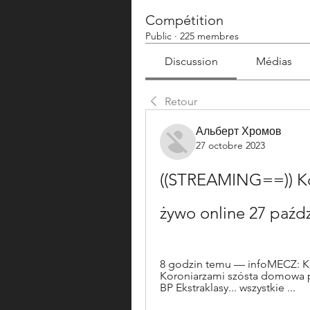
Compétition
Public
·
225 membres
Discussion
Médias
Retour
Альберт Хромов
27 octobre 2023
((STREAMING==)) Kor
żywo online 27 paźdz
8 godzin temu — infoMECZ: Ko
Koroniarzami szósta domowa p
BP Ekstraklasy... wszystkie ...