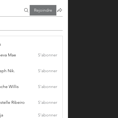
Rejoindre
s
eva Mae
S'abonner
eph Nik.
S'abonner
che Willis
S'abonner
stelle Ribeiro
S'abonner
ja
S'abonner