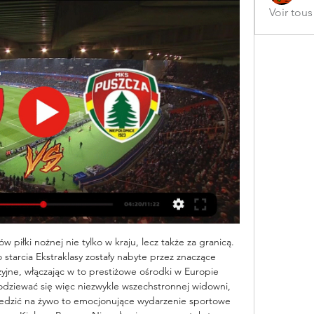
Voir tou
 piłki nożnej nie tylko w kraju, lecz także za granicą. 
 starcia Ekstraklasy zostały nabyte przez znaczące 
jne, włączając w to prestiżowe ośrodki w Europie 
dziewać się więc niezwykle wszechstronnej widowni, 
ledzić na żywo to emocjonujące wydarzenie sportowe 