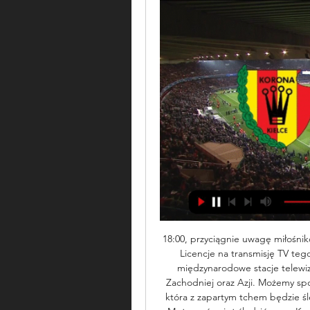
18:00, przyciągnie uwagę miłośników
Licencje na transmisję TV tego
międzynarodowe stacje telewizy
Zachodniej oraz Azji. Możemy spo
która z zapartym tchem będzie ś