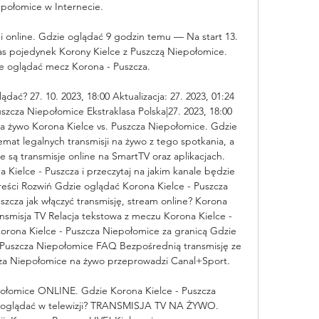
połomice w Internecie.

 i online. Gdzie oglądać 9 godzin temu — Na start 13. 
as pojedynek Korony Kielce z Puszczą Niepołomice. 
 oglądać mecz Korona - Puszcza.

dać? 27. 10. 2023, 18:00 Aktualizacja: 27. 2023, 01:24 
szcza Niepołomice Ekstraklasa Polska|27. 2023, 18:00 
a żywo Korona Kielce vs. Puszcza Niepołomice. Gdzie 
mat legalnych transmisji na żywo z tego spotkania, a 
 są transmisje online na SmartTV oraz aplikacjach. 
 Kielce - Puszcza i przeczytaj na jakim kanale będzie 
treści Rozwiń Gdzie oglądać Korona Kielce - Puszcza 
zcza jak włączyć transmisję, stream online? Korona 
nsmisja TV Relacja tekstowa z meczu Korona Kielce - 
orona Kielce - Puszcza Niepołomice za granicą Gdzie 
 Puszcza Niepołomice FAQ Bezpośrednią transmisję ze 
cza Niepołomice na żywo przeprowadzi Canal+Sport. 

połomice ONLINE. Gdzie Korona Kielce - Puszcza 
oglądać w telewizji? TRANSMISJA TV NA ŻYWO. 