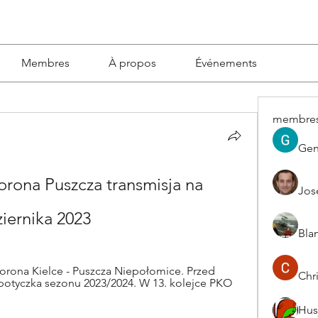
Membres
À propos
Événements
membre
Gen
ona Puszcza transmisja na 
Jos
iernika 2023
Blan
rona Kielce - Puszcza Niepołomice. Przed 
Chri
otyczka sezonu 2023/2024. W 13. kolejce PKO 
Hus