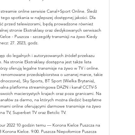
treamie online serwisie Canal+Sport Online. Śledź 
 tego spotkania w najlepszej dostępnej jakości. Dla 
ąść przed telewizorami, będą prowadzone również 
jalnej stronie Ekstraklasy oraz dedykowanych serwisach 
ielce - Puszcza - szczegóły transmisji na żywo Kiedy 
ecz: 27. 2023, godz. 

ęp do legalnych i autoryzowanych źródeł przekazu 
Na stronie Ekstraklasy dostępna jest także lista 
zy oferują legalne transmisje na żywo w TV i online. 
 renomowane przedsiębiorstwa o uznanej marce, takie 
dnoczone), Sky Sports, BT Sport (Wielka Brytania), 
obalna platforma streamingowa DAZN i kanał CCTV-5 
w swoich macierzystych krajach oraz poza granicami. Na 
kanałów za darmo, na których można śledzić bezpłatne 
ormami online oferującymi darmowe transmisje na żywo 
na TV, Superbet TV oraz Betclic TV. 

Tour 2022 10 godzin temu — Korona Kielce Puszcza na 
3 Korona Kielce. 9:00. Puszcza Niepołomice Puszcza 