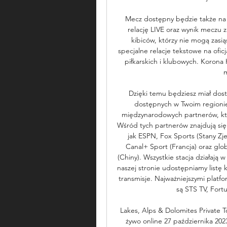
Mecz dostępny będzie także na s
relację LIVE oraz wynik meczu z
kibiców, którzy nie mogą zasi
specjalne relacje tekstowe na ofic
piłkarskich i klubowych. Korona K
m
Dzięki temu będziesz miał dost
dostępnych w Twoim regionie. 
międzynarodowych partnerów, któr
Wśród tych partnerów znajdują się
jak ESPN, Fox Sports (Stany Zje
Canal+ Sport (Francja) oraz gl
(Chiny). Wszystkie stacja działają 
naszej stronie udostępniamy listę 
transmisje. Najważniejszymi platf
są STS TV, Fortu
Lakes, Alps & Dolomites Private 
żywo online 27 października 202