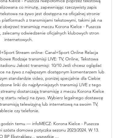
ona Kielce - Puszcza Niepołomice poprzez tekstową 
ualizowana co minutę, zapewniając rzeczywisty zapis 
ekstowa na żywo jest dostępna na oficjalnej stronie 
platformach z transmisjami tekstowymi, takimi jak na 
esz obejrzeć transmisję meczu Korona Kielce - Puszcza 
, zalecamy odwiedzenie oficjalnych klubowych stron 
internetowych. 

l+Sport Stream online: Canal+Sport Online Relacja 
lubowe Rodzaje transmisji LIVE: TV, Online, Tekstowa 
tadionu Jakość transmisji: 10/10 Jeśli chcesz oglądać 
ice na żywo z najlepszym dostępnym komentarzem lub 
ym standardzie video, poniżej specjalnie dla Ciebie 
zone linki do najpłynniejszych transmisji LIVE z tego 
i streamy dostarczają transmisję z meczu Korona Kielce 
inę startu relacji na żywo. Wybierz legalnego dostawcę 
 transmisją telewizyjną lub internetową na swoim TV, 
ablecie czy telefonie. 

 godzin temu — infoMECZ: Korona Kielce - Puszcza 
i szósta domowa potyczka sezonu 2023/2024. W 13. 
 BP Ekstraklasy... wszystkie ...
