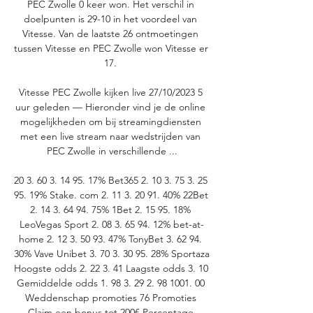
PEC Zwolle 0 keer won. Het verschil in 
doelpunten is 29-10 in het voordeel van 
Vitesse. Van de laatste 26 ontmoetingen 
tussen Vitesse en PEC Zwolle won Vitesse er 
17. 

Vitesse PEC Zwolle kijken live 27/10/2023 5 
uur geleden — Hieronder vind je de online 
mogelijkheden om bij streamingdiensten 
met een live stream naar wedstrijden van 
PEC Zwolle in verschillende ...

20 3. 60 3. 14 95. 17% Bet365 2. 10 3. 75 3. 25 
95. 19% Stake. com 2. 11 3. 20 91. 40% 22Bet 
2. 14 3. 64 94. 75% 1Bet 2. 15 95. 18% 
LeoVegas Sport 2. 08 3. 65 94. 12% bet-at-
home 2. 12 3. 50 93. 47% TonyBet 3. 62 94. 
30% Vave Unibet 3. 70 3. 30 95. 28% Sportaza 
Hoogste odds 2. 22 3. 41 Laagste odds 3. 10 
Gemiddelde odds 1. 98 3. 29 2. 98 1001. 00 
Weddenschap promoties 76 Promoties 
Claim een bonus tot 200€ Percentage 