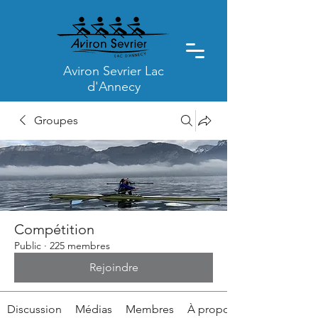
Aviron Sevrier Lac
d'Annecy
Groupes
Compétition
Public
·
225 membres
Rejoindre
Discussion
Médias
Membres
À propos