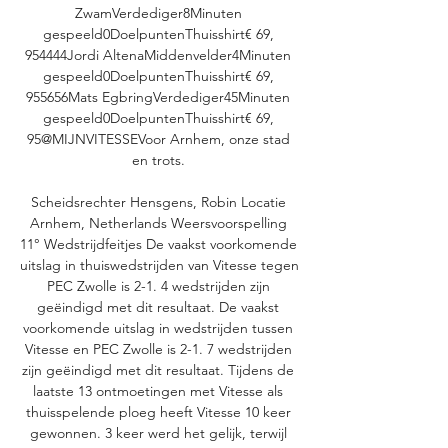
ZwamVerdediger8Minuten 
gespeeld0DoelpuntenThuisshirt€ 69, 
954444Jordi AltenaMiddenvelder4Minuten 
gespeeld0DoelpuntenThuisshirt€ 69, 
955656Mats EgbringVerdediger45Minuten 
gespeeld0DoelpuntenThuisshirt€ 69, 
95@MIJNVITESSEVoor Arnhem, onze stad 
en trots. 

Scheidsrechter Hensgens, Robin Locatie 
Arnhem, Netherlands Weersvoorspelling 
11° Wedstrijdfeitjes De vaakst voorkomende 
uitslag in thuiswedstrijden van Vitesse tegen 
PEC Zwolle is 2-1. 4 wedstrijden zijn 
geëindigd met dit resultaat. De vaakst 
voorkomende uitslag in wedstrijden tussen 
Vitesse en PEC Zwolle is 2-1. 7 wedstrijden 
zijn geëindigd met dit resultaat. Tijdens de 
laatste 13 ontmoetingen met Vitesse als 
thuisspelende ploeg heeft Vitesse 10 keer 
gewonnen. 3 keer werd het gelijk, terwijl 