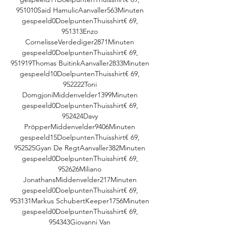
951010Said HamulicAanvaller563Minuten 
gespeeld0DoelpuntenThuisshirt€ 69, 
951313Enzo 
CornelisseVerdediger2871Minuten 
gespeeld0DoelpuntenThuisshirt€ 69, 
951919Thomas BuitinkAanvaller2833Minuten 
gespeeld10DoelpuntenThuisshirt€ 69, 
952222Toni 
DomgjoniMiddenvelder1399Minuten 
gespeeld0DoelpuntenThuisshirt€ 69, 
952424Davy 
PröpperMiddenvelder9406Minuten 
gespeeld15DoelpuntenThuisshirt€ 69, 
952525Gyan De RegtAanvaller382Minuten 
gespeeld0DoelpuntenThuisshirt€ 69, 
952626Miliano 
JonathansMiddenvelder217Minuten 
gespeeld0DoelpuntenThuisshirt€ 69, 
953131Markus SchubertKeeper1756Minuten 
gespeeld0DoelpuntenThuisshirt€ 69, 
954343Giovanni Van 