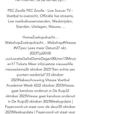
PEC Zwolle PEC Zwolle - Live Soccer TV - 
Voetbal tv-overzicht, Officiële live streams, 
Live voetbaltussenstanden, Wedstrijden, 
Standen, Uitslagen, Nieuws, ...

HomeZoekopdracht... 
WebshopZoekopdracht... Webshop#Vitesse 
#VITpec Lees meer Datum27 okt. 
2023Tijd20:00 
uurLocatieGelreDomeDagen00Uren13Minut
en17 Tickets Meer infoLaatste nieuwsAlle 
nieuwsitems26 oktober 2023“Een echte zes 
punten-wedstrijd”23 oktober 
2023Nabeschouwing Vitesse Voetbal 
Academie Week 4222 oktober 2023Vitesse 
gaat kansloos onderuit in De Kuip22 
oktober 2023Vitesse gaat kansloos onderuit 
in De Kuip20 oktober 2023Weekupdate | 
Feyenoord-uit staat voor de deur20 oktober 
2023Weekupdate | Feyenoord-uit staat voor 