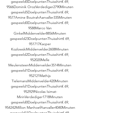
gespeeld0DoelpuntenThuisshirt€ 69, 
9566Dominik OrozVerdediger2790Minuten 
gespeeld5DoelpuntenThuisshirt€ 69, 
9577Amine BoutrahAanvaller335Minuten 
gespeeld0DoelpuntenThuisshirt€ 69, 
9588Marco Van 
GinkelMiddenvelder8856Minuten 
gespeeld23DoelpuntenThuisshirt€ 69, 
951717Kacper 
KozlowskiMiddenvelder2608Minuten 
gespeeld2DoelpuntenThuisshirt€ 69, 
952020Melle 
MeulensteenMiddenvelder3514Minuten 
gespeeld1DoelpuntenThuisshirt€ 69, 
952121Mathijs 
TielemansMiddenvelder420Minuten 
gespeeld1DoelpuntenThuisshirt€ 69, 
952929Nicolas Isimat-
MirinVerdediger1718Minuten 
gespeeld0DoelpuntenThuisshirt€ 69, 
954242Million ManhoefAanvaller4040Minuten 
gespeeld11DoelpuntenThuisshirt€ 69, 