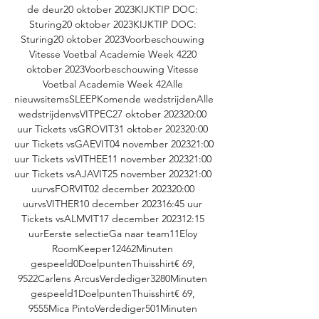
de deur20 oktober 2023KIJKTIP DOC: 
Sturing20 oktober 2023KIJKTIP DOC: 
Sturing20 oktober 2023Voorbeschouwing 
Vitesse Voetbal Academie Week 4220 
oktober 2023Voorbeschouwing Vitesse 
Voetbal Academie Week 42Alle 
nieuwsitemsSLEEPKomende wedstrijdenAlle 
wedstrijdenvsVITPEC27 oktober 202320:00 
uur Tickets vsGROVIT31 oktober 202320:00 
uur Tickets vsGAEVIT04 november 202321:00 
uur Tickets vsVITHEE11 november 202321:00 
uur Tickets vsAJAVIT25 november 202321:00 
uurvsFORVIT02 december 202320:00 
uurvsVITHER10 december 202316:45 uur 
Tickets vsALMVIT17 december 202312:15 
uurEerste selectieGa naar team11Eloy 
RoomKeeper12462Minuten 
gespeeld0DoelpuntenThuisshirt€ 69, 
9522Carlens ArcusVerdediger3280Minuten 
gespeeld1DoelpuntenThuisshirt€ 69, 
9555Mica PintoVerdediger501Minuten 