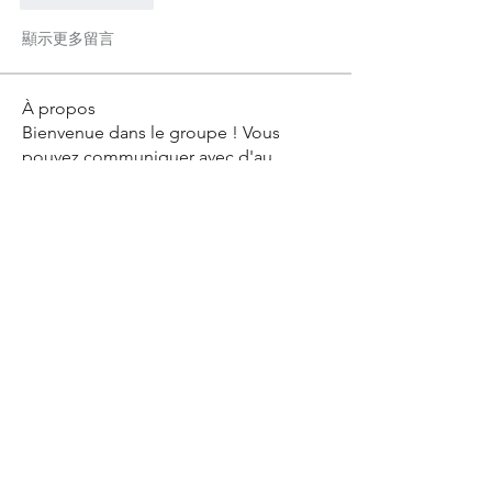
顯示更多留言
À propos
Bienvenue dans le groupe ! Vous
pouvez communiquer avec d'au
...
Lire plus
membres
Geneva Mae
S'abonner
Joseph Nik.
S'abonner
Blanche Willis
S'abonner
Christelle Ribeiro
S'abonner