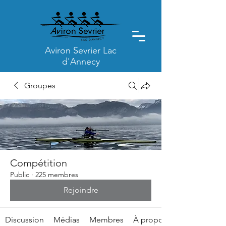
Aviron Sevrier Lac
d'Annecy
Groupes
Compétition
Public
·
225 membres
Rejoindre
Discussion
Médias
Membres
À propos