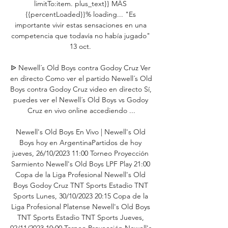
limitTo:item. plus_text}} MÁS 
{{percentLoaded}}% loading... "Es 
importante vivir estas sensaciones en una 
competencia que todavía no había jugado" 
13 oct. 

ᐉ Newell´s Old Boys contra Godoy Cruz Ver 
en directo Como ver el partido Newell´s Old 
Boys contra Godoy Cruz video en directo Sí, 
puedes ver el Newell´s Old Boys vs Godoy 
Cruz en vivo online accediendo ...

Newell's Old Boys En Vivo | Newell's Old 
Boys hoy en ArgentinaPartidos de hoy 
jueves, 26/10/2023 11:00 Torneo Proyección 
Sarmiento Newell's Old Boys LPF Play 21:00 
Copa de la Liga Profesional Newell's Old 
Boys Godoy Cruz TNT Sports Estadio TNT 
Sports Lunes, 30/10/2023 20:15 Copa de la 
Liga Profesional Platense Newell's Old Boys 
TNT Sports Estadio TNT Sports Jueves, 
02/11/2023 10:00 Torneo Proyección Newell's 