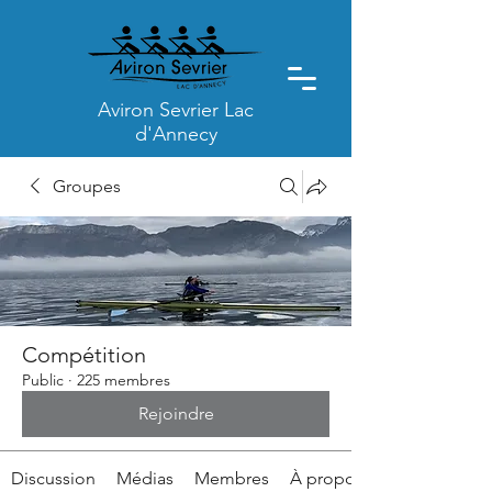
Aviron Sevrier Lac
d'Annecy
Groupes
Compétition
Public
·
225 membres
Rejoindre
Discussion
Médias
Membres
À propos