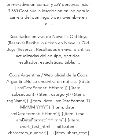
primeradivision.com.ar y 329 personas más · 
󰤥 330 Continúa la inscripción online para la 
carrera del domingo 5 de noviembre en 
el ...

Resultados en vivo de Newell's Old Boys 
(Reserva) Recibe lo último en Newell's Old 
Boys (Reserva). Resultados en vivo, plantillas 
actualizadas del equipo, partidos. 
resultados, estadísticas, tabla, ...

Copa Argentina / Web oficial de la Copa 
ArgentinaNo se encontraron noticias {{date 
| amDateFormat:'HH:mm'}} {{item. 
subsection}} {{item. category}} {{item. 
tagName}} {{item. date | amDateFormat:'D 
MMMM YYYY'}} {{item. date | 
amDateFormat:'HH:mm'}} {{item. time | 
amDateFormat:'HH:mm'}} {{item. 
short_text_html | limitTo:item. 
characters_number}}... {{item. short_text | 