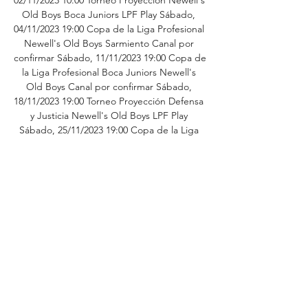
Old Boys Boca Juniors LPF Play Sábado, 
04/11/2023 19:00 Copa de la Liga Profesional 
Newell's Old Boys Sarmiento Canal por 
confirmar Sábado, 11/11/2023 19:00 Copa de 
la Liga Profesional Boca Juniors Newell's 
Old Boys Canal por confirmar Sábado, 
18/11/2023 19:00 Torneo Proyección Defensa 
y Justicia Newell's Old Boys LPF Play 
Sábado, 25/11/2023 19:00 Copa de la Liga 
Profesional Newell's Old Boys Defensa y 
Justicia Canal por confirmar En este 
momento, hay 8 partidos televisados en vivo 
de 2 campeonatos distintos y 4 canales de 
TV emitirán cada uno de ellos. 

Godoy Cruz visita a Newell's en la Copa de 
la Liga hace 12 horas — Godoy Cruz visitará 
a Newell's Old Boys por la décima fecha de 
la Copa de la Liga Profesional de Fútbol 
(LPF). Ad. El partido se jugará desde ...
