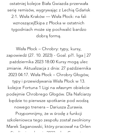
ostatniej kolejce Biała Gwiazda przerwała 
serię remisów, wygrywając z Lechią Gdańsk 
2:1. Wisła Kraków — Wisła Płock: na fali 
wznoszącejEkipa z Płocka w ostatnich 
tygodniach może się pochwalić bardzo 
dobrą formą. 

Wisła Płock – Chrobry: typy, kursy, 
zapowiedź (27. 10. 2023) - Goal. pl1. liga | 27 
października 2023 18:00 Kursy mogą ulec 
zmianie. Aktualizacja z dnia: 27 października 
2023 04:17. Wisła Płock – Chrobry Głogów, 
typy i przewidywania Wisła Płock w 13. 
kolejce Fortuna 1 Ligi na własnym obiekcie 
podejmie Chrobrego Głogów. Dla Nafciarzy 
będzie to pierwsze spotkanie pod wodzą 
nowego trenera – Dariusza Żurawia. 
Przypomnijmy, że w środę z funkcji 
szkoleniowca tego zespołu został zwolniony 
Marek Saganowski, który pracował na Orlen 
Stadionie od maja 2023 roku. Czy w tym 