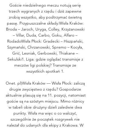
Goście niedzielnego meczu notują serię 
trzech wygranych z rzędu i dziś zapewne 
zrobią wszystko, aby podtrzymać świetną 
passę. Przypuszczalne składy:Wisła Kraków: 
Broda – Jaroch, Uryga, Colley, Krzyżanowski 
– Villar, Duda, Carbo, Goku, Alfaro – 
RodadoWisła Płock: Gradecki – Hiszpański, 
Szymański, Chrzanowski, Spremo – Kocyła, 
Grić, Lesniak, Gerbowski, Thiakane – 
Sekulski1. Liga: gdzie oglądać transmisje z 
meczów ligi polskiej? Transmisje ze 
wszystkich spotkań 1. 

Onet. pl)Wisła Kraków — Wisła Płock: zaliczą 
drugie zwycięstwo z rzędu? Gospodarze 
aktualnie plasują się na 11. pozycji, natomiast 
goście są na szóstym miejscu. Mimo różnicy 
w tabeli obie drużyny dzieli zaledwie dwa 
punkty. Wisła ma więc o co walczyć, 
szczególnie że początek rozgrywek nie 
należał do udanych dla ekipy z Krakowa. W 