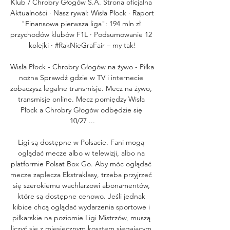
Klub / Chrobry Głogów S.A. Strona oficjalna 
Aktualności · Nasz rywal: Wisła Płock · Raport 
"Finansowa pierwsza liga": 194 mln zł 
przychodów klubów F1L · Podsumowanie 12 
kolejki · #RakNieGraFair – my tak!

Wisła Płock - Chrobry Głogów na żywo - Piłka 
nożna Sprawdź gdzie w TV i internecie 
zobaczysz legalne transmisje. Mecz na żywo, 
transmisje online. Mecz pomiędzy Wisła 
Płock a Chrobry Głogów odbędzie się 
10/27 ...

Ligi są dostępne w Polsacie. Fani mogą 
oglądać mecze albo w telewizji, albo na 
platformie Polsat Box Go. Aby móc oglądać 
mecze zaplecza Ekstraklasy, trzeba przyjrzeć 
się szerokiemu wachlarzowi abonamentów, 
które są dostępne cenowo. Jeśli jednak 
kibice chcą oglądać wydarzenia sportowe i 
piłkarskie na poziomie Ligi Mistrzów, muszą 
liczyć się z miesięcznym kosztem sięgającym 