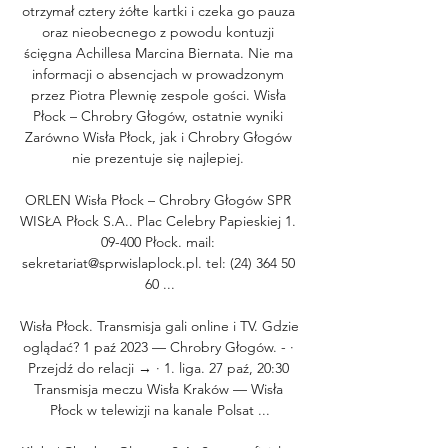
otrzymał cztery żółte kartki i czeka go pauza 
oraz nieobecnego z powodu kontuzji 
ścięgna Achillesa Marcina Biernata. Nie ma 
informacji o absencjach w prowadzonym 
przez Piotra Plewnię zespole gości. Wisła 
Płock – Chrobry Głogów, ostatnie wyniki 
Zarówno Wisła Płock, jak i Chrobry Głogów 
nie prezentuje się najlepiej. 

ORLEN Wisła Płock – Chrobry Głogów SPR 
WISŁA Płock S.A.. Plac Celebry Papieskiej 1. 
09-400 Płock. mail: 
sekretariat@sprwislaplock.pl. tel: (24) 364 50 
60 ...

Wisła Płock. Transmisja gali online i TV. Gdzie 
oglądać? 1 paź 2023 — Chrobry Głogów. - · 
Przejdź do relacji → · 1. liga. 27 paź, 20:30 
Transmisja meczu Wisła Kraków — Wisła 
Płock w telewizji na kanale Polsat ...
