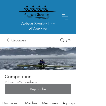
Aviron Sevrier Lac
d'Annecy
Groupes
Compétition
Public
·
225 membres
Rejoindre
Discussion
Médias
Membres
À propos