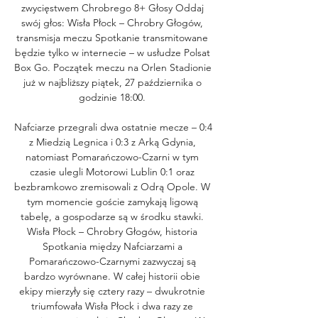
zwycięstwem Chrobrego 8+ Głosy Oddaj 
swój głos: Wisła Płock – Chrobry Głogów, 
transmisja meczu Spotkanie transmitowane 
będzie tylko w internecie – w usłudze Polsat 
Box Go. Początek meczu na Orlen Stadionie 
już w najbliższy piątek, 27 października o 
godzinie 18:00. 

Nafciarze przegrali dwa ostatnie mecze – 0:4 
z Miedzią Legnica i 0:3 z Arką Gdynia, 
natomiast Pomarańczowo-Czarni w tym 
czasie ulegli Motorowi Lublin 0:1 oraz 
bezbramkowo zremisowali z Odrą Opole. W 
tym momencie goście zamykają ligową 
tabelę, a gospodarze są w środku stawki. 
Wisła Płock – Chrobry Głogów, historia 
Spotkania między Nafciarzami a 
Pomarańczowo-Czarnymi zazwyczaj są 
bardzo wyrównane. W całej historii obie 
ekipy mierzyły się cztery razy – dwukrotnie 
triumfowała Wisła Płock i dwa razy ze 