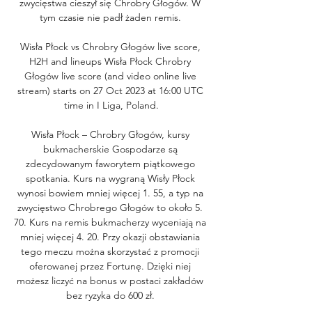
zwycięstwa cieszył się Chrobry Głogów. W 
tym czasie nie padł żaden remis. 

Wisła Płock vs Chrobry Głogów live score, 
H2H and lineups Wisła Płock Chrobry 
Głogów live score (and video online live 
stream) starts on 27 Oct 2023 at 16:00 UTC 
time in I Liga, Poland.

Wisła Płock – Chrobry Głogów, kursy 
bukmacherskie Gospodarze są 
zdecydowanym faworytem piątkowego 
spotkania. Kurs na wygraną Wisły Płock 
wynosi bowiem mniej więcej 1. 55, a typ na 
zwycięstwo Chrobrego Głogów to około 5. 
70. Kurs na remis bukmacherzy wyceniają na 
mniej więcej 4. 20. Przy okazji obstawiania 
tego meczu można skorzystać z promocji 
oferowanej przez Fortunę. Dzięki niej 
możesz liczyć na bonus w postaci zakładów 
bez ryzyka do 600 zł. 
