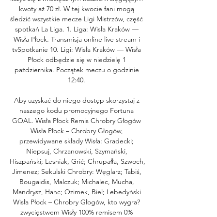
kwoty aż 70 zł. W tej kwocie fani mogą 
śledzić wszystkie mecze Ligi Mistrzów, część 
spotkań La Liga. 1. Liga: Wisła Kraków — 
Wisła Płock. Transmisja online live stream i 
tvSpotkanie 10. Ligi: Wisła Kraków — Wisła 
Płock odbędzie się w niedzielę 1 
października. Początek meczu o godzinie 
12:40. 

Aby uzyskać do niego dostęp skorzystaj z 
naszego kodu promocyjnego Fortuna 
GOAL. Wisła Płock Remis Chrobry Głogów 
Wisła Płock – Chrobry Głogów, 
przewidywane składy Wisła: Gradecki; 
Niepsuj, Chrzanowski, Szymański, 
Hiszpański; Lesniak, Grić; Chrupałła, Szwoch, 
Jimenez; Sekulski Chrobry: Węglarz; Tabiś, 
Bougaidis, Malczuk; Michalec, Mucha, 
Mandrysz, Hanc; Ozimek, Biel; Lebedyński 
Wisła Płock – Chrobry Głogów, kto wygra? 
zwycięstwem Wisły 100% remisem 0% 