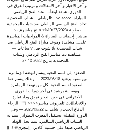
و آخر الاخبار و آخر الانتقالات و ترتيب الفرق فى 
الدوري. شاهد ايضاً... اتحاد الفتح الرياضي 
الرباطي – شباب المحمدية: Live score المباراة 
اتحاد الفتح الرياضي الرباطي ضد شباب المحمدية 
- بطولة (‏%10/27/2023): نتائج مباشرة, بث 
مباشر, إحصائيات المباراة & المواجهات المباشرة 
على... مشاهدة وموعد مباراة الفتح الرباطي ضد 
شباب المحمدية يلا شوت قبل 9 ساعات — 
مشاهدة بث مباشر الفتح الرباطي وشباب 
المحمدية بتاريخ 2023-10-27. 

الصعود إلى قسم النخبة يبتسم لنهضة الزمامرة 
ويوسفية برشيد 18‏/06‏/2023 — وبذلك يتسم حظ 
الصعود لقسم النخبة لكل من نهضة الزمامرة 
ويوسفية برشيد في آخر دورات الدوري 
الاحترافي في حين اندحر فريق وداد تمارة 
والاتحاد[[[بث تلفزيوني مباشر<<<<]]''''] الرجاء 
الدفاع الجديدي شاهد ب 22‏/06‏/2023 — وفي 
الدورة المقبلة، يستقبل المغرب التطواني بميدانه 
الشباب الرياضي السالمي، بينما يحل الوداد 
الرياضي ضيفا على حسنية أكادير. [[[مجرى@]!! ]] 