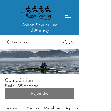
Aviron Sevrier Lac
d'Annecy
Groupes
Compétition
Public
·
225 membres
Rejoindre
Discussion
Médias
Membres
À propos