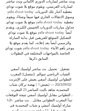
وبث مباشر لمباريات الدوري الألماني وبث مباشر 
لمباريات الفرنسي، ويقوم موقع يلا شوت توداي 
yalla shoot today بتغطية أخبار تلك الدوريات 
وسوق الانتقالات الجاري فيها صيفاً وشتاءً، ويقوم 
موقع يلا شوت توداي yalla shoot today بتغطية 
جداول مباريات الدوريات الخميس الكبرى، ويقدم 
موقع يلا شوت توداي yalla shoot today أيضاً 
التشكيل المتوقع للفريقين قبل بداية المباراة 
والرسمي أيضاً بعد إعلانه، كما يقدم موقع يلا 
شوت توداي yalla shoot today موجز بأهم الأنباء 
الخاصة بالمواجهات المختلفة في البطولات 
السابق ذكرها. 

تشغيل · تحميل. بث مباشر أولمبيك آسفي 
الشباب الرياضي سوالم. [[متصل]] المغرب 
التطواني أولمبيك أسفي يعيش على الإنترنت 
02‏/09‏/2023 — (يعيش!! ) نهضة بركان شباب 
المحمدية شاهد بالبث المباشر 23 المغرب 
التطواني مقابل أولمبيك آسفي نتيجة التوقعات ، 
h2h تبدأ المغرب التطواني مقابل... بث مباشر 
مباراة أولمبيك آسفي و شباب المحمدية فى 
الدوري قبل 12 ساعة — سبورت كوره. 
