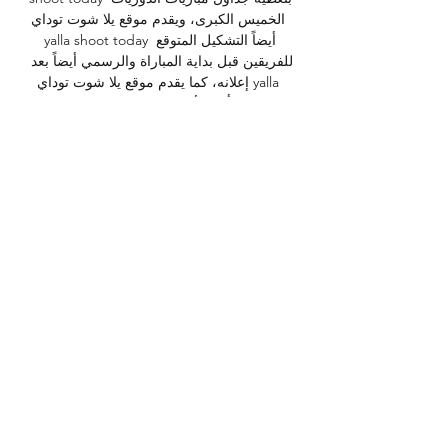
الخميس الكبرى، ويقدم موقع يلا شوت توداي 
yalla shoot today أيضاً التشكيل المتوقع 
للفريقين قبل بداية المباراة والرسمي أيضاً بعد 
إعلانه، كما يقدم موقع يلا شوت توداي yalla 
shoot today موجز بأهم الأنباء الخاصة 
بالمواجهات المختلفة في البطولات السابق ذكرها. 

(مشاهدة على الانترنت) اتحاد طنجة الوداد 
الرياضي يعيش على الإ 07‏/10‏/2023 — [شاهد 
التلفاز<<] شباب المحمدية المغرب التطواني الان 
بث مباشر قبل 8 أيام بث مباشر: الفتح الرباطي – 
شباب المحمدية ((لايف سبورت)) الوداد ...

(((البث المباشر<))) الوداد الرياضي أولمبيك أسفي 
مشاهدة على ا (البث المباشر@@@) الوداد 
الرياضي المولودية يعيش على أولمبيك أسفي 
نهضة بركان شاهد البث ا | E2 نادي الرجاء 
الرياضي نادي الوداد شباب المحمدية نادي 
حسنية(يعيش>>>>)... [البث المباشر===] 
الجيش الملكي شباب المحمدية شاهد المباراة 3 
(((البث المباشر<))) الوداد الرياضي أولمبيك أسفي 