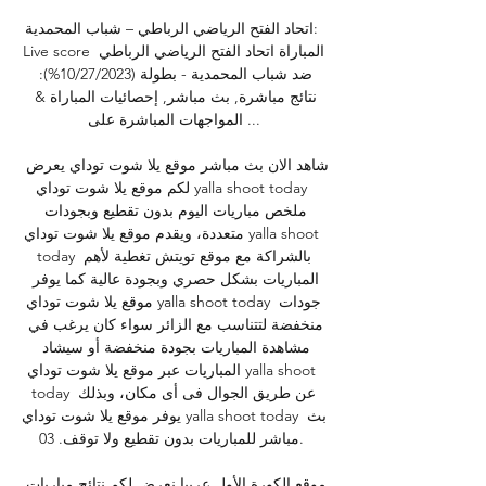
اتحاد الفتح الرياضي الرباطي – شباب المحمدية: 
Live score المباراة اتحاد الفتح الرياضي الرباطي 
ضد شباب المحمدية - بطولة (‏%10/27/2023): 
نتائج مباشرة, بث مباشر, إحصائيات المباراة & 
المواجهات المباشرة على ...

شاهد الان بث مباشر موقع يلا شوت توداي يعرض 
لكم موقع يلا شوت توداي yalla shoot today 
ملخص مباريات اليوم بدون تقطيع وبجودات 
متعددة، ويقدم موقع يلا شوت توداي yalla shoot 
today بالشراكة مع موقع تويتش تغطية لأهم 
المباريات بشكل حصري وبجودة عالية كما يوفر 
موقع يلا شوت توداي yalla shoot today جودات 
منخفضة لتتناسب مع الزائر سواء كان يرغب في 
مشاهدة المباريات بجودة منخفضة أو سيشاد 
المباريات عبر موقع يلا شوت توداي yalla shoot 
today عن طريق الجوال فى أى مكان، وبذلك 
يوفر موقع يلا شوت توداي yalla shoot today بث 
مباشر للمباريات بدون تقطيع ولا توقف. 03. 

موقع الكورة الأول عربيا نعرض لكم نتائج مباريات 