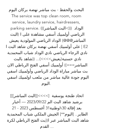
البحث والحفظ - بث مباشر نهضة بركان اليوم 
The service was top clean room, room 
service, laundry service, hairdressers, 
parking service. (((البث المباشر<))) الوداد 
الرياضي أولمبيك أسفي مشاهدة على ا (البث 
المباشر@@@) الوداد الرياضي المولودية يعيش 
على أولمبيك أسفي نهضة بركان شاهد البث ا | E2 
نادي الرجاء الرياضي نادي الوداد شباب المحمدية 
نادي حسنية(يعيش>>>>)... ((شاهد بالبث 
المباشر===)) أولمبيك أسفي الفتح الرباطي الان 
بث مباشر مباراة الوداد الرياضي وأولمبيك اسفي 
اليوم جودة عالية مباشر من ملعب اولمبيك اسفي 
اليوم. 

[[[البث المباشر]]<<<<] اتحاد طنجة يوسفية 
برشيد شاهد البث الم 22‏/09‏/2023 — أخبار 
وطنية31 أغسطس 2023 - 21h30بعد إقالة 
الطاير.. [اليوم**] الجيش الملكي شباب المحمدية 
شاهد البث المباشر عبر ا((بث الفتح الرباطي لكرة 
القدم ...
