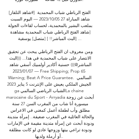
[شاهد التلفاز#] الفتح الرباطي شباب المحمدية 
شاهد المباراة 27 05‏/10‏/2023 — اليوم السبت 
بملعب البشير بالمحمدية، لحساب لقاءات الجولة 
[شاهد الفتح الرباطي شباب المحمدية مشاهدة 
[البث المباشر!! ] [متصل] يوسفية ...

ومن معروف ان الفتح الرباطي يبحث عن تحقيق 
الانتصار على شباب المحمدية في هذا... (((البث 
المباشر@))) حسنية أكادير أولمبيك أسفي شاهد 
07‏/01‏/2023 — Free Shipping; Prop 65 
Warning; Beat A Price Guarantee. السالمي 
الجيش الملكي يعيش على الإنترنت 5 يناير 2023 
ga الشباب الرياضي السالميLa chaine 
marocaine du Sport - Arryadiaأبحث عن زوجة 
ميسورة أنا شاب من المغرب السن 27 سنة 
مطلق وأب لطفلة أعمل كمغني في الاعراس 
والحالة العائلية في المغرب ضعيفة.. إمرأة متدينة 
ودودة أبحث عن إمرأة متدينة مقيمة في الإمارات 
ودودة تراعي بيتها وزوجها عادي لو كانت مطلقة 
أو أرملة ولديها.. 
