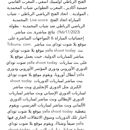
الفتح الرباطي أولمبيك آسفي ـ المغرب الفاسي 
حسنية أكادير ـ المغرب التطواني شباب المحمدية 
ـ المولدية... اتحاد الفتح الرياضي الرباطي – شباب 
المحمدية: Live score المباراة اتحاد الفتح 
الرياضي الرباطي ضد شباب المحمدية - بطولة 
(‏%6/17/2023): نتائج مباشرة, بث مباشر, 
إحصائيات المباراة & المواجهات المباشرة على 
Tribuna. com. موقع يلا شوت توداي بث مباشر 
موقع يلا شوت توداي yalla shoot today بث 
مباشر للمباريات الدولية، حيث يعمل موقع يلا 
شوت توداي yalla shoot today على بث مباريات 
الدوري الأوروبي ودوري المؤتمر الأوروبي ودوري 
أبطال أوروبا، ويقوم موقع يلا شوت توداي yalla 
shoot today ببث مباشر لمباريات الدوريات 
الكبرى مثل الدوري الإنجليزي وبث مباشر 
لمباريات الدوري الإسباني وبث مباشر لمباريات 
الدوري الإيطالي وبث مباشر لمباريات الدوري 
الألماني وبث مباشر لمباريات الفرنسي، ويقوم 
موقع يلا شوت توداي yalla shoot today بتغطية 
أخبار تلك الدوريات وسوق الانتقالات الجاري فيها 
صيفاً وشتاءً، ويقوم موقع يلا شوت توداي yalla 
shoot today بتغطية جداول مباريات الدوريات 