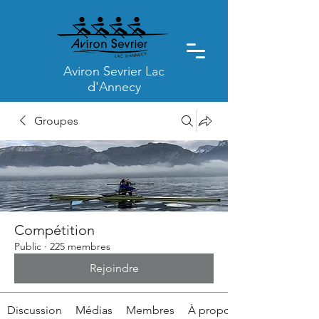
Aviron Sevrier Lac
d'Annecy
Groupes
Compétition
Public
·
225 membres
Rejoindre
Discussion
Médias
Membres
À propos