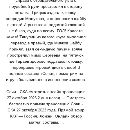
справа с отрицательного угла с 
неудобной руки прострелил в сторону 
пятачка, Грицюк задрал клюшку, 
опередив Манухова, и переправил шайбу 
в створ! Игры высоко поднятой клюшкой 
не было, судя по всему! ГОЛ! Красота 
какая! Тянулин из левого круга выполнил 
перевод в правый, где Мичков шайбу 
принял, взял секундную паузу и зряче 
прострелил мимо Сергеева, на пятачок, 
где Гараев здорово подставил клюшку, 
переправив игровой диск в створ! В 
полном составе «Сочи», посмотрим на 
игру в большинстве в исполнении хозяев. 

Сочи - СКА смотреть онлайн трансляцию 
27 октября 2023 2 дня назад — Смотреть 
бесплатно прямую трансляцию Сочи - 
СКА 27 октября 2023 года. Прямой эфир 
КХЛ — Россия, Хоккей. Онлайн обзор 
матча: составы, ...
