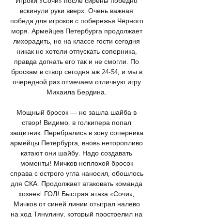
Игроки «Сочи» после сирены победно 
вскинули руки вверх. Очень важная 
победа для игроков с побережья Чёрного 
моря. Армейцев Петербурга продолжает 
лихорадить, но на классе гости сегодня 
никак не хотели отпускать соперника, 
правда догнать его так и не смогли. По 
броскам в створ сегодня аж 24-54, и мы в 
очередной раз отмечаем отличную игру 
Михаила Бердина. 

Мощный бросок — не зашла шайба в 
створ! Видимо, в голкипера попал 
защитник. Перебрались в зону соперника 
армейцы Петербурга, вновь неторопливо 
катают они шайбу. Надо создавать 
моменты! Мичков неплохой бросок 
справа с острого угла наносил, обошлось 
для СКА. Продолжает атаковать команда 
хозяев! ГОЛ! Быстрая атака «Сочи», 
Мичков от синей линии отыграл налево 
на ход Тянулину, который прострелил на 