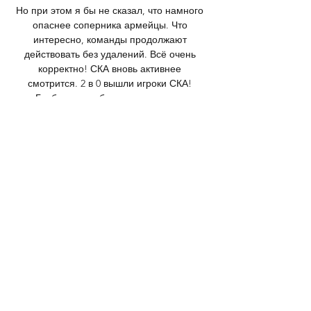
Но при этом я бы не сказал, что намного 
опаснее соперника армейцы. Что 
интересно, команды продолжают 
действовать без удалений. Всё очень 
корректно! СКА вновь активнее 
смотрится. 2 в 0 вышли игроки СКА! 
Гребенщиков броском в касание 
расстреливал Бердина после паса 
партнёра, великолепное спасение 
получилось у голкипера «Сочи»! Ещё 
одна атака СКА! Зинченко весьма 
неплохо на ворота выходил, но бросить 
ему в итоге не дали. А вот теперь уже 
хороший момент! Бердин уже оказался 
на льду, шайба из скопления игроков с 
пятачка отскочила к Сергееву, а тот 
подключил Никишина. 

Хоккейный клуб «Динамо» 
МоскваДмитрий Рашевский: «Нужно 
сохранить такую же реализацию» Алексей 