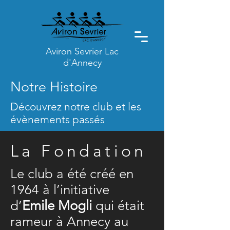
Aviron Sevrier Lac
d'Annecy
Notre Histoire
Découvrez notre club et les
évènements passés
La Fondation
Le club a été créé en
1964 à l’initiative
d’
Emile Mogli
qui était
rameur à Annecy au