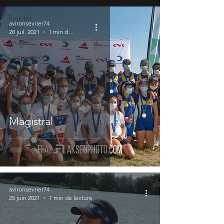
Tous les
avironsevrier74
posts
20 juil. 2021
1 min de lecture
Jeunes
Compétition
Loisirs
Masters
Stages
Entreprises
Magistral
avironsevrier74
25 juin 2021
1 min de lecture