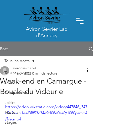
Aviron Sevrier Lac
d'Annecy
Post
Tous les posts
avironsevrier74
Tous les posts
14 nov. 2022
0 min de lecture
Week-end en Camargue -
Jeunes
Boucle du Vidourle
Compétition
Loisirs
https://video.wixstatic.com/video/447846_347
Masters
c9e2edb1e4f3f853c34e9d08e0a49/1080p/mp4
/file.mp4
Stages