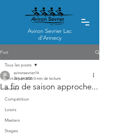
Aviron Sevrier Lac
d'Annecy
Post
Tous les posts
avironsevrier74
Tous les posts
26 juin 2025
0 min de lecture
La fin de saison approche...
Jeunes
Compétition
Loisirs
Masters
Stages